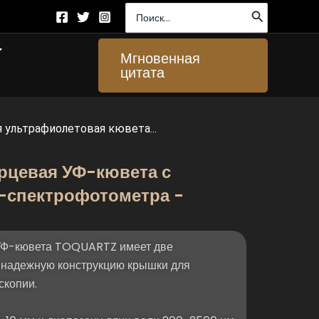
Поиск:
ткрыто About Us
Мгновенная
цитата
 ультрафиолетовая кювета...
рцевая УФ-кювета с
-спектрофотометра -
УФ-кювета TOQUARTZ имеет две
 надежную конструкцию крышки для
скопии.