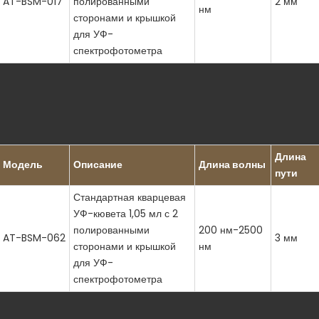
AT-BSM-017
полированными
2 мм
нм
сторонами и крышкой
для УФ-
спектрофотометра
Длина
Модель
Описание
Длина волны
пути
Стандартная кварцевая
УФ-кювета 1,05 мл с 2
полированными
200 нм-2500
AT-BSM-062
3 мм
сторонами и крышкой
нм
для УФ-
спектрофотометра