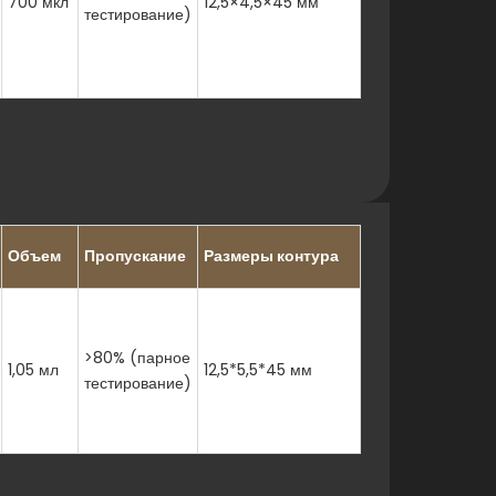
700 мкл
12,5×4,5×45 мм
тестирование)
Объем
Пропускание
Размеры контура
>80% (парное
1,05 мл
12,5*5,5*45 мм
тестирование)