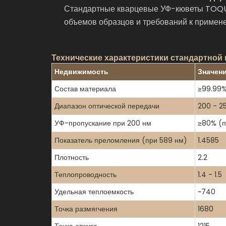
Стандартные кварцевые УФ-кюветы TOQUAR
объемов образцов и требований к примен
Технические характеристики стандартной
Недвижимость
Значени
Состав материала
≥99.99%
Диапазон оптической передачи
200 - 2
УФ-пропускание при 200 нм
≥80% (
Показатель преломления (при 589 нм)
1.4585
Плотность
2.2
Теплопроводность
1.4 - 1.5
Удельная теплоемкость
~740
Точка размягчения
1680
Точка отжига
1215