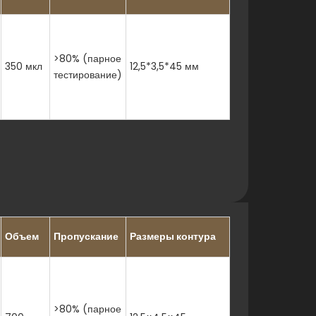
 стерилизации в автоклаве
>80% (парное
350 мкл
12,5*3,5*45 мм
тестирование)
Объем
Пропускание
Размеры контура
>80% (парное