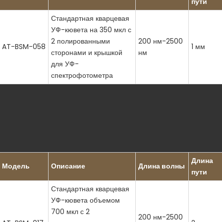
пути
Выдерживает стандартные циклы
Стандартная кварцевая
УФ-кювета на 350 мкл с
2 полированными
200 нм-2500
AT-BSM-058
1 мм
сторонами и крышкой
нм
для УФ-
спектрофотометра
Длина
Модель
Описание
Длина волны
пути
Стандартная кварцевая
УФ-кювета объемом
700 мкл с 2
200 нм-2500