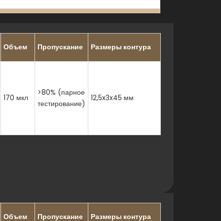
нии)
Объем
Пропускание
Размеры контура
>80% (парное
170 мкл
12,5x3x45 мм
.
тестирование)
ильным горячим щелочам
ой кислоте
, углеводородами и т.д.
оптического качества)
типично)
ских и химических образцов
Объем
Пропускание
Размеры контура