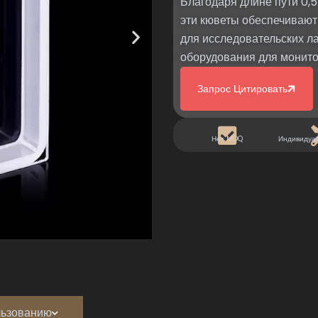
Благодаря длине пути 0,
эти кюветы обеспечивают
для исследовательских л
оборудования для монит
Запрос Цитировать
Нет MOQ
Индивидуа
льзованию