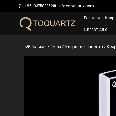
Перейти
+86 19311583352
info@toquartz.com
к
содержанию
Главная
Кварц
Связаться с
Главная
/
Типы
/
Кварцевая кювета
/
Квар