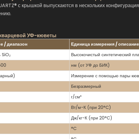
TZ® с крышкой выпускаются в нескольких конфигурациях 
ению.
 кварцевой УФ-кюветы
е / диапазон
Единица измерения / описание
 SiO₂
Высокочистый синтетический пл
500
нм (от УФ до БИК)
парный)
Измерение с помощью пары кюв
Безразмерный
г/см³
Вт/м-К (при 20°C)
Дж/кг-К (при 20°C)
°C
°C