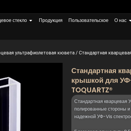
Открыто Quartz Glass
О
евое стекло
Продукция
Пользовательское
О нас
цевая ультрафиолетовая кювета
/
Стандартная кварцевая
Стандартная ква
крышкой для УФ
TOQUARTZ®
Стандартная кварцевая 
полированные стороны и
надежной УФ-Vis спектро