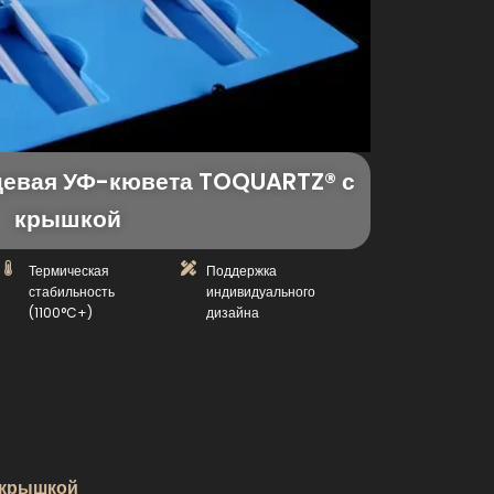
цевая УФ-кювета TOQUARTZ® с
крышкой
Термическая
Поддержка
стабильность
индивидуального
(1100°C+)
дизайна
 крышкой