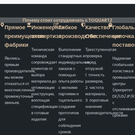
Почему стоит сотрудничать с TOQUARTZ
Прямое
Инженерная
Гибкое
Качество
Глобаль
преимущество
экспертиза
производство
Обеспечение
цепочка
фабрики
поставо
Техническая
Выполнение
Трехступенчатая
команда
стандартных и
проверка
Являясь
Надежная
сопровождает
индивидуальных
перед
прямым
глобальная
клиентов от
заказов с
отгрузкой:
производителем,
логистика в
выбора
помощью
1. точность
мы можем
промышлен
материала до
опыта работы
размеров,
отказаться от
центры
оптимизации
с мелкими
2. чистота
многочисленных
(приоритет
конструкции,
партиями и
материала ,
промежуточных
DE/US/JP/K
воплощая
тщательного
3. пороговые
звеньев.
с
спецификации
создания
значения
отслежива
в готовые
прототипов
производительности
сроками.
изделия.
для
соблюдения
сроков.