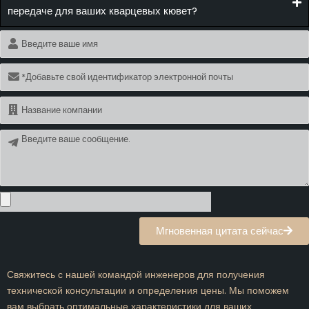
передаче для ваших кварцевых кювет?
Имя
Электронная
почта
Имя
Сообщение
Мгновенная цитата сейчас
Свяжитесь с нашей командой инженеров для получения
технической консультации и определения цены. Мы поможем
вам выбрать оптимальные характеристики для ваших