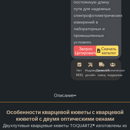
постоянную длину
пути для надежных
спектрофотометрических
измерений в
лабораторных и
промышленных
условиях.
Запрос
Скачать
Цитировать
каталог
Нет
Индивидуальный
Прямой
Техническая
MOQ
дизайн
завод
поддержка
Описание
Особенности кварцевой кюветы с кварцевой
кюветой с двумя оптическими окнами
Двухпутевые кварцевые кюветы TOQUARTZ® изготовлены из