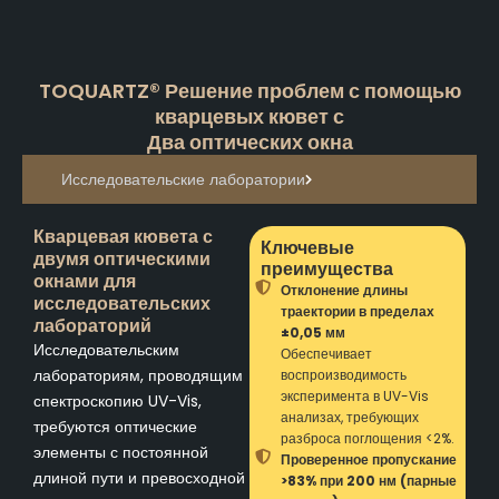
TOQUARTZ® Решение проблем с помощью
кварцевых кювет с
Два оптических окна
Исследовательские лаборатории
Кварцевая кювета с
Ключевые
двумя оптическими
преимущества
окнами для
Отклонение длины
исследовательских
траектории в пределах
лабораторий
±0,05 мм
Исследовательским
Обеспечивает
лабораториям, проводящим
воспроизводимость
эксперимента в UV-Vis
спектроскопию UV-Vis,
анализах, требующих
требуются оптические
разброса поглощения <2%.
элементы с постоянной
Проверенное пропускание
длиной пути и превосходной
>83% при 200 нм (парные