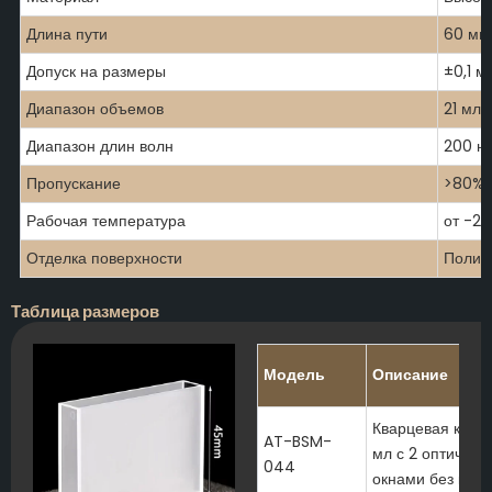
Длина пути
60 мм,
Допуск на размеры
±0,1 м
Диапазон объемов
21 мл 
Диапазон длин волн
200 н
Пропускание
>80% 
Рабочая температура
от -20
Отделка поверхности
Полир
Таблица размеров
Модель
Описание
Кварцевая кювет
AT-BSM-
мл с 2 оптическ
044
окнами без кры