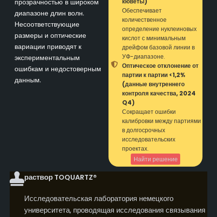
прозрачностью в широком
кюветы)
Обеспечивает
диапазоне длин волн.
количественное
Несоответствующие
определение нуклеиновых
размеры и оптические
кислот с минимальным
вариации приводят к
дрейфом базовой линии в
УФ-диапазоне.
экспериментальным
Оптическое отклонение от
ошибкам и недостоверным
партии к партии <1,2%
данным.
(данные внутреннего
контроля качества, 2024
Q4)
Сокращает ошибки
калибровки между партиями
в долгосрочных
исследовательских
проектах.
Найти решение
раствор TOQUARTZ®
Исследовательская лаборатория немецкого
университета, проводящая исследования связывания