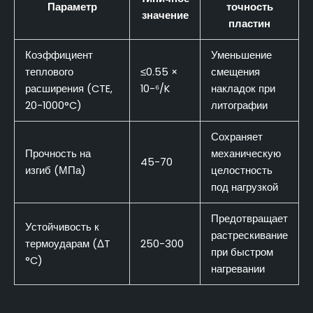
Параметр
точность
значение
пластин
Коэффициент
Уменьшение
теплового
≤0.55 ×
смещения
расширения (CTE,
10-⁶/K
накладок при
20-1000°C)
литографии
Сохраняет
Прочность на
механическую
45-70
изгиб (МПа)
целостность
под нагрузкой
Предотвращает
Устойчивость к
растрескивание
термоударам (ΔT
250-300
при быстром
°C)
нагревании