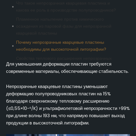
Что такое непрозрачная кварцевая пластина и
какова ее роль в производстве полупроводников?
Пламенное напыление против химического
осаждения из паровой фазы для непрозрачной
кварцевой пластины
Почему непрозрачные кварцевые пластины
необходимы для высокоточной литографии?
Свойства теплового расширения непрозрачных
Для уменьшения деформации пластин требуются
кварцевых пластин и их влияние на точность
современные материалы, обеспечивающие стабильность.
подложек
Прозрачность и пропускание ультрафиолетового
Непрозрачные кварцевые пластины уменьшают
излучения в полупроводниковой технике
деформацию полупроводниковых пластин на 15%
Как непрозрачные кварцевые пластины напрямую
благодаря сверхнизкому тепловому расширению
повышают выход полупроводников за счет
(≤0,55×10-⁶/K) и ультрафиолетовой непрозрачности >99%
термической стабильности
при длине волны 193 нм, что напрямую повышает выход
Выбор непрозрачных кварцевых пластин для
продукции в высокоточной литографии.
применения в плазменном травлении