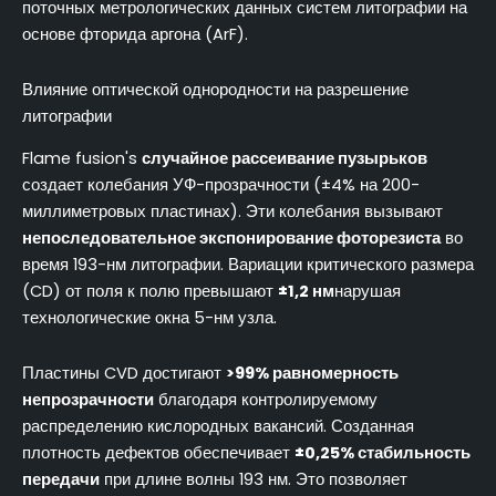
поточных метрологических данных систем литографии на
основе фторида аргона (ArF).
Влияние оптической однородности на разрешение
литографии
Flame fusion's
случайное рассеивание пузырьков
создает колебания УФ-прозрачности (±4% на 200-
миллиметровых пластинах). Эти колебания вызывают
непоследовательное экспонирование фоторезиста
во
время 193-нм литографии. Вариации критического размера
(CD) от поля к полю превышают
±1,2 нм
нарушая
технологические окна 5-нм узла.
Пластины CVD достигают
>99% равномерность
непрозрачности
благодаря контролируемому
распределению кислородных вакансий. Созданная
плотность дефектов обеспечивает
±0,25% стабильность
передачи
при длине волны 193 нм. Это позволяет