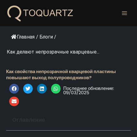
Перейти
к
содержанию
Главная
/
Блоги
/
Как делают непрозрачные кварцевые...
Как свойства непрозрачной кварцевой пластины
повышают выход полупроводников?
Последнее обновление:
09/03/2025
Оглавление