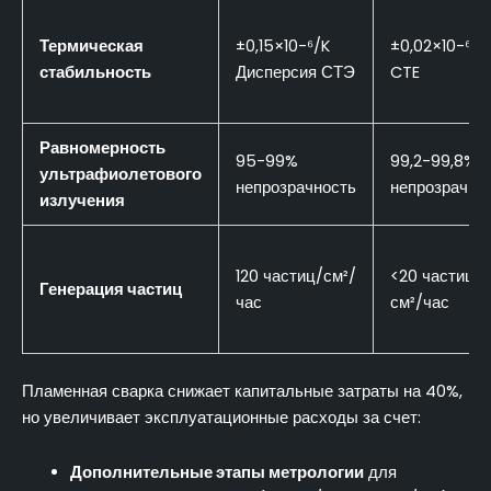
Термическая
±0,15×10-⁶/K
±0,02×10-⁶/K
стабильность
Дисперсия СТЭ
CTE
Равномерность
95-99%
99,2-99,8%
ультрафиолетового
непрозрачность
непрозрачно
излучения
120 частиц/см²/
<20 частиц/
Генерация частиц
час
см²/час
Пламенная сварка снижает капитальные затраты на 40%,
но увеличивает эксплуатационные расходы за счет:
Дополнительные этапы метрологии
для