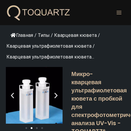
Перейти
к
содержанию
Главная
/
Типы
/
Кварцевая кювета
/
Кварцевая ультрафиолетовая кювета
/
Кварцевая ультрафиолетовая кювета...
Микро-
кварцевая
ультрафиолетовая
кювета с пробкой
для
спектрофотометрич
анализа UV-Vis -