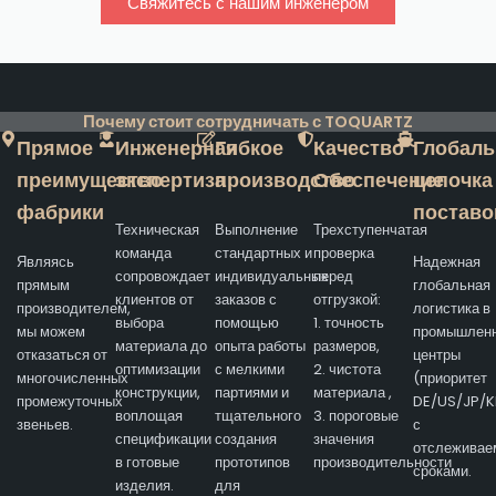
Свяжитесь с нашим инженером
Почему стоит сотрудничать с TOQUARTZ
Прямое
Инженерная
Гибкое
Качество
Глобаль
преимущество
экспертиза
производство
Обеспечение
цепочка
фабрики
поставо
Техническая
Выполнение
Трехступенчатая
команда
стандартных и
проверка
Являясь
Надежная
сопровождает
индивидуальных
перед
прямым
глобальная
клиентов от
заказов с
отгрузкой:
производителем,
логистика в
выбора
помощью
1. точность
мы можем
промышлен
материала до
опыта работы
размеров,
отказаться от
центры
оптимизации
с мелкими
2. чистота
многочисленных
(приоритет
конструкции,
партиями и
материала ,
промежуточных
DE/US/JP/K
воплощая
тщательного
3. пороговые
звеньев.
с
спецификации
создания
значения
отслежива
в готовые
прототипов
производительности
сроками.
изделия.
для