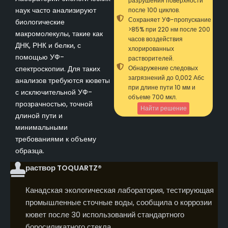
разрушения поверхности
наук часто анализируют
после 100 циклов.
Сохраняет УФ-пропускание
биологические
>85% при 220 нм после 200
макромолекулы, такие как
часов воздействия
ДНК, РНК и белки, с
хлорированных
помощью УФ-
растворителей.
спектроскопии. Для таких
Обнаружение следовых
загрязнений до 0,002 Абс
анализов требуются кюветы
при длине пути 10 мм и
с исключительной УФ-
объеме 700 мкл.
прозрачностью, точной
Найти решение
длиной пути и
минимальными
требованиями к объему
образца.
раствор TOQUARTZ®
Канадская экологическая лаборатория, тестирующая
промышленные сточные воды, сообщила о коррозии
кювет после 30 использований стандартного
боросиликатного стекла.