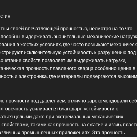
астин
стны своей впечатляющей прочностью, несмотря на то что
 способны выдерживать значительные механические нагрузк
вания в жестких условиях, где часто возникают механичес
онстрируют исключительную устойчивость к разрушению под
очетание свойств позволяет им выдерживать нагрузки,
ханическая прочность плавленого кварца особенно ценна в
нность и электроника, где материалы подвергаются высоки
ние прочности под давлением, отлично зарекомендовали се
олговечность усиливается благодаря устойчивости к
ваться целыми даже при экстремальных механических
 свойствами, такими как прочность на сжатие и изгиб, плас
различных промышленных приложениях. Эта прочность