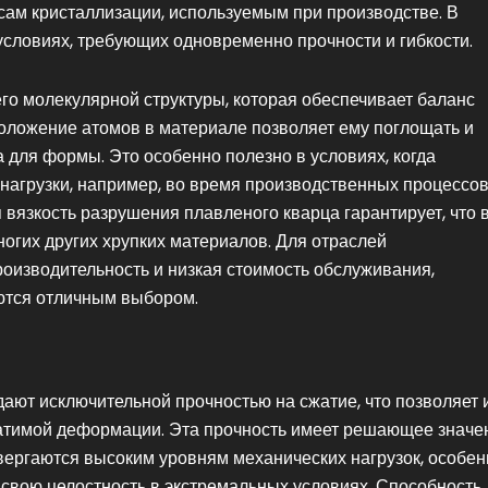
ам кристаллизации, используемым при производстве. В
 условиях, требующих одновременно прочности и гибкости.
его молекулярной структуры, которая обеспечивает баланс
положение атомов в материале позволяет ему поглощать и
 для формы. Это особенно полезно в условиях, когда
агрузки, например, во время производственных процессов
вязкость разрушения плавленого кварца гарантирует, что 
огих других хрупких материалов. Для отраслей
роизводительность и низкая стоимость обслуживания,
ются отличным выбором.
ают исключительной прочностью на сжатие, что позволяет 
атимой деформации. Эта прочность имеет решающее значе
ергаются высоким уровням механических нагрузок, особен
 свою целостность в экстремальных условиях. Способность