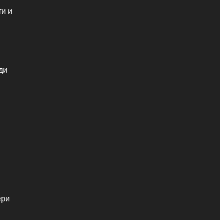
ти и
ди
я
ери