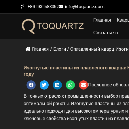
Перейти
+86 19311583352
info@toquartz.com
к
содержанию
Главная
Кварц
Связаться с
Главная
/
Блоги
/
Оплавленный кварц Изогну
Изогнутые пластины из плавленого кварца
году
Последнее обновл
В точных отраслях промышленности выбор пра
оптимальной работы. Изогнутые пластины из пл
идеально подходят для высокотемпературных и 
ключевые свойства изогнутых пластин из плавле