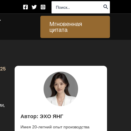
Поиск:
ткрыто About Us
Мгновенная
цитата
025
и,
Автор: ЭХО ЯНГ
Имея 20-летний опыт производства