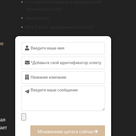
из плавленого кварца в прецизионной
промышленности?
Заключение
FAQ (часто задаваемые вопросы)
ые
Имя
Электронная
почта
Имя
Сообщение
вая
ает
Мгновенная цитата сейчас