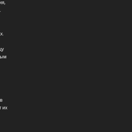
ия,
.
х.
цу
ным
 в
т их