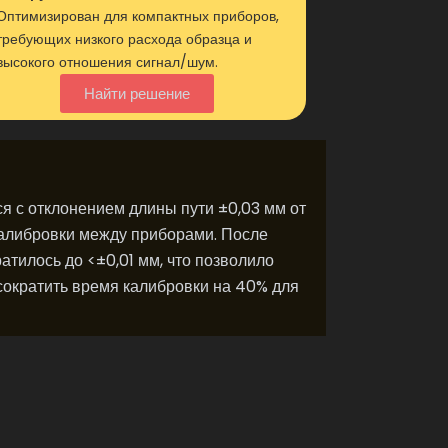
Оптимизирован для компактных приборов,
требующих низкого расхода образца и
высокого отношения сигнал/шум.
Найти решение
я с отклонением длины пути ±0,03 мм от
калибровки между приборами. После
тилось до <±0,01 мм, что позволило
сократить время калибровки на 40% для