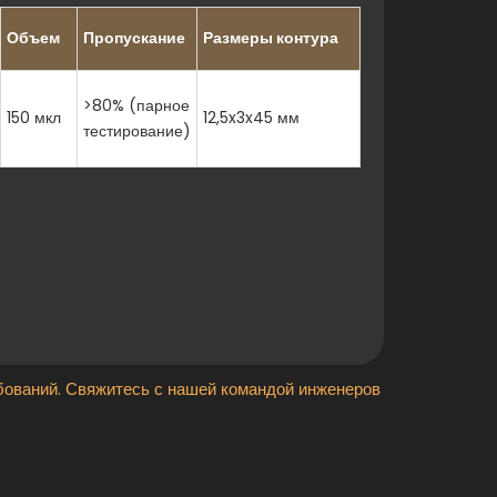
Объем
Пропускание
Размеры контура
>80% (парное
150 мкл
12,5x3x45 мм
тестирование)
зырьков на оптическом пути
ований. Свяжитесь с нашей командой инженеров