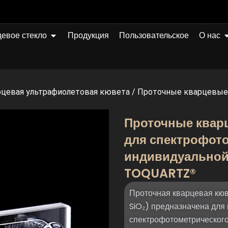
Открыто Quartz Glass
О
евое стекло
Продукция
Пользовательское
О нас
цевая ультрафиолетовая кювета
/
Проточные кварцевые 
Проточные квар
для спектрофото
индивидуальной
TOQUARTZ®
Проточная кварцевая кю
SiO₂) предназначена для
спектрофотометрического