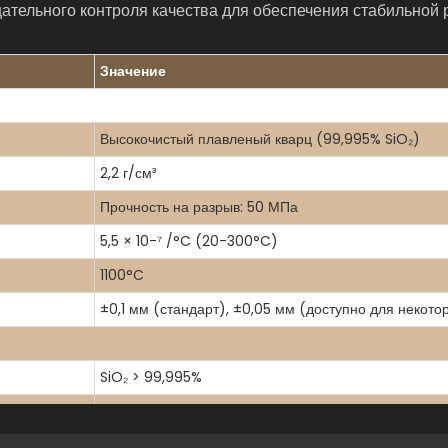
ательного контроля качества для обеспечения стабильной 
Значение
Высокочистый плавленый кварц (99,995% SiO₂)
2,2 г/см³
Прочность на разрыв: 50 МПа
5,5 × 10-⁷ /°C (20-300°C)
1100°C
±0,1 мм (стандарт), ±0,05 мм (доступно для некот
SiO₂ > 99,995%
Устойчив к большинству кислот, щелочей и раствор
< 0,001%