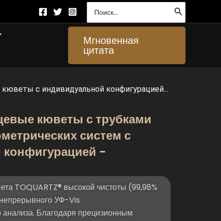
Поиск:
ткрыто About Us
Мгновенная
цитата
кюветы с индивидуальной конфигурацией...
цевые кюветы с трубками
метрических систем с
 конфигурацией -
вета TOQUARTZ® высокой чистоты (99,98%
 непрерывного УФ-Vis
 анализа. Благодаря прецизионным