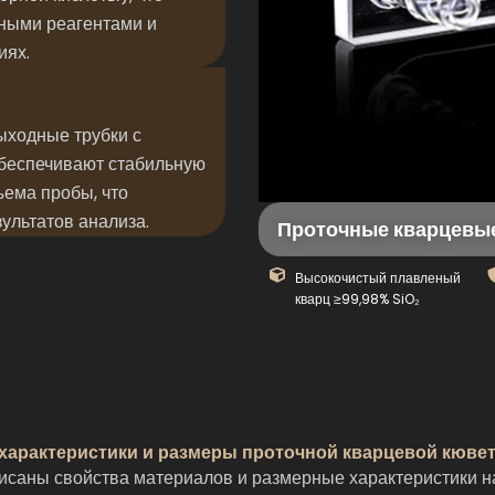
вными реагентами и
иях.
ыходные трубки с
беспечивают стабильную
ъема пробы, что
ультатов анализа.
Проточные кварцевы
Высокочистый плавленый
кварц ≥99,98% SiO₂
 характеристики и размеры проточной кварцевой кювет
саны свойства материалов и размерные характеристики на