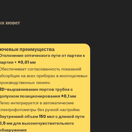
ых кювет
ючевые преимущества
Отклонение оптического пути от партии к
партии < ±0,01 мм
Обеспечивает согласованность показаний
абсорбции на всех приборах в многоцелевых
производственных линиях.
3D-выравнивание портов трубок с
допуском позиционирования ±0,1 мм
Легко интегрируется в автоматические
спектрофотометры без ручной настройки.
Внутренний объем 150 мкл с длиной пути
0,5 мм для высокочувствительного
обнаружения