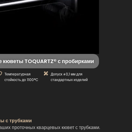
е кюветы TOQUARTZ® с пробирками
Температурная
Допуск ±0,1 мм для
стойкость до 1100°C
стандартных изделий
ы с трубками
ших проточных кварцевых кювет с трубками.