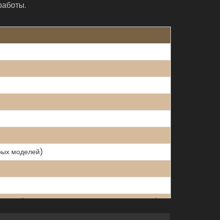
работы.
орых моделей)
ителей (кроме HF и горячей фосфорной кислоты).