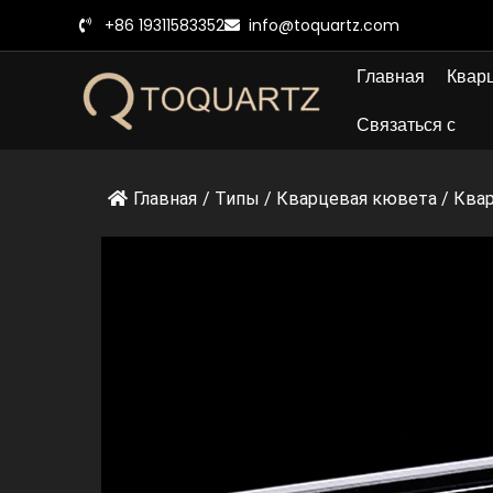
Перейти
+86 19311583352
info@toquartz.com
к
содержанию
Главная
Кварц
Связаться с
Главная
/
Типы
/
Кварцевая кювета
/
Квар