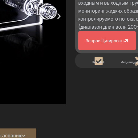
входным и выходным труб
мониторинг жидких образ
контролируемого потока 
(диапазон длин волн 200
Запрос Цитировать
Нет MOQ
Индивидуа
льзованию