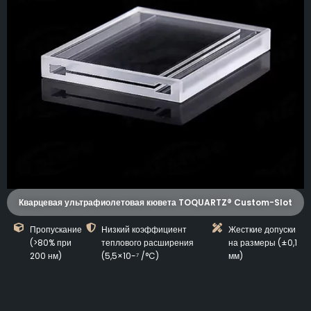
Кварцевая ультрафиолетовая кювета TOQUARTZ® Custom-Slot
Пропускание
Низкий коэффициент
Жесткие допуски
(>80% при
теплового расширения
на размеры (±0,1
200 нм)
(5,5×10-⁷ /°C)
мм)