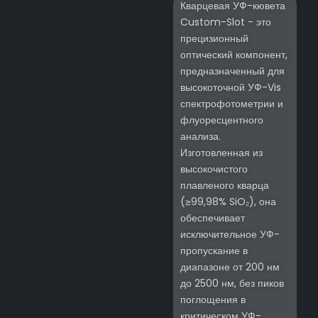
Кварцевая УФ-кювета
Custom-Slot - это
прецизионный
оптический компонент,
предназначенный для
высокоточной УФ-Vis
спектрофотометрии и
флуоресцентного
анализа.
Изготовленная из
высокочистого
плавленого кварца
(≥99,98% SiO₂), она
обеспечивает
исключительное УФ-
пропускание в
диапазоне от 200 нм
до 2500 нм, без пиков
поглощения в
критическом УФ-