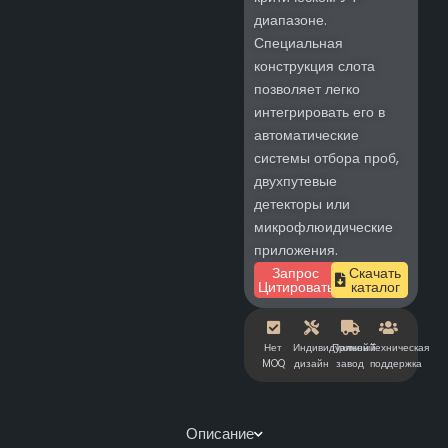
диапазоне.
Специальная
конструкция слота
позволяет легко
интегрировать его в
автоматические
системы отбора проб,
двухпутевые
детекторы или
микрофлюидические
приложения.
Запрос
Скачать
Цитировать
каталог
Нет
Индивидуальный
Прямой
Техническая
MOQ
дизайн
завод
поддержка
Описание