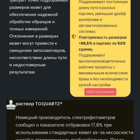
Поддерживает постоянную
размеров кювет для
длину пути в разных
партиях, уменьшая дрейф
обеспечения надежной
калибровки в
обработки образцов и
автоматизированных
точных измерений.
системах.
Отклонения в размерах
Повторяемость размеров
кювет могут привести к
>98,5% в партиях по 500
единиц
смещению автосамплеров,
Поддерживает
несоответствию длины пути
высокопроизводительные
и недостоверным
рабочие процессы с
результатам.
минимальным количеством
брака и без необходимости
ручной настройки.
Найти решение
раствор TOQUARTZ®
Немецкий производитель спектрофотометров
сообщил о показателе отбраковки 17,8% при
использовании стандартных кювет из-за несоосности
щелей в автоматических пробоотборниках. После