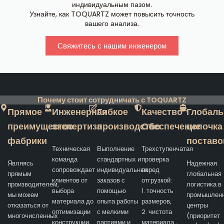
индивидуальным пазом.
Узнайте, как TOQUARTZ может повысить точность
вашего анализа.
Свяжитесь с нашим инженером
Почему стоит сотрудничать с TOQUARTZ
Прямое
Инженерная
Гибкое
Качество
Глобаль
преимущество
экспертиза
производство
Обеспечение
цепочка
фабрики
поставо
Техническая
Выполнение
Трехступенчатая
команда
стандартных и
проверка
Являясь
Надежная
сопровождает
индивидуальных
перед
прямым
глобальная
клиентов от
заказов с
отгрузкой:
производителем,
логистика в
выбора
помощью
1. точность
мы можем
промышлен
материала до
опыта работы
размеров,
отказаться от
центры
оптимизации
с мелкими
2. чистота
многочисленных
(приоритет
конструкции,
партиями и
материала ,