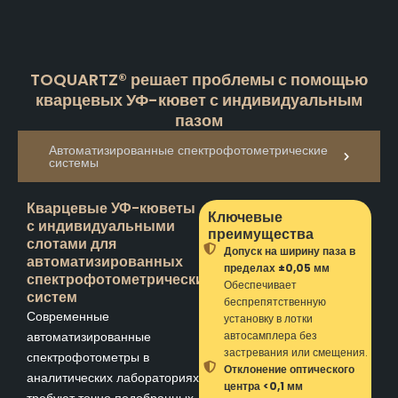
TOQUARTZ® решает проблемы с помощью
кварцевых УФ-кювет с индивидуальным
пазом
Автоматизированные спектрофотометрические
системы
Кварцевые УФ-кюветы
Ключевые
с индивидуальными
преимущества
слотами для
Допуск на ширину паза в
автоматизированных
пределах ±0,05 мм
спектрофотометрических
Обеспечивает
систем
беспрепятственную
Современные
установку в лотки
автоматизированные
автосамплера без
застревания или смещения.
спектрофотометры в
Отклонение оптического
аналитических лабораториях
центра <0,1 мм
требуют точно подобранных