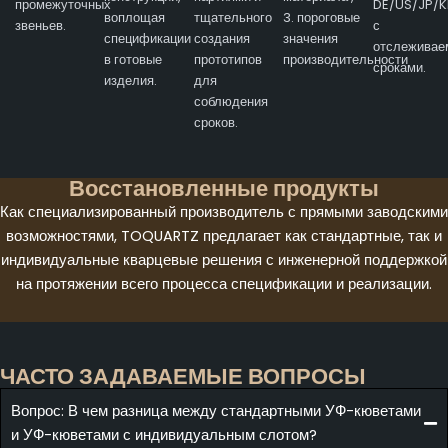
промежуточных
DE/US/JP/K
воплощая
тщательного
3. пороговые
звеньев.
с
спецификации
создания
значения
отслежива
в готовые
прототипов
производительности
сроками.
изделия.
для
соблюдения
сроков.
Восстановленные продукты
Как специализированный производитель с прямыми заводскими
возможностями, TOQUARTZ предлагает как стандартные, так и
индивидуальные кварцевые решения с инженерной поддержкой
на протяжении всего процесса спецификации и реализации.
ЧАСТО ЗАДАВАЕМЫЕ ВОПРОСЫ
Вопрос: В чем разница между стандартными УФ-кюветами
и УФ-кюветами с индивидуальным слотом?