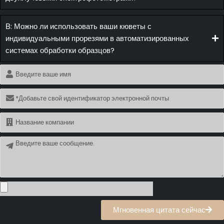
В: Можно ли использовать ваши кюветы с
индивидуальными прорезями в автоматизированных
системах обработки образцов?
Имя
Электронная
почта
Имя
Сообщение
Мгновенная цитата сейчас