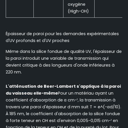
oxygène
(High-OH)
Épaisseur de paroi pour les demandes expérimentales
d'UV profonds et d'UV proches
Même dans la silice fondue de qualité UV, l'épaisseur de
la paroi introduit une variable de transmission qui
devient critique à des longueurs d'onde inférieures à
220 nm.
L'atténuation de Beer-Lambert s'applique à la paroi
du vaisseau elle-même
Pour un matériau ayant un
coefficient d'absorption de α cm-¹, la transmission à
travers une paroi d'épaisseur d mm suit T = e^(-αd/10).
À 185 nm, le coefficient d'absorption de la silice fondue
à forte teneur en OH est d'environ 0,005-0,015 cm-¹ en
fonction de la teneur en OH et de la pureté du lot. Pour