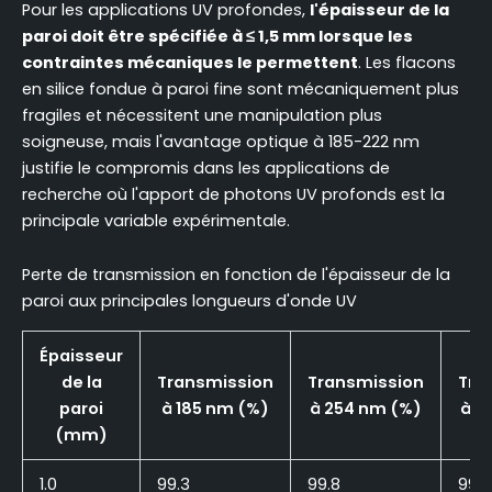
Pour les applications UV profondes,
l'épaisseur de la
paroi doit être spécifiée à ≤ 1,5 mm lorsque les
contraintes mécaniques le permettent
. Les flacons
en silice fondue à paroi fine sont mécaniquement plus
fragiles et nécessitent une manipulation plus
soigneuse, mais l'avantage optique à 185-222 nm
justifie le compromis dans les applications de
recherche où l'apport de photons UV profonds est la
principale variable expérimentale.
Perte de transmission en fonction de l'épaisseur de la
paroi aux principales longueurs d'onde UV
Épaisseur
de la
Transmission
Transmission
Tra
paroi
à 185 nm (%)
à 254 nm (%)
à 3
(mm)
1.0
99.3
99.8
99.9