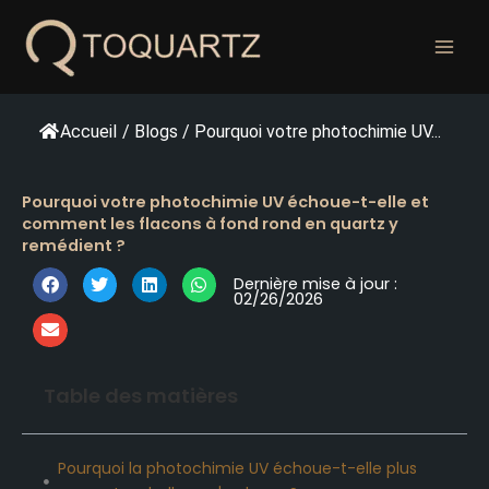
Skip
to
content
Accueil
/
Blogs
/
Pourquoi votre photochimie UV...
Pourquoi votre photochimie UV échoue-t-elle et
comment les flacons à fond rond en quartz y
remédient ?
Dernière mise à jour :
02/26/2026
Table des matières
Pourquoi la photochimie UV échoue-t-elle plus