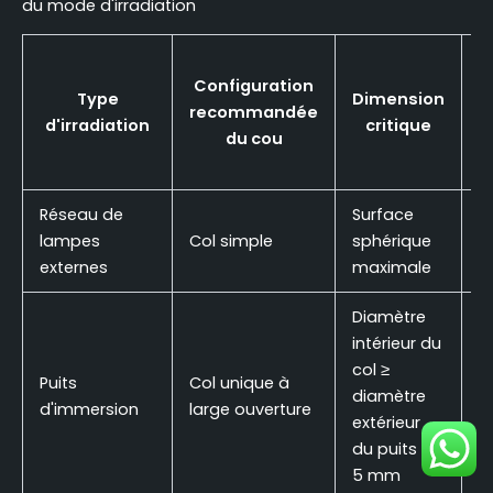
du mode d'irradiation
Configuration
Type
Dimension
recommandée
v
d'irradiation
critique
du cou
t
Réseau de
Surface
lampes
Col simple
sphérique
5
externes
maximale
Diamètre
intérieur du
col ≥
Puits
Col unique à
diamètre
2
d'immersion
large ouverture
extérieur
du puits +
5 mm