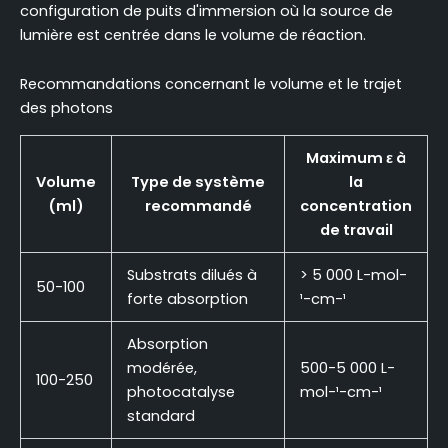
configuration de puits d'immersion où la source de
lumière est centrée dans le volume de réaction.
Recommandations concernant le volume et le trajet
des photons
Maximum ε à
Volume
Type de système
la
(ml)
recommandé
concentration
de travail
Substrats dilués à
> 5 000 L-mol-
50-100
forte absorption
¹-cm-¹
Absorption
modérée,
500-5 000 L-
100-250
photocatalyse
mol-¹-cm-¹
standard