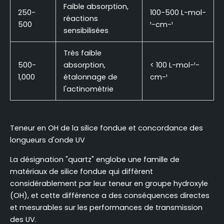
Faible absorption,
250-
100-500 L-mol-
réactions
500
¹-cm-¹
sensibilisées
Très faible
500-
absorption,
< 100 L-mol-¹-
1,000
étalonnage de
cm-¹
l'actinométrie
Teneur en OH de la silice fondue et concordance des
longueurs d'onde UV
La désignation "quartz" englobe une famille de
matériaux de silice fondue qui diffèrent
considérablement par leur teneur en groupe hydroxyle
(OH), et cette différence a des conséquences directes
et mesurables sur les performances de transmission
des UV.