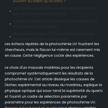
souvent au ballon qu'au banc ?
Les modèles de défaillance dans les réactions UV
sont liés au matériau de la fiole
Propriétés optiques qui rendent irremplaçable une
fiole à fond rond en quartz
Sélection d'un ballon à fond rond en quartz pour
les systèmes photochimiques UV
Les échecs répétés de la photochimie UV frustrent les
Assemblage d'un ballon à fond rond en quartz en
chercheurs, mais le flacon lui-même est rarement mis
un photoréacteur UV
en cause. Cette négligence coûte des expériences.
Conclusion
FAQ
Le choix d'un mauvais matériau pour les récipients
compromet systématiquement les résultats de la
photochimie UV. Cet article dissèque les causes de
l'échec expérimental au niveau du matériau, explique la
physique optique qui sous-tend la supériorité du quartz
et fournit un cadre de sélection paramètre par
paramètre pour les expériences de photochimie UV.
flacons à fond rond en quartz
pour chaque variable