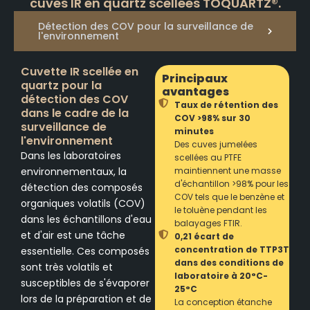
cuves IR en quartz scellées TOQUARTZ®.
Détection des COV pour la surveillance de
l'environnement
Cuvette IR scellée en
Principaux
quartz pour la
avantages
détection des COV
Taux de rétention des
dans le cadre de la
COV >98% sur 30
surveillance de
minutes
l'environnement
Des cuves jumelées
Dans les laboratoires
scellées au PTFE
environnementaux, la
maintiennent une masse
d'échantillon >98% pour les
détection des composés
COV tels que le benzène et
organiques volatils (COV)
le toluène pendant les
dans les échantillons d'eau
balayages FTIR.
et d'air est une tâche
0,21 écart de
concentration de TTP3T
essentielle. Ces composés
dans des conditions de
sont très volatils et
laboratoire à 20°C-
susceptibles de s'évaporer
25°C
lors de la préparation et de
La conception étanche