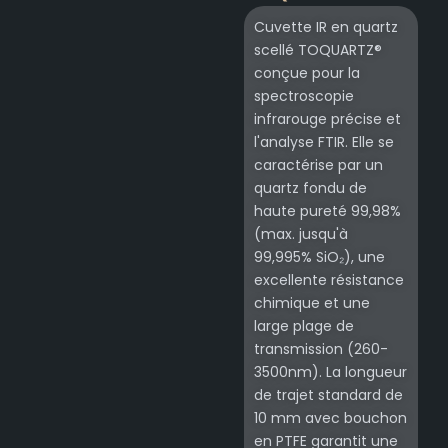
Cuvette IR en quartz
scellé TOQUARTZ®
conçue pour la
spectroscopie
infrarouge précise et
l'analyse FTIR. Elle se
caractérise par un
quartz fondu de
haute pureté 99,98%
(max. jusqu'à
99,995% SiO₂), une
excellente résistance
chimique et une
large plage de
transmission (260-
3500nm). La longueur
de trajet standard de
10 mm avec bouchon
en PTFE garantit une