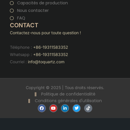
Capacités de production
Nous contacter
FAQ
CONTACT
Contactez-nous pour toute question !
Téléphone :
+86-19311583352
Whatsapp :
+86-19311583352
Courriel :
info@toquartz.com
Copyright © 2025 | Tous droits réservés.
Politique de confidentialité
Conditions générales d'utilisation
F
Y
L
T
T
a
o
i
w
i
c
u
n
i
k
e
t
k
t
t
b
u
e
t
o
o
b
d
e
k