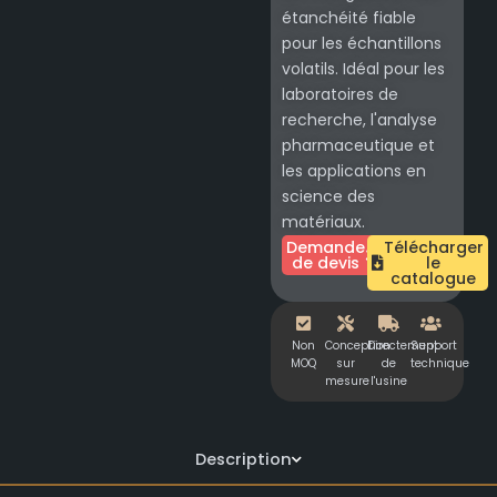
étanchéité fiable
pour les échantillons
volatils. Idéal pour les
laboratoires de
recherche, l'analyse
pharmaceutique et
les applications en
science des
matériaux.
Demande
Télécharger
de devis
le
catalogue
Non
Conception
Directement
Support
MOQ
sur
de
technique
mesure
l'usine
Description