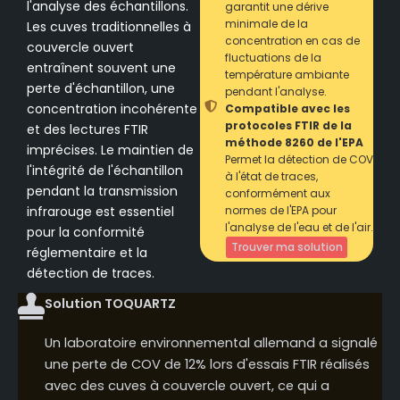
l'analyse des échantillons.
garantit une dérive
minimale de la
Les cuves traditionnelles à
concentration en cas de
couvercle ouvert
fluctuations de la
entraînent souvent une
température ambiante
perte d'échantillon, une
pendant l'analyse.
concentration incohérente
Compatible avec les
protocoles FTIR de la
et des lectures FTIR
méthode 8260 de l'EPA
imprécises. Le maintien de
Permet la détection de COV
l'intégrité de l'échantillon
à l'état de traces,
pendant la transmission
conformément aux
infrarouge est essentiel
normes de l'EPA pour
l'analyse de l'eau et de l'air.
pour la conformité
Trouver ma solution
réglementaire et la
détection de traces.
Solution TOQUARTZ
Un laboratoire environnemental allemand a signalé
une perte de COV de 12% lors d'essais FTIR réalisés
avec des cuves à couvercle ouvert, ce qui a