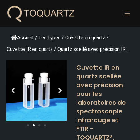
Skip
to
content
Accueil
/
Les types
/
Cuvette en quartz
/
Cuvette IR en quartz
/
Quartz scellé avec précision IR...
Cuvette IR en
quartz scellée
avec précision
pour les
laboratoires de
spectroscopie
infrarouge et
FTIR -
TOQUARTZ®.