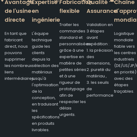
Avantage
Expertise
Fabrication
Qualité
Chaîne
de l'usine
en
flexible
Assurance
d'appro
directe
ingénierie
mondia
Traiter les
Validation en
commandes
3 étapes
En tant que
L'équipe
Logistique
standard et
avant
fabricant
technique
mondiale
personnalisées
expédition :
direct, nous
guide les
fiable vers
grâce à une
1. la précision
pouvons
clients
les centres
expertise en
des
supprimer
depuis la
industriels
matière de
dimensions,
les nombreux
sélection des
(DE/US/JP/
petites séries
2. pureté du
liens
matériaux
en priorité)
et à une
matériau ,
intermédiaires.
jusqu'à
avec des
rigueur de
3. les seuils
l'optimisation
étapes
prototypage
de
de la
traçables.
afin de
performance
conception,
respecter les
en traduisant
délais
les
urgents.
spécifications
en produits
livrables.