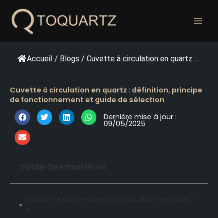
Skip
to
content
Accueil
/
Blogs
/
Cuvette à circulation en quartz :...
Cuvette à circulation en quartz : définition, principe
de fonctionnement et guide de sélection
Dernière mise à jour :
09/05/2025
Table des matières
Qu'est-ce qu'une cuvette à circulation en quartz
?