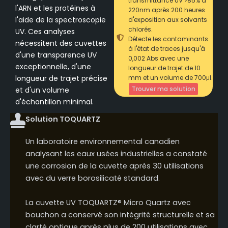
transmittance UV >85% à
l'ARN et les protéines à
220nm après 200 heures
l'aide de la spectroscopie
d'exposition aux solvants
chlorés.
UV. Ces analyses
Détecte les contaminants
nécessitent des cuvettes
à l'état de traces jusqu'à
d'une transparence UV
0,002 Abs avec une
exceptionnelle, d'une
longueur de trajet de 10
longueur de trajet précise
mm et un volume de 700μl.
Trouver ma solution
et d'un volume
d'échantillon minimal.
Solution TOQUARTZ
Un laboratoire environnemental canadien
analysant les eaux usées industrielles a constaté
une corrosion de la cuvette après 30 utilisations
avec du verre borosilicaté standard.
La cuvette UV TOQUARTZ® Micro Quartz avec
bouchon a conservé son intégrité structurelle et sa
clarté optique après plus de 200 utilisations avec