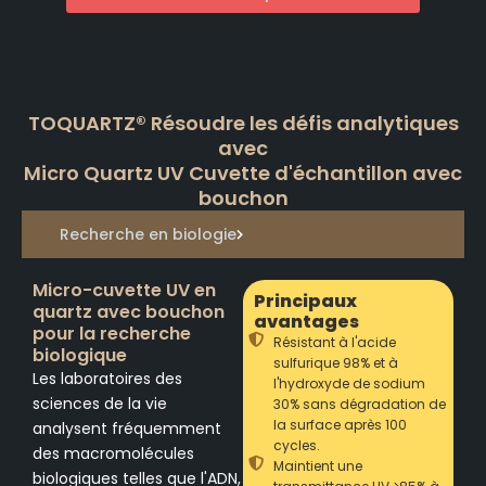
TOQUARTZ® Résoudre les défis analytiques
avec
Micro Quartz UV Cuvette d'échantillon avec
bouchon
Recherche en biologie
Micro-cuvette UV en
Principaux
quartz avec bouchon
avantages
pour la recherche
Résistant à l'acide
biologique
sulfurique 98% et à
Les laboratoires des
l'hydroxyde de sodium
sciences de la vie
30% sans dégradation de
la surface après 100
analysent fréquemment
cycles.
des macromolécules
Maintient une
biologiques telles que l'ADN,