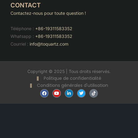
CONTACT
Contactez-nous pour toute question !
Téléphone :
+86-19311583352
Whatsapp :
+86-19311583352
Courriel :
info@toquartz.com
Copyright © 2025 | Tous droits réservés.
Politique de confidentialité
Conditions générales d'utilisation
F
Y
L
T
T
a
o
i
w
i
c
u
n
i
k
e
t
k
t
t
b
u
e
t
o
o
b
d
e
k
o
e
i
r
k
n
-
i
n