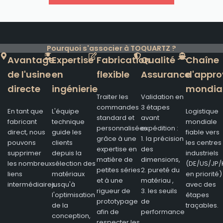
Pourquoi s'associer à TOQUARTZ ?
Avantage
Expertise
Fabrication
Qualité
Chaîne
de l'usine
en
flexible
Assurance
d'appro
directe
ingénierie
mondia
Traiter les
Validation en
commandes
3 étapes
En tant que
L'équipe
Logistique
standard et
avant
fabricant
technique
mondiale
personnalisées
expédition :
direct, nous
guide les
fiable vers
grâce à une
1. la précision
pouvons
clients
les centres
expertise en
des
supprimer
depuis la
industriels
matière de
dimensions,
les nombreux
sélection des
(DE/US/JP/
petites séries
2. pureté du
liens
matériaux
en priorité)
et à une
matériau ,
intermédiaires.
jusqu'à
avec des
rigueur de
3. les seuils
l'optimisation
étapes
prototypage
de
de la
traçables.
afin de
performance
conception,
respecter les