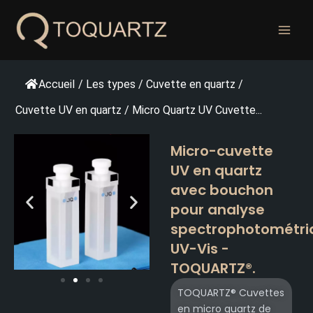
Skip
to
content
Accueil
/
Les types
/
Cuvette en quartz
/
Cuvette UV en quartz
/
Micro Quartz UV Cuvette...
Micro-cuvette
UV en quartz
avec bouchon
pour analyse
spectrophotométri
UV-Vis -
TOQUARTZ®.
TOQUARTZ® Cuvettes
en micro quartz de