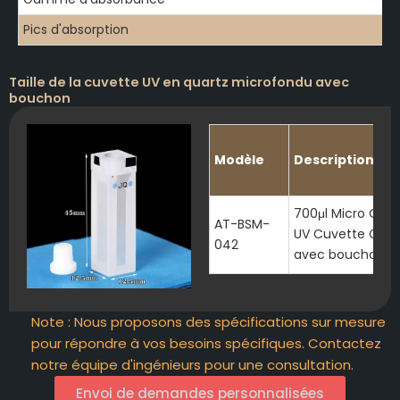
Pics d'absorption
Taille de la cuvette UV en quartz microfondu avec
bouchon
Modèle
Description
700μl Micro Quar
AT-BSM-
UV Cuvette Cellu
042
avec bouchon
Note : Nous proposons des spécifications sur mesure
pour répondre à vos besoins spécifiques. Contactez
notre équipe d'ingénieurs pour une consultation.
Envoi de demandes personnalisées