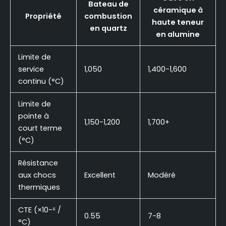
Bateau de
céramique à
Propriété
combustion
haute teneur
en quartz
en alumine
Limite de
service
1,050
1,400-1,600
continu (°C)
Limite de
pointe à
1,150-1,200
1,700+
court terme
(°C)
Résistance
aux chocs
Excellent
Modéré
thermiques
CTE (×10-⁶ /
0.55
7-8
°C)