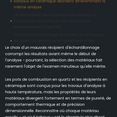
bateaux en céramique abordent différemment la
même analyse
La composition des matériaux des bateaux à
combustion en quartz et des céramiques
détermine leurs capacités
Performance thermique du bateau à combustion
en quartz et de la cuve en céramique à des
températures élevées
Le choix d'un mauvais récipient d'échantillonnage
corrompt les résultats avant même le début de
Niveaux de pureté et profils de contamination des
l'analyse - pourtant, la sélection des matériaux fait
récipients de combustion en quartz par rapport
rarement l'objet de l'examen minutieux qu'elle mérite.
aux céramiques
Précision structurelle et dimensionnelle inhérente
Les pots de combustion en quartz et les récipients en
aux réservoirs de combustion en quartz par
céramique sont conçus pour les travaux d'analyse à
rapport aux céramiques
haute température, mais les propriétés de leurs
Seuils et scénarios de températures extrêmes
matériaux divergent fortement en termes de pureté, de
favorisant les bateaux à combustion en
comportement thermique et de précision
céramique plutôt qu'en quartz
dimensionnelle. Reconnaître où chaque matériau
Adapter les cuves de combustion en quartz ou les
excelle - et où il échoue - est le chemin le plus direct