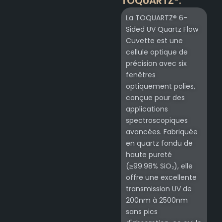
TOQUARTZ®.
La TOQUARTZ® 6-
Sided UV Quartz Flow
Cuvette est une
cellule optique de
précision avec six
fenêtres
optiquement polies,
conçue pour des
applications
spectroscopiques
avancées. Fabriquée
en quartz fondu de
haute pureté
(≥99.98% SiO₂), elle
offre une excellente
transmission UV de
200nm à 2500nm
sans pics