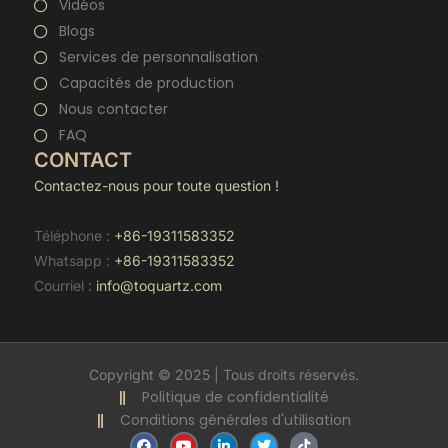
Vidéos
Blogs
Services de personnalisation
Capacités de production
Nous contacter
FAQ
CONTACT
Contactez-nous pour toute question !
Téléphone :
+86-19311583352
Whatsapp :
+86-19311583352
Courriel :
info@toquartz.com
Copyright © 2025 | Tous droits réservés.
Politique de confidentialité
Conditions générales d'utilisation
F
Y
L
T
T