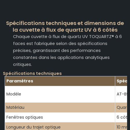
Spécifications techniques et dimensions de
la cuvette à flux de quartz UV à 6 côtés
Chaque cuvette à flux de quartz UV TOQUARTZ® à 6
faces est fabriquée selon des spécifications
précises, garantissant des performances
constantes dans les applications analytiques
critiques.
Spécifications techniques
Paramètres
Spéci
Modèle
AT-BS
Matériau
Quartz
Fenêtres optiques
6 côté
Longueur du trajet optique
10 mm