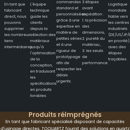
commandes
3 étapes
En tant que
L'équipe
Logistique
standard et
avant
fabricant
technique
mondiale
personnalisées
expédition :
direct, nous
guide les
fiable vers
grâce à une
1. la précision
pouvons
clients
les centres
expertise en
des
supprimer
depuis la
industriels
matière de
dimensions,
les nombreux
sélection des
(DE/US/JP/
petites séries
2. pureté du
liens
matériaux
en priorité)
et à une
matériau ,
intermédiaires.
jusqu'à
avec des
rigueur de
3. les seuils
l'optimisation
étapes
prototypage
de
de la
traçables.
afin de
performance
conception,
respecter les
en traduisant
délais
les
urgents.
spécifications
en produits
livrables.
Produits réimprégnés
En tant que fabricant spécialisé disposant de capacités
d'usinage directes, TOQUARTZ fournit des solutions en quartz