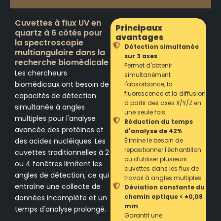
Cuvettes à flux UV en
Principaux
quartz à 6 côtés pour
avantages
la spectroscopie
Détection simultanée
multiangulaire dans la
sur 3 axes
recherche biomédicale
Permet d'obtenir
Les chercheurs
simultanément
biomédicaux ont besoin de
l'absorbance, la
fluorescence et la diffusion
capacités de détection
à partir des axes X/Y/Z en
simultanée à angles
une seule fois.
multiples pour l'analyse
Réduction du temps
avancée des protéines et
d'analyse de 42%
des acides nucléiques. Les
Élimine le besoin de
repositionner l'échantillon
cuvettes traditionnelles à 2
ou d'utiliser plusieurs
ou 4 fenêtres limitent les
cuvettes dans les flux de
angles de détection, ce qui
travail à angles multiples.
entraîne une collecte de
Déviation constante du
chemin optique < ±0,08
données incomplète et un
mm
temps d'analyse prolongé.
Garantit une