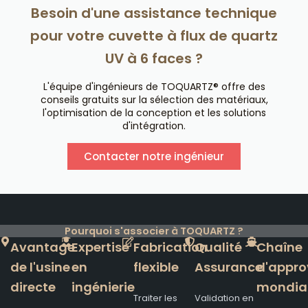
Besoin d'une assistance technique
pour votre cuvette à flux de quartz
UV à 6 faces ?
L'équipe d'ingénieurs de TOQUARTZ® offre des
conseils gratuits sur la sélection des matériaux,
l'optimisation de la conception et les solutions
d'intégration.
Contacter notre ingénieur
Pourquoi s'associer à TOQUARTZ ?
Avantage
Expertise
Fabrication
Qualité
Chaîne
de l'usine
en
flexible
Assurance
d'appro
directe
ingénierie
mondia
Traiter les
Validation en