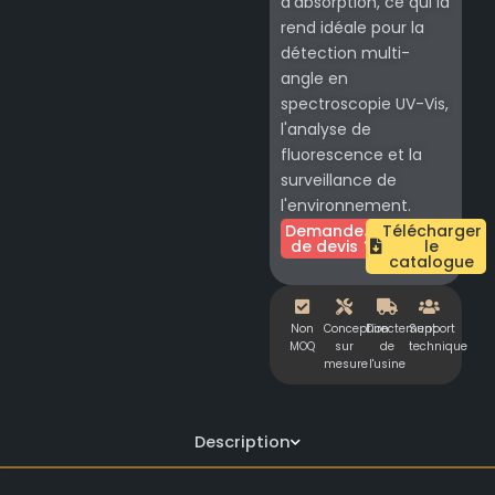
d'absorption, ce qui la
rend idéale pour la
détection multi-
angle en
spectroscopie UV-Vis,
l'analyse de
fluorescence et la
surveillance de
l'environnement.
Demande
Télécharger
de devis
le
catalogue
Non
Conception
Directement
Support
MOQ
sur
de
technique
mesure
l'usine
Description