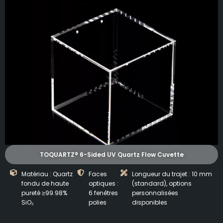
TOQUARTZ® 6-Sided UV Quartz Flow Cuvette
Matériau : Quartz
Faces
Longueur du trajet : 10 mm
fondu de haute
optiques :
(standard), options
pureté ≥99.98%
6 fenêtres
personnalisées
SiO₂
polies
disponibles