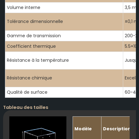
Volume interne
3,5 ml
Tolérance dimensionnelle
±0,1 
Gamme de transmission
200-2
Coefficient thermique
5.5×10
Résistance à la température
Jusqu'
Résistance chimique
Excell
Qualité de surface
60-40
Tableau des tailles
Modèle
Description