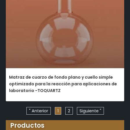
Matraz de cuarzo de fondo plano y cuello simple
optimizado para la reacción para aplicaciones de
laboratorio -TOQUARTZ
" Anterior
1
2
Siguiente "
Productos