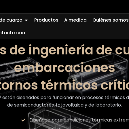
Abierto Quartz Glass
 de cuarzo
Productos
A medida
Quiénes somos
ntacto con
s de ingeniería de c
embarcaciones
tornos térmicos críti
están diseñados para funcionar en procesos térmicos de a
de semiconductores, fotovoltaica y de laboratorio.
Diseñado para condiciones térmicas extre