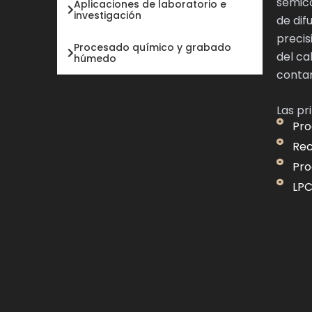
semico
Aplicaciones de laboratorio e
investigación
de dif
precis
Procesado químico y grabado
del ca
húmedo
contam
Las pr
Pro
Rec
Pro
LPC