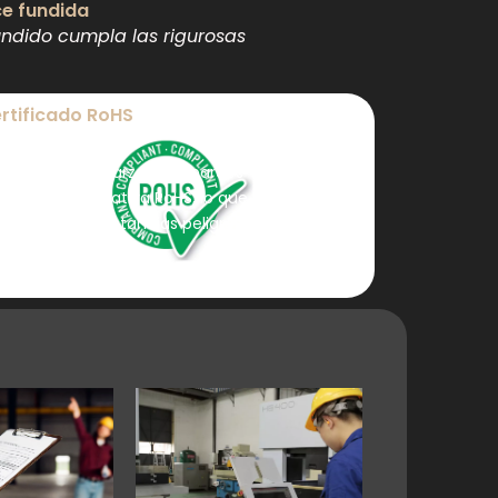
ce fundida
ndido cumpla las rigurosas
rtificado RoHS
s crisoles de cuarzo para barcos TOQUARTZ®
mplen la normativa RoHS, lo que confirma que
fabrican sin sustancias peligrosas.