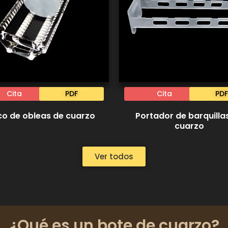
Cita
PDF
Cita
PDF
co de obleas de cuarzo
Portador de barquilla
cuarzo
Ver todos
¿Qué es un bote de cuarzo?