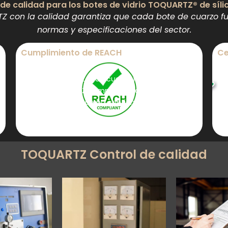
de calidad para los botes de vidrio TOQUARTZ® de síli
 con la calidad garantiza que cada bote de cuarzo fu
normas y especificaciones del sector.
Cumplimiento de REACH
Ce
Todos los productos de cuarzo fundido para
Lo
barcos TOQUARTZ cumplen la normativa REACH,
cu
lo que garantiza que no contienen sustancias
se 
restringidas.
TOQUARTZ Control de calidad