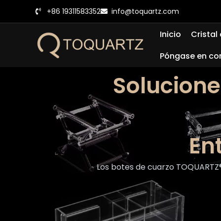
Ir
+86 19311583352
info@toquartz.com
al
contenido
Inicio
Cristal
Póngase en co
Solucione
En
Los botes de cuarzo TOQUARTZ® 