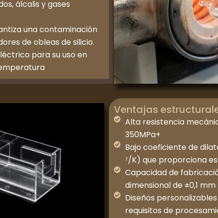
os, álcalis y gases
rantiza una contaminación
res de obleas de silicio.
léctrico para su uso en
temperatura
Ventajas estructural
Alta resistencia mecáni
350MPa+
Bajo coeficiente de dil
⁷/K) que proporciona est
Capacidad de fabricació
dimensional de ±0,1 mm
Diseños personalizables
requisitos de procesam