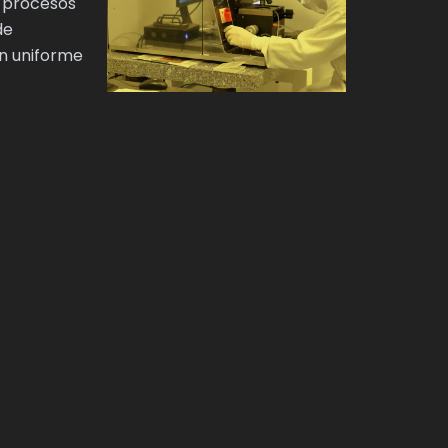
e procesos
de
ón uniforme