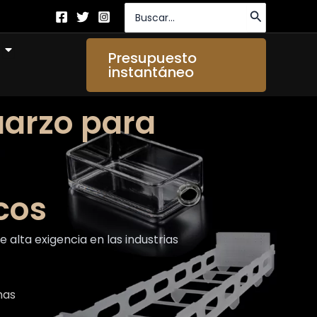
Buscar
por:
Abierto About Us
Presupuesto
instantáneo
uarzo para
cos
lta exigencia en las industrias
mas