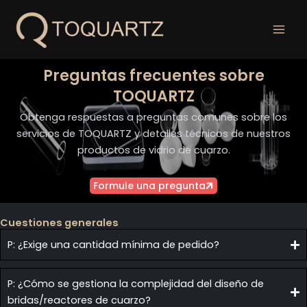
Ir
al
contenido
Preguntas frecuentes sobre
TOQUARTZ
Obtenga respuestas a preguntas comunes sobre los
servicios de TOQUARTZ y detalles técnicos de nuestros
productos de vidrio de cuarzo.
Formule una pregunta
Cuestiones generales
P: ¿Exige una cantidad mínima de pedido?
P: ¿Cómo se gestiona la complejidad del diseño de
bridas/reactores de cuarzo?