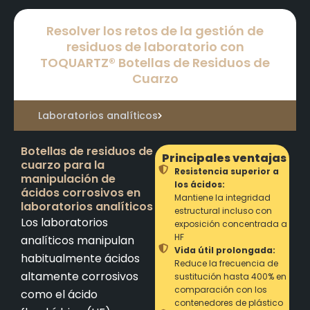
Resolver los retos de la gestión de
residuos de laboratorio con
TOQUARTZ® Botellas de Residuos de
Cuarzo
Laboratorios analíticos
Botellas de residuos de
Principales ventajas
cuarzo para la
Resistencia superior a
manipulación de
los ácidos:
ácidos corrosivos en
Mantiene la integridad
laboratorios analíticos
estructural incluso con
Los laboratorios
exposición concentrada a
HF
analíticos manipulan
Vida útil prolongada:
habitualmente ácidos
Reduce la frecuencia de
altamente corrosivos
sustitución hasta 400% en
comparación con los
como el ácido
contenedores de plástico