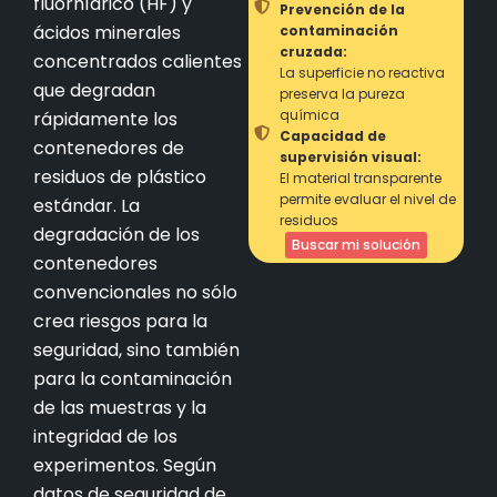
fluorhídrico (HF) y
Prevención de la
ácidos minerales
contaminación
cruzada:
concentrados calientes
La superficie no reactiva
que degradan
preserva la pureza
química
rápidamente los
Capacidad de
contenedores de
supervisión visual:
residuos de plástico
El material transparente
permite evaluar el nivel de
estándar. La
residuos
degradación de los
Buscar mi solución
contenedores
convencionales no sólo
crea riesgos para la
seguridad, sino también
para la contaminación
de las muestras y la
integridad de los
experimentos. Según
datos de seguridad de