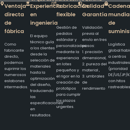
Ventaja
Experiencia
Fabricación
Calidad
Caden
directa
en
flexible
Garantía
mundia
de
ingeniería
de
Gestión de
Validación
fábrica
suminis
pedidos
previa al
El equipo
estándar y
envío en tres
técnico guía
Como
Logística
personalizados
pasos:
a los clientes
fabricante
global fiab
mediante la
1. precisión
desde la
directo,
a centros
experiencia
dimensional,
selección de
podemos
industriales
en lotes
2. pureza del
materiales
suprimir los
(prioridad
pequeños y
material ,
hasta la
numerosos
DE/US/JP/K
el rigor en la
3. umbrales
optimización
eslabones
con hitos
creación de
de
del diseño,
intermedios.
rastreables
prototipos
rendimiento
traduciendo
para cumplir
las
los plazos
especificaciones
urgentes.
en
resultados.