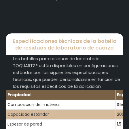
Especificaciones técnicas de la botella
de residuos de laboratorio de cuarzo
Las botellas para residuos de laboratorio
TOQUARTZ® están disponibles en configuraciones
estándar con las siguientes especificaciones
técnicas, que pueden personalizarse en función de
los requisitos específicos de la aplicación.
Propiedad
Espec
Composición del material
Sílice
Capacidad estándar
2000m
Espesor de pared
1,5-3