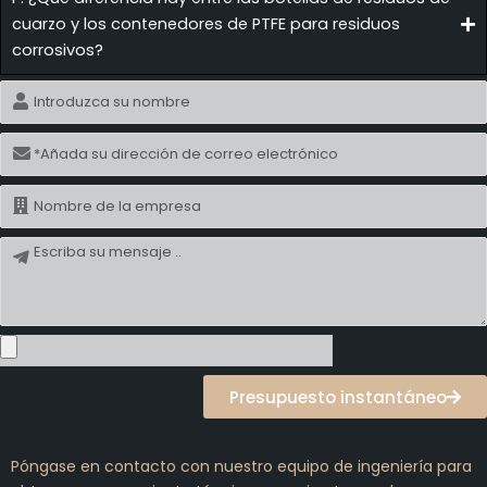
cuarzo y los contenedores de PTFE para residuos
corrosivos?
Nombre
Correo
electrónico
Nombre
Mensaje
Presupuesto instantáneo
Póngase en contacto con nuestro equipo de ingeniería para