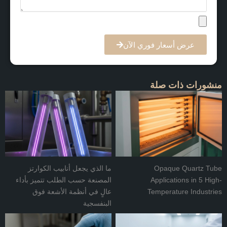
عرض أسعار فوري الآن
منشورات ذات صلة
Opaque Quartz Tube
ما الذي يجعل أنابيب الكوارتز
Applications in 5 High-
المصنعة حسب الطلب تتميز بأداء
Temperature Industries
عالٍ في أنظمة الأشعة فوق
البنفسجية