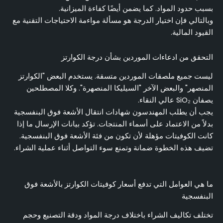
بسبب حدود المواد. كما يضمن أيضًا كفاءة الميزانية.
وبالتالي فإن اختيار الدرجة هو مسألة مواءمة الاحتياجات التقنية مع
القيود المالية.
التحقق من ادعاءات الموردين بشأن درجة الكوارتز
ليست جميع ملصقات الموردين متسقة. يستخدم البعض "الكوارتز
المنصهر" والبعض الآخر "السيليكا المنصهرة". وكلا المصطلحين
يصفان SiO₂ عالي النقاء.
يجب أن يطلب المهندسون شهادات انتقال الأشعة فوق البنفسجية
بدلاً من الاعتماد على أسماء المنتجات. تؤكد بيانات الإرسال ما إذا
كانت الكوفيتات مؤهلة لأن تكون من فئة الأشعة فوق البنفسجية.
تضيف هذه الخطوة ضمانة وتمنع سوء التواصل أثناء عملية الشراء.
ما هي العوامل التي تدفع أسعار كوفيتات الكوارتز بالأشعة فوق
البنفسجية
تختلف تكاليف الشراء باختلاف درجة المواد ودقة التصنيع وحجم