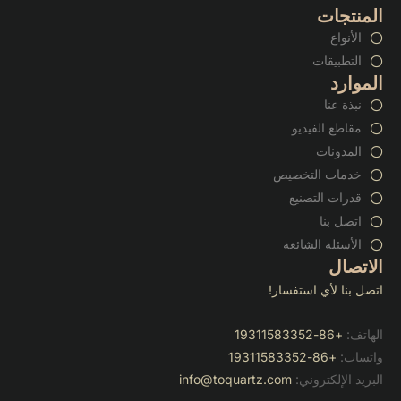
المنتجات
الأنواع
التطبيقات
الموارد
نبذة عنا
مقاطع الفيديو
المدونات
خدمات التخصيص
قدرات التصنيع
اتصل بنا
الأسئلة الشائعة
الاتصال
اتصل بنا لأي استفسار!
الهاتف:
+86-19311583352
واتساب:
+86-19311583352
البريد الإلكتروني:
info@toquartz.com