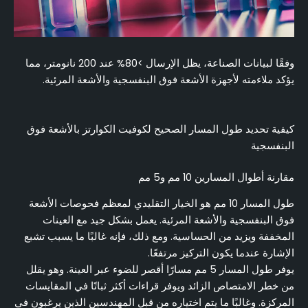
وفقًا لبيانات الصناعة، يظل الإرسال >80% عند 200 نانومتر، مما
يؤكد ملاءمته لأجهزة الأشعة فوق البنفسجية والأشعة المرئية.
كيفية تحديد طول المسار الصحيح لكوفيت الكوارتز بالأشعة فوق
البنفسجية
مقارنة أطوال المسارين 10 مم و5 مم
طول المسار 10 مم هو الخيار التقليدي لمعظم فحوصات الأشعة
فوق البنفسجية والأشعة المرئية. يعمل بشكل جيد مع العينات
المخففة ويزيد من الحساسية. ومع ذلك، فإنه غالبًا ما يسبب تشبع
الإشارة عندما يكون التركيز مرتفعًا.
يوفر طول المسار 5 مم مسارًا أقصر للضوء عبر العينة. وهو يقلل
من خطر الامتصاص الزائد ويوفر قراءات أكثر ثباتًا في المقايسات
المركزة. وغالبًا ما يتم اختياره من قبل المهندسين الذين يرغبون في