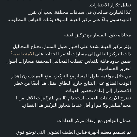
تقليل تكرار الاختبارات.
كلا الخيارين صالحان في سياقات مختلفة. يجب أن يقرر
المهندسون بناءً على تركيز العينة المتوقع وثبات القياس المطلوب.
محاذاة طول المسار مع تركيز العينة
يؤثر تركيز العينة بشدة على اختيار طول المسار. تحتاج المحاليل
2
ذات التركيز العالي إلى مسارات أقصر للحفاظ على
الامتصاصية
ضمن حدود قابلة للقياس. تتطلب المحاليل المخففة مسارات أطول
لتعزيز الحساسية.
من خلال مواءمة طول المسار مع التركيز، يمنع المهندسون إهدار
الوقت الضائع على النتائج خارج النطاق. يقلل هذا أيضًا من خطر
الاضطرار إلى إعادة تحضير العينات.
تقترح الإرشادات العملية استخدام 10 مم للتركيزات الأقل من 1
مجم/ملليتر و5 مم أو أقل عندما يتجاوز التركيز هذا النطاق.
ضمان التوافق مع ارتفاع مركز العدادات
تم تصميم معظم أجهزة قياس الطيف الضوئي التي توضع فوق