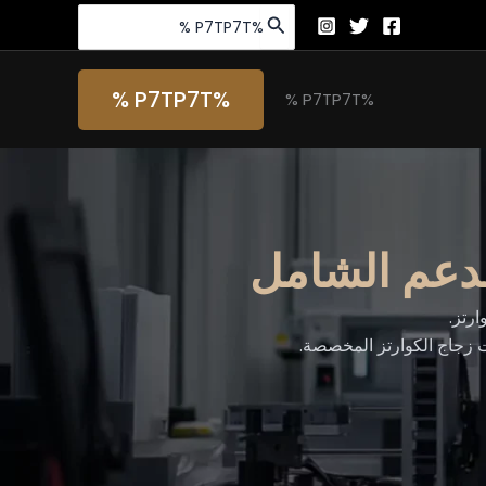
البحث
عن:
%P7TP7T %
%P7TP7T %
 زجاج الكوارتز المخصصة.