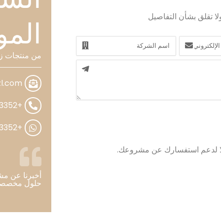
لا تقلق بشأن التفاصيل
المو
الاسم
من منتجات زج
zl.com
+86-19311583352
+86-19311583352
لا لدعم استفسارك عن مشروعك.
حلول مخصصة،