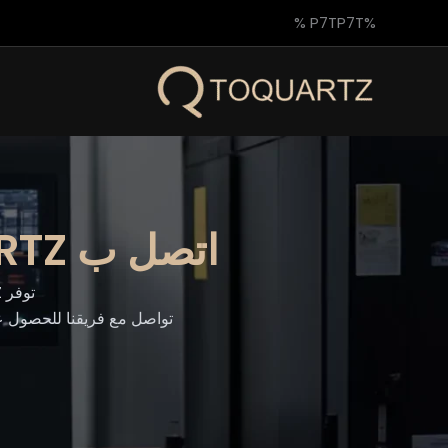
خطي
%P7TP7T %
لى
لمحتوى
اتصل ب TOQUARTZ® للحصول على الدعم الشامل
توفر TOQUARTZ دعم خدمة شاملة لجميع احتياجاتك من منتجات زجاج الكوارتز.
تواصل مع فريقنا للحصول ع