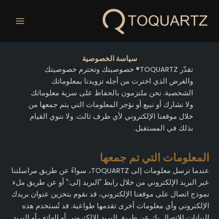
خطي
لى
لمحتوى
سياسة الخصوصية
تقدّر TOQUARTZ® خصوصيتك وتحترم خصوصيتك
والغرض الذي اخترت من أجله تزويدنا بمعلوماتك
الشخصية. نحن ملتزمون بالحفاظ على سرية معلوماتك
ولا نشارك أو نبيع أو نؤجر المعلومات التي يتم جمعها من
خلال موقعنا الإلكتروني لأي طرف ثالث. ولا ننوي القيام
بذلك في المستقبل.
المعلومات التي تم جمعها
عندما ترسل معلومات إلى TOQUARTZ، سواءً عن طريق مراسلتنا
عبر البريد الإلكتروني من خلال رابط "البريد إلى:" أو عن طريق ملء
نموذج اتصال على موقعنا الإلكتروني، قد نقوم بتخزين عنوان بريدك
الإلكتروني وأي معلومات أخرى تقدمها طواعية. قد تُستخدم هذه
البيانات للاتصال بك عن طريق البريد الإلكتروني أو الهاتف أو البريد