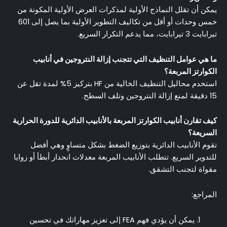
يمكن أن تقلل النماذج الأولية لمذكرات العرض الأولية المكونة من
خمس وحدات أو أقل من تكاليف التطوير الأولية بما يصل إلى 601
تيرابايت 3 تيرابايت، مما يدعم التكرار السريع.
ما هي عوامل التنظيف التي تتجنب إزالة النتروجين في أنابيب
الكوارتز المربعة؟
استخدم محاليل التنظيف الخالية من HF بتركيز 5% لمدة تقل عن
15 دقيقة لمنع إزالة النتروجين وتلف السطح.
كيف تقارن أنابيب الكوارتز المربعة بالأنابيب الدائرية للدورة الحرارية
السريعة؟
تقوم الأنابيب الدائرية بتوزيع الضغط بشكل متساوٍ وهي أفضل
للتدوير السريع. تتطلب الأنابيب المربعة معدلات انحدار أبطأ أو زوايا
مقواة لتجنب التشقق.
المراجع:
يمكن أن يؤدي فهم FEA إلى تعزيز مهاراتك في تحسين