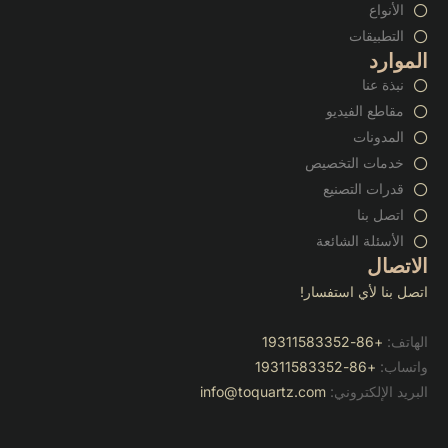
الأنواع
التطبيقات
الموارد
نبذة عنا
مقاطع الفيديو
المدونات
خدمات التخصيص
قدرات التصنيع
اتصل بنا
الأسئلة الشائعة
الاتصال
اتصل بنا لأي استفسار!
الهاتف:
+86-19311583352
واتساب:
+86-19311583352
البريد الإلكتروني:
info@toquartz.com