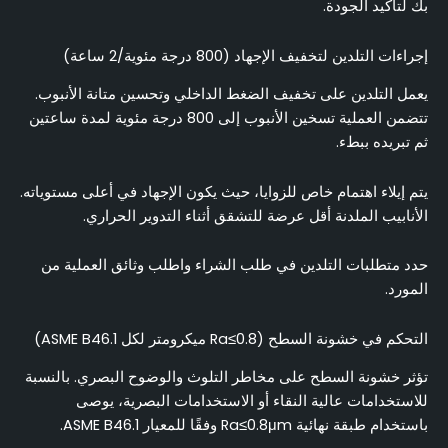
بك لتأكيد الجودة.
إجراءات التلدين لتخفيف الإجهاد (800 درجة مئوية/2 ساعة)
يعمل التلدين على تخفيف الضغط الداخلي وتحسين متانة الأنبوب.
تتضمن العملية تسخين الأنبوب إلى 800 درجة مئوية لمدة ساعتين
ثم تبريده ببطء.
يتم إيلاء اهتمام خاص للزوايا، حيث يكون الإجهاد في أعلى مستوياته.
الأنابيب الملدنة أقل عرضة للتشقق أثناء التدوير الحراري.
حدد متطلبات التلدين في طلب الشراء واطلب وثائق العملية من
المورد.
التحكم في خشونة السطح (Ra≤0.8 ميكرومتر لكل ASME B46.1)
تؤثر خشونة السطح على مخاطر التلوث والوضوح البصري. بالنسبة
للاستخدامات عالية النقاء أو الاستخدامات البصرية، يوصى
باستخدام طبقة نهائية Ra≤0.8μm وفقًا للمعيار ASME B46.1.