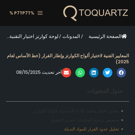
خطي
لى
%P7TP7T %
لمحتوى
الصفحة الرئيسية
/
المدونات
/
لوحة كوارتز اختيار التقنية...
المعايير الفنية لاختيار ألواح الكوارتز وإطار القرار (خط الأساس لعام
2025)
آخر تحديث 08/15/2025
جدول المحتويات
معايير اختيار معلمة الأداء الأساسية لألواح الكوارتز
تخصيص ترجيح المعلمات حسب التطبيق
تحليل حدود القرار للمواد البديلة