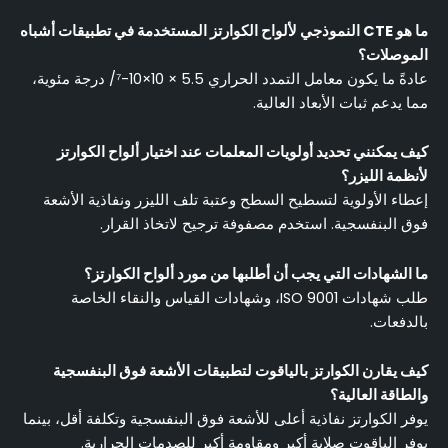
ما هو CTE النموذجي لألواح الكوارتز المستخدمة في تطبيقات أشباه
الموصلات؟
عادةً ما يكون معامل التمدد الحراري 5.5 × 10×10-⁷/ درجة مئوية،
مما يدعم ثبات الأبعاد العالية.
كيف يمكنني تحديد أولويات المعلمات عند اختيار ألواح الكوارتز
لأنظمة الليزر؟
إعطاء الأولوية لتسطيح السطح وعتبة تلف الليزر ونفاذية الأشعة
فوق البنفسجية. استخدم مصفوفة ترجيح لاتخاذ القرار.
ما الشهادات التي يجب أن أطلبها من مورد ألواح الكوارتز؟
طلب شهادات ISO 9001، وشهادات القياس والنقاء الخاصة
بالدفعات.
كيف يقارن الكوارتز بالياقوت لتطبيقات الأشعة فوق البنفسجية
والطاقة العالية؟
يوفر الكوارتز نفاذية أعلى للأشعة فوق البنفسجية وتكلفة أقل، بينما
يوفر الياقوت صلابة أكبر ومقاومة أكبر للصدمات الحرارية.