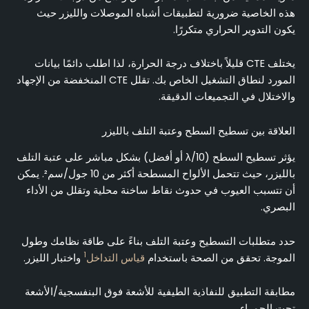
هذه الخاصية ضرورية لتطبيقات أشباه الموصلات والليزر حيث
يكون التدوير الحراري متكررًا.
يختلف CTE قليلاً باختلاف درجة الحرارة، لذا اطلب دائمًا بيانات
المورد لنطاق التشغيل الخاص بك. تقلل CTE المنخفضة من الإجهاد
والاختلال في التجميعات الدقيقة.
العلاقة بين تسطيح السطح وعتبة التلف بالليزر
يؤثر تسطيح السطح (λ/10 أو أفضل) بشكل مباشر على عتبة التلف
بالليزر، حيث تتحمل الألواح المسطحة أكثر من 10 جول/سم². يمكن
أن تتسبب العيوب في حدوث نقاط ساخنة محلية وتقلل من الأداء
البصري.
حدد متطلبات التسطيح وعتبة التلف بناءً على طاقة نظامك وطول
1
الموجة. تحقق من الصحة باستخدام
قياس التداخل
واختبار الليزر.
مطابقة التطبيق للنفاذية الطيفية للأشعة فوق البنفسجية/الأشعة
تحت الحمراء