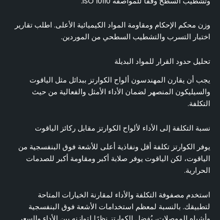
وتشطيب السطح وفقًا للمواصفة ISO 10110.
وزن محكم الإحكام ومقاومة المواد الكيميائية الأعلى. اطلب تقارير
اختبار التسرب والتشطيب السطحي من الموردين.
تحليل حدود القرار للمواد البديلة
يجب أن يقارن المهندسون ألواح الكوارتز ببدائل مثل الياقوت
والسيليكون المنصهر لضمان الأداء الأمثل والفعالية من حيث
التكلفة.
نسبة التكلفة إلى الأداء لألواح الكوارتز مقابل ركائز الياقوت
يوفر الكوارتز تكلفة أقل ونفاذية أعلى للأشعة فوق البنفسجية من
الياقوت، لكن الياقوت يوفر صلابة أكبر ومقاومة أكبر للصدمات
الحرارية.
استخدم مصفوفة التكلفة والأداء لمقارنة الخيارات المتاحة
لتطبيقك. بالنسبة لمعظم استخدامات الأشعة فوق البنفسجية
وأشباه الموصلات، يُفضل الكوارتز نظرًا لتوازنه بين الأداء والسعر.