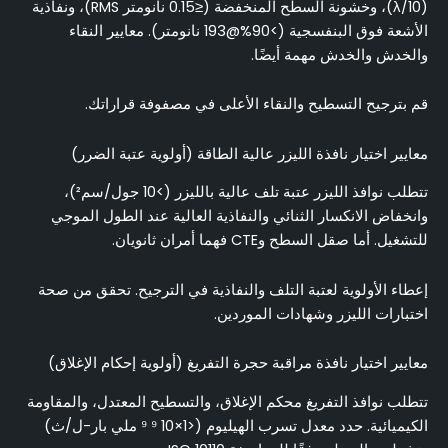
(λ/10)، وخشونة السطح المنخفضة (≤0.15 نانومتر RMS)، ونفاذية
الأشعة فوق البنفسجية (>90%@193 نانومتر). معايير النقاء
والخدش والخدش مهمة أيضًا.
قم بترجيح التسطيح والنقاء الأعلى في مصفوفة قراراتك.
معايير اختيار نافذة الليزر عالية الطاقة (أولوية عتبة الضرر)
تتطلب نوافذ الليزر عتبة تلف عالية بالليزر (>10 جول/سم²)،
وانخفاض الانكسار الثنائي والنفاذية العالية عند الطول الموجي
للتشغيل. أما صقل السطح وCTE فهما أمران ثانويان.
إعطاء الأولوية لعتبة التلف والنفاذية في الترجيح. تحقق من صحة
اختبارات الليزر وشهادات الموردين.
معايير اختيار نافذة مراقبة حجرة التفريغ (أولوية إحكام الإغلاق)
تتطلب نوافذ التفريغ محكم الإغلاق، والتسطيح المعتدل، والمقاومة
الكيميائية. حدد معدل تسرب الهيليوم (<1×10 ⁹ ⁹ ملي بار-ل/ث)