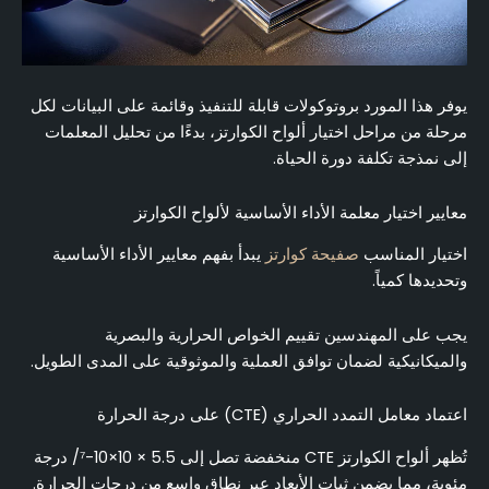
يوفر هذا المورد بروتوكولات قابلة للتنفيذ وقائمة على البيانات لكل
مرحلة من مراحل اختيار ألواح الكوارتز، بدءًا من تحليل المعلمات
إلى نمذجة تكلفة دورة الحياة.
معايير اختيار معلمة الأداء الأساسية لألواح الكوارتز
اختيار المناسب
صفيحة كوارتز
يبدأ بفهم معايير الأداء الأساسية
وتحديدها كمياً.
يجب على المهندسين تقييم الخواص الحرارية والبصرية
والميكانيكية لضمان توافق العملية والموثوقية على المدى الطويل.
اعتماد معامل التمدد الحراري (CTE) على درجة الحرارة
تُظهر ألواح الكوارتز CTE منخفضة تصل إلى 5.5 × 10×10-⁷/ درجة
مئوية، مما يضمن ثبات الأبعاد عبر نطاق واسع من درجات الحرارة.