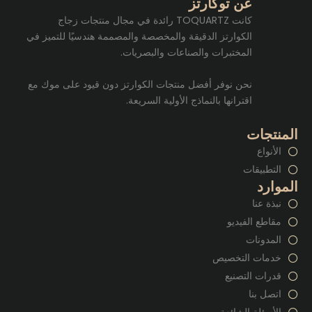
عن توكارتز
كانت TOQUARTZ رائدة في مجال منتجات زجاج
الكوارتز الدقيقة والمخصصة والمصممة هندسيًا للتميز في
المختبرات والصناعات والبصريات.
نحن نوفر أفضل منتجات الكوارتز دون قيود على موك مع
اقترانها بالنماذج الأولية السريعة.
المنتجات
الأنواع
التطبيقات
الموارد
نبذة عنا
مقاطع الفيديو
المدونات
خدمات التخصيص
قدرات التصنيع
اتصل بنا