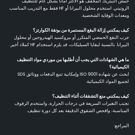
حمض النيتريك المخفف هو الأكثر أمانًا بشكل عام للتنظيف
الروتيني. استخدم محلول البيرانا أو HF فقط مع التدريب المناسب
ومعدات الوقاية الشخصية.
كيف يمكنني إزالة البقع المستمرة من بوتقة الكوارتز؟
جرب النقع الحمضي المتكرر أو بيروكسيد الهيدروجين أو محلول
البيرانا. بالنسبة لبقايا السيليكات، قد يلزم استخدام HF كملاذ أخير.
ما هي الشهادات التي يجب أن أطلبها من موردي مواد التنظيف
الكيميائية؟
ابحث عن شهادة ISO 9001 وإمكانية تتبع الدفعات ووثائق SDS
لجميع المواد الكيميائية.
كيف يمكنني منع التشققات أثناء التنظيف؟
تجنب التغيرات السريعة في درجات الحرارة، واستخدم الرفوف
المناسبة، وافحص الشقوق الدقيقة بعد كل دورة تنظيف.
المراجع: