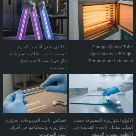
Opaque Quartz Tube
ما الذي يجعل أنابيب الكوارتز
Applications in 5 High-
المصنعة حسب الطلب تتميز بأداء
Temperature Industries
عالٍ في أنظمة الأشعة فوق
البنفسجية
الألواح الكوارتزية المصنوعة حسب
خصائص أنابيب المزدوجات الحرارية
الطلب مقابل الأحجام القياسية في
الكوارتزية واستخدامها في أفران
الأنظمة البصرية الدقيقة
أشباه الموصلات