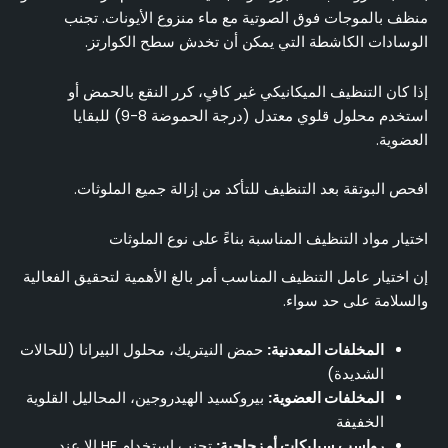
منظف بالموجات فوق الصوتية مع ماء منزوع الأيونات. تجنب
الوسادات الكاشطة التي يمكن أن تخدش سطح الكوارتز.
إذا كان التنظيف الميكانيكي غير كافٍ، كرر النقع بالحمض أو
استخدم محلول قلوي معتدل (درجة الحموضة 8-9) للبقايا
العضوية.
افحص البوتقة بعد التنظيف للتأكد من إزالة جميع الملوثات.
اختيار مواد التنظيف المناسبة بناءً على نوع الملوثات
إن اختيار عامل التنظيف المناسب أمر بالغ الأهمية لتحقيق الفعالية
والسلامة على حد سواء.
المخلفات المعدنية:
حمض النيتريك، محلول البيرانا (للحالات
الشديدة)
المخلفات العضوية:
بيروكسيد الهيدروجين، المحاليل القلوية
الخفيفة
رواسب سيليكات أو زجاجية:
تجنب استخدام HF إلا عند