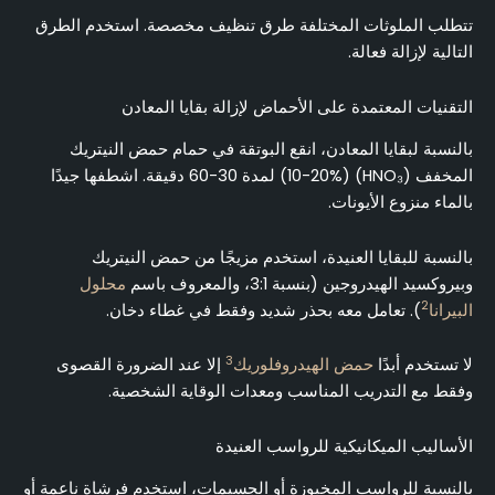
تتطلب الملوثات المختلفة طرق تنظيف مخصصة. استخدم الطرق
التالية لإزالة فعالة.
التقنيات المعتمدة على الأحماض لإزالة بقايا المعادن
بالنسبة لبقايا المعادن، انقع البوتقة في حمام حمض النيتريك
المخفف (HNO₃) (10-20%) لمدة 30-60 دقيقة. اشطفها جيدًا
بالماء منزوع الأيونات.
بالنسبة للبقايا العنيدة، استخدم مزيجًا من حمض النيتريك
وبيروكسيد الهيدروجين (بنسبة 3:1، والمعروف باسم
محلول
2
البيرانا
). تعامل معه بحذر شديد وفقط في غطاء دخان.
3
لا تستخدم أبدًا
حمض الهيدروفلوريك
إلا عند الضرورة القصوى
وفقط مع التدريب المناسب ومعدات الوقاية الشخصية.
الأساليب الميكانيكية للرواسب العنيدة
بالنسبة للرواسب المخبوزة أو الجسيمات، استخدم فرشاة ناعمة أو