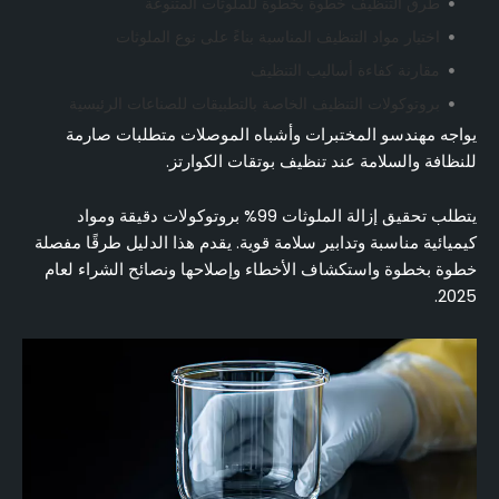
طرق التنظيف خطوة بخطوة للملوثات المتنوعة
اختيار مواد التنظيف المناسبة بناءً على نوع الملوثات
مقارنة كفاءة أساليب التنظيف
بروتوكولات التنظيف الخاصة بالتطبيقات للصناعات الرئيسية
يواجه مهندسو المختبرات وأشباه الموصلات متطلبات صارمة
استكشاف تحديات تنظيف بوتقة الكوارتز الشائعة وإصلاحها
للنظافة والسلامة عند تنظيف بوتقات الكوارتز.
معايير التحقق من الجودة وإصدار الشهادات لمستلزمات
التنظيف
يتطلب تحقيق إزالة الملوثات 99% بروتوكولات دقيقة ومواد
استراتيجيات الصيانة وإطالة العمر الافتراضي بعد التنظيف
كيميائية مناسبة وتدابير سلامة قوية. يقدم هذا الدليل طرقًا مفصلة
الأسئلة الشائعة (الأسئلة الشائعة)
خطوة بخطوة واستكشاف الأخطاء وإصلاحها ونصائح الشراء لعام
2025.