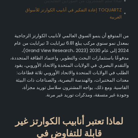
لماذا سئم المشترون من الموردين التقليديين
TOQUARTZ إعادة التفكير في أنابيب الكوارتز للأسواق
الغربية
من المتوقع أن ينمو السوق العالمي لأنابيب الكوارتز الزجاجية
بمعدل نمو سنوي مركب يبلغ 6.81 تيرابايت 3 تيرابايت من عام
2024 إلى عام 2030 (Grand View Research، 2023)،
مدفوعًا باستثمارات البحث والتطوير، واعتماد الطاقة المتجددة،
والتقدم البصري. في الولايات المتحدة والاتحاد الأوروبي، يقود
الطلب في الولايات المتحدة والاتحاد الأوروبي ثلاثة قطاعات:
معدات المختبرات، والهندسة البصرية، والصناعات ذات البيئة
القاسية. ومع ذلك، يواجه المشترون سلاسل توريد مجزأة،
وجودة غير متسقة، ومذكرات توريد غير مرنة.
لماذا تعتبر أنابيب الكوارتز غير
قابلة للتفاوض في