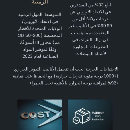
الزمنية
أبلغ 33% من المشترين
في الاتحاد الأوروبي عن
المتوسط. المهل الزمنية
درجات SiO₂ أقل من
في الاتحاد الأوروبي/
99.99% في الأنابيب غير
الولايات المتحدة للأقطار
المعتمدة، مما يتسبب
المخصصة (OD 50-200
في إزالة النترات في
مم) تتجاوز 14 أسبوعًا،
التطبيقات المجاورة
وفقًا لمؤشر المواد
لأشباه الموصلات.
الصناعية لعام 2023.
الاحتياجات الحرجة: يجب أن تتحمل الأنابيب التدوير الحراري
(>1,000 درجة مئوية تدرجات حرارية) مع الحفاظ على نفاذية
>92% لمراقبة درجة الحرارة بالأشعة تحت الحمراء.