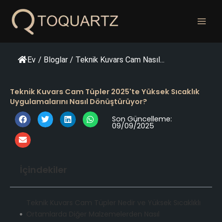
İçeriğe
geç
Ev
/
Bloglar
/
Teknik Kuvars Cam Nasıl...
Teknik Kuvars Cam Tüpler 2025'te Yüksek Sıcaklık
Uygulamalarını Nasıl Dönüştürüyor?
Son Güncelleme:
09/09/2025
İçindekiler
Teknik Kuvars Cam Tüpler Nedir ve Yüksek Sıcaklıklı
Ortamlarda Diğer Malzemelerden Nasıl