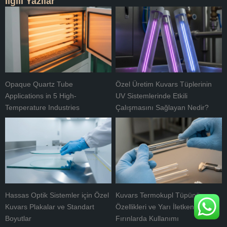
İlgili Yazılar
Opaque Quartz Tube
Özel Üretim Kuvars Tüplerinin
Applications in 5 High-
UV Sistemlerinde Etkili
Temperature Industries
Çalışmasını Sağlayan Nedir?
Hassas Optik Sistemler için Özel
Kuvars Termokupl Tüpünün
Kuvars Plakalar ve Standart
Özellikleri ve Yarı İletken
Boyutlar
Fırınlarda Kullanımı