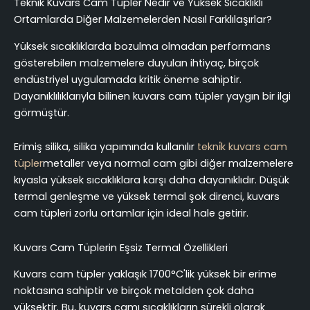
Teknik Kuvars Cam Tüpler Nedir ve Yüksek Sıcaklıklı
Ortamlarda Diğer Malzemelerden Nasıl Farklılaşırlar?
Yüksek sıcaklıklarda bozulma olmadan performans
gösterebilen malzemelere duyulan ihtiyaç, birçok
endüstriyel uygulamada kritik öneme sahiptir.
Dayanıklılıklarıyla bilinen kuvars cam tüpler yaygın bir ilgi
görmüştür.
Erimiş silika, silika yapımında kullanılır
tekni̇k kuvars cam
tüpler
metaller veya normal cam gibi diğer malzemelere
kıyasla yüksek sıcaklıklara karşı daha dayanıklıdır. Düşük
termal genleşme ve yüksek termal şok direnci, kuvars
cam tüpleri zorlu ortamlar için ideal hale getirir.
Kuvars Cam Tüplerin Eşsiz Termal Özellikleri
Kuvars cam tüpler yaklaşık 1700°C'lik yüksek bir erime
noktasına sahiptir ve birçok metalden çok daha
yüksektir. Bu, kuvars camı sıcaklıkların sürekli olarak