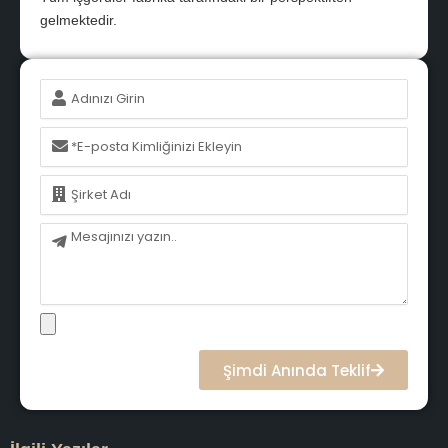
gelmektedir.
İsim
E-
posta
İsim
Mesaj
Şimdi Anında Teklif