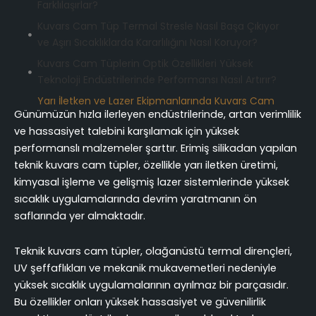
Farklılaşırlar?
Kuvars Cam Tüp Termal Stresle Nasıl Başa Çıkıyor
ve Aşırı Sıcaklıklarda Kararlılığını Nasıl Koruyor?
Kuvars Cam Tüplerin Optik Özellikleri Yüksek
Teknoloji Endüstrilerinde Performansı Nasıl Artırır?
Yarı İletken ve Lazer Ekipmanlarında Kuvars Cam
Günümüzün hızla ilerleyen endüstrilerinde, artan verimlilik
Tüplerin Temel Faydaları Nelerdir?
ve hassasiyet talebini karşılamak için yüksek
Kuvars Cam Tüpleri Yüksek Sıcaklık Sistemlerindeki
performanslı malzemeler şarttır. Erimiş silikadan yapılan
Hassas Uygulamalar İçin İdeal Kılan Nedir?
teknik kuvars cam tüpler, özellikle yarı iletken üretimi,
Sonuç
kimyasal işleme ve gelişmiş lazer sistemlerinde yüksek
SSS (Sıkça Sorulan Sorular)
sıcaklık uygulamalarında devrim yaratmanın ön
saflarında yer almaktadır.
Teknik kuvars cam tüpler, olağanüstü termal dirençleri,
UV şeffaflıkları ve mekanik mukavemetleri nedeniyle
yüksek sıcaklık uygulamalarının ayrılmaz bir parçasıdır.
Bu özellikler onları yüksek hassasiyet ve güvenilirlik