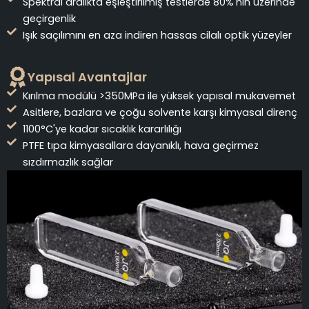
Spektral aralıkta eşleştirilmiş testlerde 80%'nin üzerinde
geçirgenlik
Işık saçılımını en aza indiren hassas cilalı optik yüzeyler
Yapısal Avantajlar
Kırılma modülü >350MPa ile yüksek yapısal mukavemet
Asitlere, bazlara ve çoğu solvente karşı kimyasal direnç
1100°C'ye kadar sıcaklık kararlılığı
PTFE tıpa kimyasallara dayanıklı, hava geçirmez
sızdırmazlık sağlar