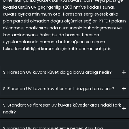
önemlidir çünkü yüksek saflıkta kuvars, cam veya plastiğe
kıyasla üstün UV geçirgenliği (200 nm'ye kadar) sunar.
Kuvars ayrıca minimum oto-floresans sergileyerek arka
plan paraziti olmadan doğru ölçümler sağlar. PTFE tıpaların
eklenmesi, analiz sırasında numunenin buharlaşmasını ve
kontaminasyonu önler; bu da hassas floresan
uygulamalarında numune bütünlüğünü ve ölçüm
tekrarlanabilirliğini korumak için kritik öneme sahiptir.
S: Floresan UV kuvars küvet dalga boyu aralığı nedir?
S: Floresan UV kuvars küvetler nasıl düzgün temizlenir?
S: Standart ve floresan UV kuvars küvetler arasındaki fark
nedir?
S: Floresan UV kuvars küvetlerde neden PTFE tıpa