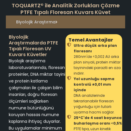
TOQUARTZ® ile Analitik Zorlukları Çözme
PTFE Tıpalı Floresan Kuvars Küvet
Biyolojik Araştırma
Biyolojik
Temel Avantajlar
Araştırmalarda PTFE
Ultra düşük arka plan
Tıpalı Floresan UV
floresanı
Kuvars Küvetler
280nm'de <0,002 AU arka
Biyolojik araştırma
plan sinyali, protein miktar
laboratuvarlarında, floresan
tayinindeki paraziti en aza
indirir.
proteinler, DNA miktar tayini
Yol uzunluğu sapma
ve protein katlama
kontrolü ±0,01 mm
çalışmaları ile çalışan bilim
içinde
insanları, doğru floresan
DNA analizlerinde
ölçümleri sağlarken
tekrarlanabilir floresan
yoğunluğu için tutarlı
numune bütünlüğünü
uyarma hacmi sağlar.
koruyan hassas numune
25°C'de 4 saat boyunca
kaplarına ihtiyaç duyarlar.
buharlaşma oranı <0,5%
Bu uygulamalar minimum
PTFE tıpa, uzun kinetik