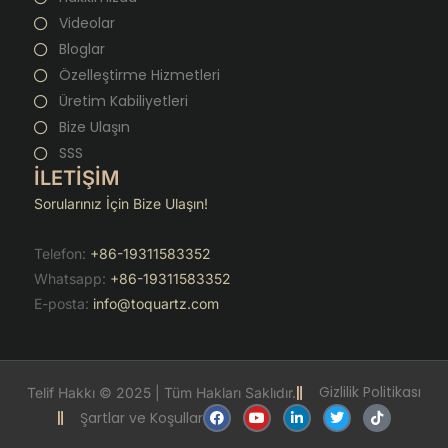
Videolar
Bloglar
Özelleştirme Hizmetleri
Üretim Kabiliyetleri
Bize Ulaşın
SSS
İLETİŞİM
Sorularınız İçin Bize Ulaşın!
Telefon:
+86-19311583352
Whatsapp:
+86-19311583352
E-posta:
info@toquartz.com
Gizlilik Politikası
Telif Hakkı © 2025 | Tüm Hakları Saklıdır.
F
Y
L
T
T
Şartlar ve Koşullar
a
o
i
w
i
c
u
n
i
k