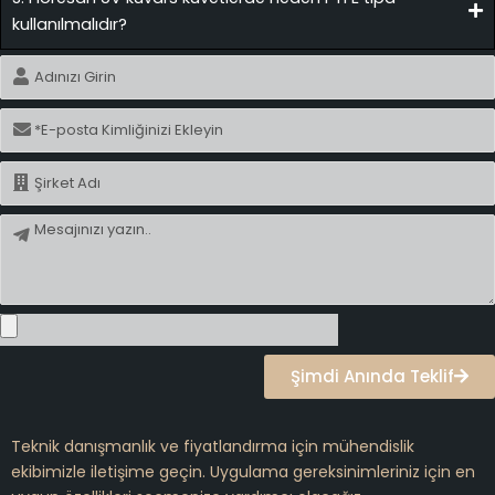
kullanılmalıdır?
İsim
E-
posta
İsim
Mesaj
Şimdi Anında Teklif
Teknik danışmanlık ve fiyatlandırma için mühendislik
ekibimizle iletişime geçin. Uygulama gereksinimleriniz için en