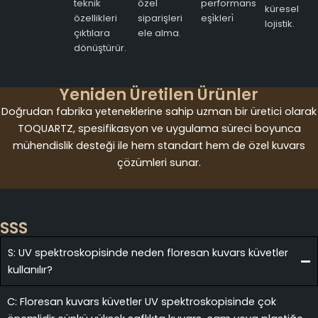
teknik
özel
performans
küresel
özellikleri
siparişleri
eşi̇kleri̇
lojistik.
çıktılara
ele alma.
dönüştürür.
Yeniden Üretilen Ürünler
Doğrudan fabrika yeteneklerine sahip uzman bir üretici olarak
TOQUARTZ, spesifikasyon ve uygulama süreci boyunca
mühendislik desteği ile hem standart hem de özel kuvars
çözümleri sunar.
SSS
S: UV spektroskopisinde neden floresan kuvars küvetler
kullanılır?
C: Floresan kuvars küvetler UV spektroskopisinde çok