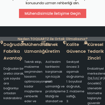
konusunda uzman rehberliği alın.
Mühendisimizle İletişime Geçin
Neden TOQUARTZ ile Ortak Olmalısınız?
Doğrudan
Mühendislik
Esnek
Kalite
Küresel
Fabrika
Uzmanlığı
Üretim
Güvence
Tedarik
Avantajı
Zinciri
Teknik ekip,
Acil teslim
Sevkiyat
malzeme
tarihlerini
öncesi 3
Doğrudan bir
Endüstriyel
seçiminden
karşılamak
aşamalı
üretici olarak,
merkezler
tasarım
için küçük
doğrulama:
çok sayıda
(DE/US/JP/
optimizasyonuna
parti
1. boyutsal
ara
öncelikli)
kadar
uzmanlığı ve
doğruluk,
bağlantıyı
izlenebilir
müşterilere
prototipleme
2. malzeme
ortadan
kilometre
rehberlik
titizliği ile
saflığı,
kaldırabiliriz.
taşlarıyla
eder ve
standart ve
3.
güvenilir