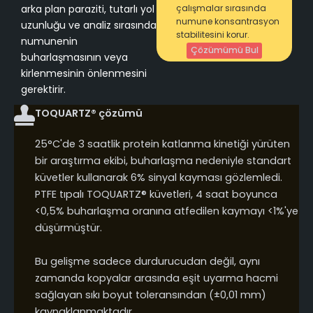
arka plan paraziti, tutarlı yol
çalışmalar sırasında
numune konsantrasyon
uzunluğu ve analiz sırasında
stabilitesini korur.
numunenin
Çözümümü Bul
buharlaşmasının veya
kirlenmesinin önlenmesini
gerektirir.
TOQUARTZ® çözümü
25°C'de 3 saatlik protein katlanma kinetiği yürüten
bir araştırma ekibi, buharlaşma nedeniyle standart
küvetler kullanarak 6% sinyal kayması gözlemledi.
PTFE tıpalı TOQUARTZ® küvetleri, 4 saat boyunca
<0,5% buharlaşma oranına atfedilen kaymayı <1%'ye
düşürmüştür.
Bu gelişme sadece durdurucudan değil, aynı
zamanda kopyalar arasında eşit uyarma hacmi
sağlayan sıkı boyut toleransından (±0,01 mm)
kaynaklanmaktadır.