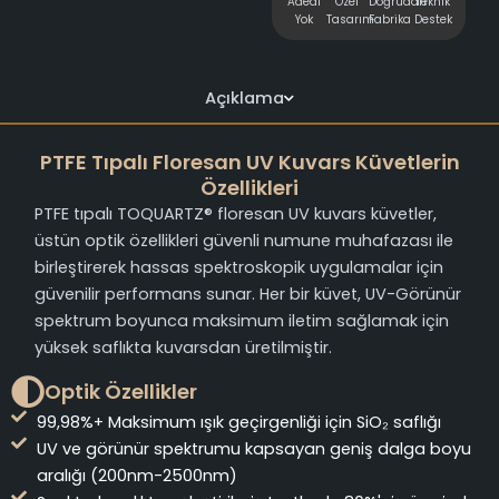
Adedi
Özel
Doğrudan
Teknik
Yok
Tasarım
Fabrika
Destek
Açıklama
PTFE Tıpalı Floresan UV Kuvars Küvetlerin
Özellikleri
PTFE tıpalı TOQUARTZ® floresan UV kuvars küvetler,
üstün optik özellikleri güvenli numune muhafazası ile
birleştirerek hassas spektroskopik uygulamalar için
güvenilir performans sunar. Her bir küvet, UV-Görünür
spektrum boyunca maksimum iletim sağlamak için
yüksek saflıkta kuvarsdan üretilmiştir.
Optik Özellikler
99,98%+ Maksimum ışık geçirgenliği için SiO₂ saflığı
UV ve görünür spektrumu kapsayan geniş dalga boyu
aralığı (200nm-2500nm)