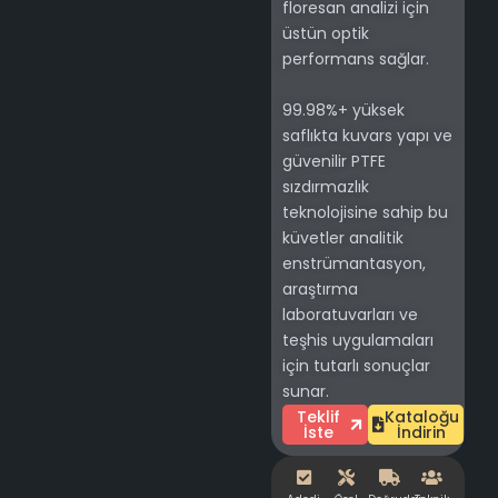
floresan analizi için
üstün optik
performans sağlar.
99.98%+ yüksek
saflıkta kuvars yapı ve
güvenilir PTFE
sızdırmazlık
teknolojisine sahip bu
küvetler analitik
enstrümantasyon,
araştırma
laboratuvarları ve
teşhis uygulamaları
için tutarlı sonuçlar
sunar.
Teklif
Kataloğu
İste
İndirin