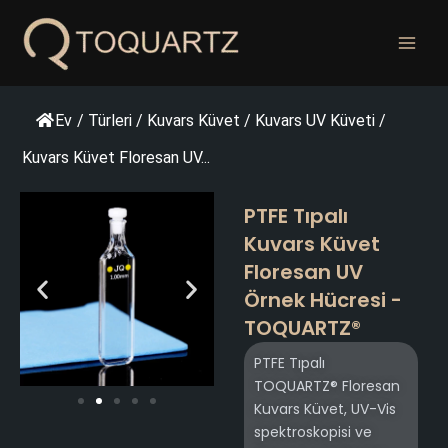
İçeriğe
geç
Ev
/
Türleri
/
Kuvars Küvet
/
Kuvars UV Küveti
/
Kuvars Küvet Floresan UV...
PTFE Tıpalı
Kuvars Küvet
Floresan UV
Örnek Hücresi -
TOQUARTZ®
PTFE Tıpalı
TOQUARTZ® Floresan
Kuvars Küvet, UV-Vis
spektroskopisi ve