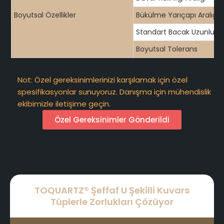
Boyutsal Özellikler
Bükülme Yarıçapı Aralığı
Standart Bacak Uzunluğu
Boyutsal Tolerans
Not: Özel gereksinimlerinizi karşılamak için özel
spesifikasyonlar sunuyoruz. Danışma için mühendislik
ekibimizle iletişime geçin.
Özel Gereksinimler Gönderildi
TOQUARTZ® Şeffaf U Şekilli Kuvars
Tüplerle Zorlukları Çözüyor