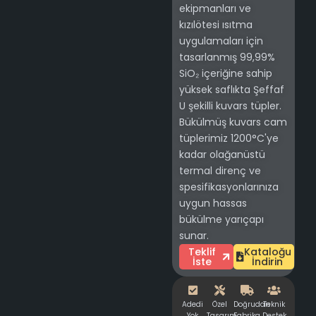
ekipmanları ve
kızılötesi ısıtma
uygulamaları için
tasarlanmış 99,99%
SiO₂ içeriğine sahip
yüksek saflıkta Şeffaf
U şekilli kuvars tüpler.
Bükülmüş kuvars cam
tüplerimiz 1200°C'ye
kadar olağanüstü
termal direnç ve
spesifikasyonlarınıza
uygun hassas
bükülme yarıçapı
sunar.
Teklif
Kataloğu
İste
İndirin
Adedi
Özel
Doğrudan
Teknik
Yok
Tasarım
Fabrika
Destek