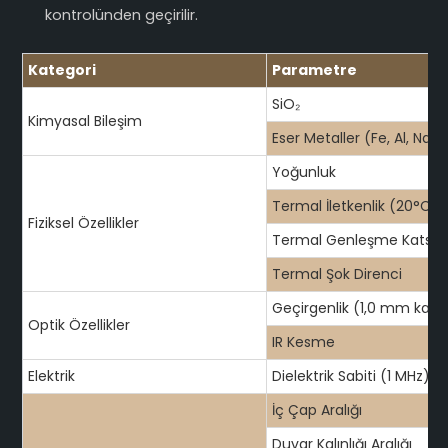
kontrolünden geçirilir.
Kategori
Parametre
SiO₂
Kimyasal Bileşim
Eser Metaller (Fe, Al, Na, v
Yoğunluk
Termal İletkenlik (20°C)
Fiziksel Özellikler
Termal Genleşme Katsayı
Termal Şok Direnci
Geçirgenlik (1,0 mm kalınl
Optik Özellikler
IR Kesme
Elektrik
Dielektrik Sabiti (1 MHz)
İç Çap Aralığı
Duvar Kalınlığı Aralığı