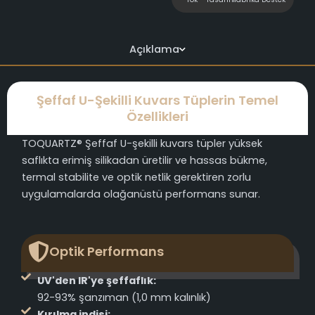
Açıklama
Şeffaf U-Şekilli Kuvars Tüplerin Temel
Özellikleri
TOQUARTZ® Şeffaf U-şekilli kuvars tüpler yüksek
saflıkta erimiş silikadan üretilir ve hassas bükme,
termal stabilite ve optik netlik gerektiren zorlu
uygulamalarda olağanüstü performans sunar.
Optik Performans
UV'den IR'ye şeffaflık:
92-93% şanzıman (1,0 mm kalınlık)
Kırılma indisi: