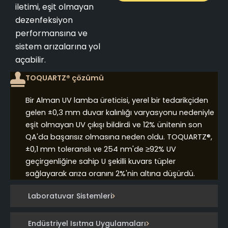
iletimi, eşit olmayan
dezenfeksiyon
performansına ve
sistem arızalarına yol
açabilir.
TOQUARTZ® çözümü
Bir Alman UV lamba üreticisi, yerel bir tedarikçiden
gelen ±0,3 mm duvar kalınlığı varyasyonu nedeniyle
eşit olmayan UV çıkışı bildirdi ve 12% ünitenin son
QA'da başarısız olmasına neden oldu. TOQUARTZ®,
±0,1 mm toleranslı ve 254 nm'de ≥92% UV
geçirgenliğine sahip U şekilli kuvars tüpler
sağlayarak arıza oranını 2%'nin altına düşürdü.
Laboratuvar Sistemleri
Endüstriyel Isıtma Uygulamaları