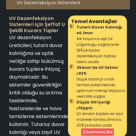
UV Dezenfeksiyon Sistemleri
UV Dezenfeksiyon
Temel Avantajlar
Sistemleri için Şeffaf U
Tutarlı Duvar Kalınlığı
Şekilli Kuvars Tüpler
±0.1mm
UV dezenfeksiyon
Ark boyunca eşit UV
üreticileri, tutarlı duvar
yoğunluğu sağlayarak
18%'ye kadar
kalınlığına ve optik
dezenfeksiyon hatası
netliğe sahip bükülmüş
riskini azaltır.
254nm'de UV İletimi
kuvars tüplere ihtiyaç
≥92%
duymaktadır. Bu
Düşük basınçlı cıvalı
sistemler güvenilirliğin
lamba sistemlerinde
optimum mikrop öldürücü
kritik olduğu su arıtma
verimlilik sağlar.
tesislerinde,
Düşük OH İçeriği
hastanelerde ve hava
≤10ppm
UV emilim kaybını en aza
temizleme sistemlerinde
indirerek lamba ömrünü
kullanılır. Tutarsız duvar
20%'ye kadar uzatır.
kalınlığı veya zayıf UV
Çözümümü Bul