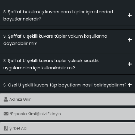
S: Şeffaf bükülmüş kuvars cam tüpler için standart
boyutlar nelerdir?
S: Şeffaf U şekilli kuvars tüpler vakum koşullarına
dayanabilir mi?
S: Şeffaf U şekilli kuvars tüpler yüksek sıcaklık
uygulamaları için kullanılabilir mi?
S: Özel U şekilli kuvars tüp boyutlarını nasıl belirleyebilirim?
İsim
E-
posta
İsim