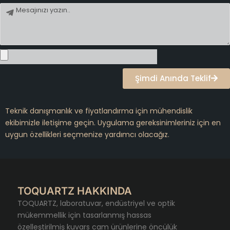
Mesaj
Şimdi Anında Teklif
Teknik danışmanlık ve fiyatlandırma için mühendislik
ekibimizle iletişime geçin. Uygulama gereksinimleriniz için en
uygun özellikleri seçmenize yardımcı olacağız.
TOQUARTZ HAKKINDA
TOQUARTZ, laboratuvar, endüstriyel ve optik
mükemmellik için tasarlanmış hassas
özelleştirilmiş kuvars cam ürünlerine öncülük