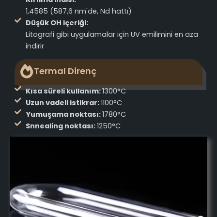
1,4585 (587,6 nm'de, Nd hattı)
Düşük OH içeriği:
Litografi gibi uygulamalar için UV emilimini en aza
indirir
Termal Direnç
Kısa süreli kullanım:
1300°C
Uzun vadeli istikrar:
1100°C
Yumuşama noktası:
1780°C
Snnealing noktası:
1250°C