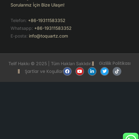
Sorularınız İçin Bize Ulaşın!
Telefon:
+86-19311583352
Whatsapp:
+86-19311583352
E-posta:
info@toquartz.com
Gizlilik Politikası
Telif Hakkı © 2025 | Tüm Hakları Saklıdır.
F
Y
L
T
T
Şartlar ve Koşullar
a
o
i
w
i
c
u
n
i
k
e
t
k
t
t
b
u
e
t
o
o
b
d
e
k
o
e
i
r
k
n
-
i
n