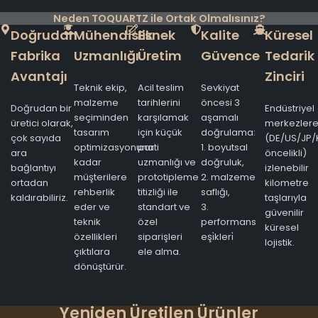
Neden TOQUARTZ ile Ortak Olmalısınız?
Doğrudan
Mühendislik
Esnek
Kalite
Küresel
Fabrika
Uzmanlığı
Üretim
Güvence
Tedarik
Avantajı
Zinciri
Teknik ekip,
Acil teslim
Sevkiyat
malzeme
tarihlerini
öncesi 3
Doğrudan bir
Endüstriyel
seçiminden
karşılamak
aşamalı
üretici olarak,
merkezler
tasarım
için küçük
doğrulama:
çok sayıda
(DE/US/JP/
optimizasyonuna
parti
1. boyutsal
ara
öncelikli)
kadar
uzmanlığı ve
doğruluk,
bağlantıyı
izlenebilir
müşterilere
prototipleme
2. malzeme
ortadan
kilometre
rehberlik
titizliği ile
saflığı,
kaldırabiliriz.
taşlarıyla
eder ve
standart ve
3.
güvenilir
teknik
özel
performans
küresel
özellikleri
siparişleri
eşi̇kleri̇
lojistik.
çıktılara
ele alma.
dönüştürür.
Yeniden Üretilen Ürünler