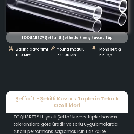
TOQUARTZ® Şeffaf U Şeklinde Erimiş Kuvars Tüp
Basınç dayanımı:
Young modülü:
Mohs sertliği:
1100 MPa
72.000 MPa
5,5-6,5
Şeffaf U-Şekilli Kuvars Tüplerin Teknik
Özellikleri
TOQUARTZ® U-şekilli Şeffaf kuvars tüpler hassas
toleranslara göre üretilir ve zorlu uygulamalarda
tutarlı performans sağlamak için titiz kalite