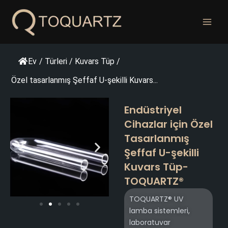
İçeriğe
geç
Ev
/
Türleri
/
Kuvars Tüp
/
Özel tasarlanmış Şeffaf U-şekilli Kuvars...
Endüstriyel
Cihazlar için Özel
Tasarlanmış
Şeffaf U-şekilli
Kuvars Tüp-
TOQUARTZ®
TOQUARTZ® UV
lamba sistemleri,
laboratuvar