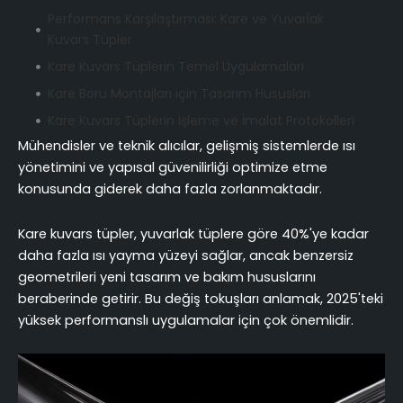
Performans Karşılaştırması: Kare ve Yuvarlak
Kuvars Tüpler
Kare Kuvars Tüplerin Temel Uygulamaları
Kare Boru Montajları için Tasarım Hususları
Kare Kuvars Tüplerin İşleme ve İmalat Protokolleri
Mühendisler ve teknik alıcılar, gelişmiş sistemlerde ısı
Kare Kuvars Tüpler için En İyi Kurulum ve Bakım
yönetimini ve yapısal güvenilirliği optimize etme
Uygulamaları
konusunda giderek daha fazla zorlanmaktadır.
Kare Kuvars Tüpler için Tedarikçi Değerlendirme
Çerçevesi
Kare kuvars tüpler, yuvarlak tüplere göre 40%'ye kadar
Fayda-Maliyet Analizi ve Kare Kuvars Tüplerin
daha fazla ısı yayma yüzeyi sağlar, ancak benzersiz
Tedariki
geometrileri yeni tasarım ve bakım hususlarını
Sonuç: Kare Kuvars Tüp Çözümlerinin Uygulanması
beraberinde getirir. Bu değiş tokuşları anlamak, 2025'teki
Teknik ve Operasyonel SSS
yüksek performanslı uygulamalar için çok önemlidir.