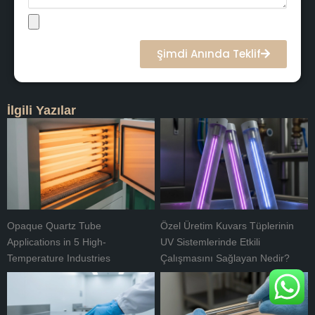
Şimdi Anında Teklif
İlgili Yazılar
Opaque Quartz Tube
Özel Üretim Kuvars Tüplerinin
Applications in 5 High-
UV Sistemlerinde Etkili
Temperature Industries
Çalışmasını Sağlayan Nedir?