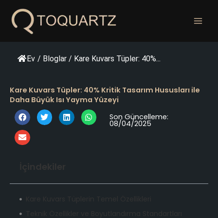
İçeriğe
geç
Ev
/
Bloglar
/
Kare Kuvars Tüpler: 40%...
Kare Kuvars Tüpler: 40% Kritik Tasarım Hususları ile
Daha Büyük Isı Yayma Yüzeyi
Son Güncelleme:
08/04/2025
İçindekiler
Kare Kuvars Tüplerin Temel Özellikleri
Teknik Özellikler ve Boyutlandırma Standartları