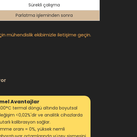
Sürekli çalışma
Parlatma işleminden sonra
için mühendislik ekibimizle iletişime geçin.
yor
mel Avantajlar
200°C termal döngü altında boyutsal
eğişim <0,02%'dir ve analitik cihazlarda
utarlı kalibrasyon sağlar.
Emme oranı = 0%, yüksek nemli
laboratuvar ortamlarında yüzey şişmesini