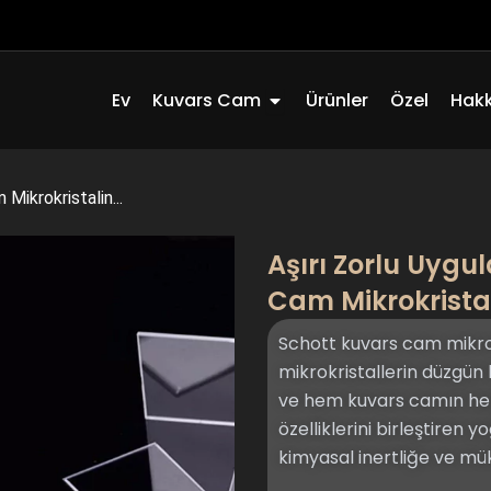
Açık Quartz Glass
Ev
Kuvars Cam
Ürünler
Özel
Hak
Mikrokristalin...
Aşırı Zorlu Uygu
Cam Mikrokrista
Schott kuvars cam mikro
mikrokristallerin düzgün 
ve hem kuvars camın hem
özelliklerini birleştiren 
kimyasal inertliğe ve mü