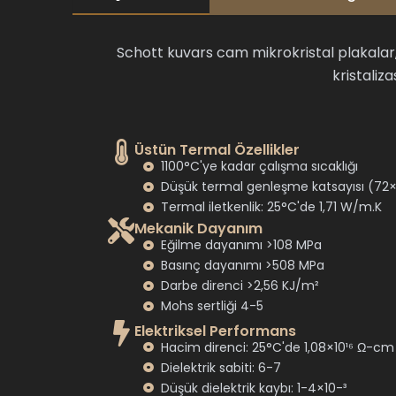
Schott kuvars cam mikrokristal plakalar,
kristaliza
Üstün Termal Özellikler
1100°C'ye kadar çalışma sıcaklığı
Düşük termal genleşme katsayısı (72×
Termal iletkenlik: 25°C'de 1,71 W/m.K
Mekanik Dayanım
Eğilme dayanımı >108 MPa
Basınç dayanımı >508 MPa
Darbe direnci >2,56 KJ/m²
Mohs sertliği 4-5
Elektriksel Performans
Hacim direnci: 25°C'de 1,08×10¹⁶ Ω-cm
Dielektrik sabiti: 6-7
Düşük dielektrik kaybı: 1-4×10-³