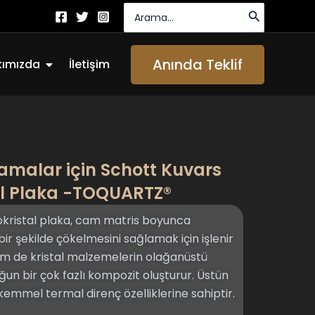
Arayın:
Açık About Us
Anında Teklif
kımızda
İletişim
lamalar için Schott Kuvars
l Plaka -TOQUARTZ®
kristal plaka, cam matris boyunca
bir şekilde çökelmesini sağlamak için işlenir
 de kristal malzemelerin olağanüstü
yoğun bir çok fazlı kompozit oluşturur. Üstün
kemmel termal direnç özelliklerine sahiptir.