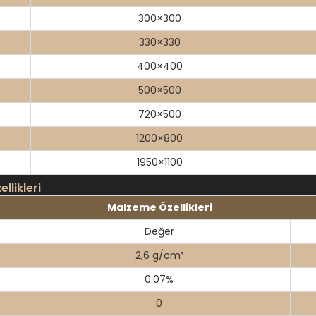
300×300
330×330
400×400
500×500
720×500
1200×800
1950×1100
likleri
Malzeme Özellikleri
Değer
2,6 g/cm³
0.07%
0