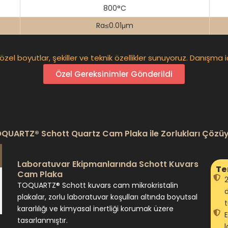
800°C
Ra≤0.01μm
 özel boyutlar, şekiller ve teknik özellikler sunuyoruz. Danışma 
Özel Gereksinimler Gönderildi
QUARTZ® Schott Quartz Cam Plaka ile Zorlukları Çözü
Laboratuvar Ekipmanlarında Schott Kuvars
Te
Cam Plaka
TOQUARTZ® Schott kuvars cam mikrokristalin
d
plakalar, zorlu laboratuvar koşulları altında boyutsal
t
kararlılığı ve kimyasal inertliği korumak üzere
tasarlanmıştır.