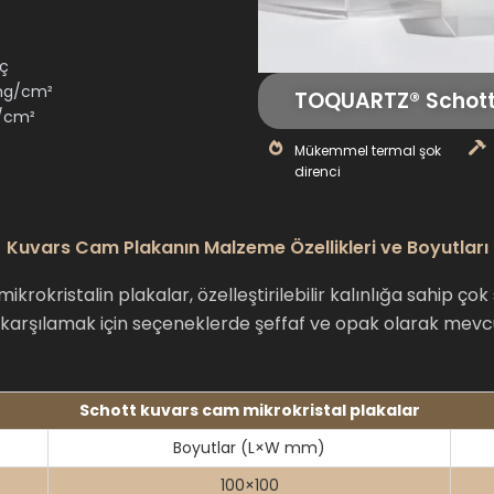
nç
 mg/cm²
TOQUARTZ® Schott 
g/cm²
Mükemmel termal şok
direnci
Kuvars Cam Plakanın Malzeme Özellikleri ve Boyutları
okristalin plakalar, özelleştirilebilir kalınlığa sahip ço
 karşılamak için seçeneklerde şeffaf ve opak olarak mevc
Schott kuvars cam mikrokristal plakalar
Boyutlar (L×W mm)
100×100