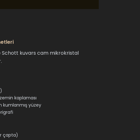
etleri
e Schott kuvars cam mikrokristal
.
)
n zemin kaplaması
in kumlanmış yüzey
rigrafi
r çapta)