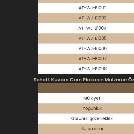
AT-WJ-B1002
AT-WJ-B1003
AT-WJ-B1004
AT-WJ-B1005
AT-WJ-B1006
AT-WJ-B1007
AT-WJ-B1008
Schott Kuvars Cam Plakanın Malzeme Özel
Mülkiyet
Yoğunluk
Görünür gözeneklilik
Su emilimi