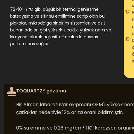
72×10-⁷/°C gibi düşük bir termal genleşme
katsayısına ve sıfır su emilimine sahip olan bu
plakalar, mikrodalga sindirim sistemleri ve asit
a
buharı odaları gibi yüksek sıcaklık, yüksek nem ve
kimyasal olarak agresif ortamlarda hassas
D
performans sağlar.
o
s
TOQUARTZ® çözümü
Bir Alman laboratuvar ekipmanı OEM'i, yüksek neml
çatlaklar nedeniyle 12% arıza oranı bildirmiştir.
0% su emme ve 0,26 mg/cm² HCl korozyon oranına