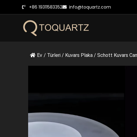
İçeriğe
+86 19311583352
info@toquartz.com
geç
Ev
/
Türleri
/
Kuvars Plaka
/
Schott Kuvars Cam 