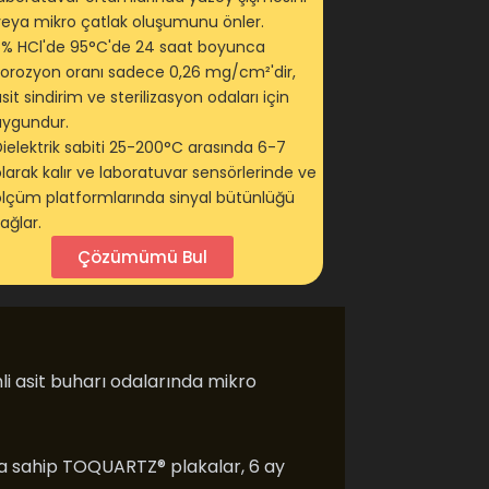
veya mikro çatlak oluşumunu önler.
5% HCl'de 95°C'de 24 saat boyunca
korozyon oranı sadece 0,26 mg/cm²'dir,
sit sindirim ve sterilizasyon odaları için
uygundur.
ielektrik sabiti 25-200°C arasında 6-7
larak kalır ve laboratuvar sensörlerinde ve
ölçüm platformlarında sinyal bütünlüğü
ağlar.
Çözümümü Bul
i asit buharı odalarında mikro
 sahip TOQUARTZ® plakalar, 6 ay