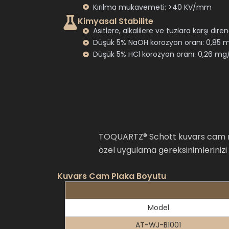
Kırılma mukavemeti: >40 KV/mm
Kimyasal Stabilite
Asitlere, alkalilere ve tuzlara karşı dire
Düşük 5% NaOH korozyon oranı: 0,85
Düşük 5% HCl korozyon oranı: 0,26 m
TOQUARTZ® Schott kuvars cam mikr
özel uygulama gereksinimlerinizi
Kuvars Cam Plaka Boyutu
Model
AT-WJ-B1001