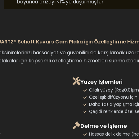
boyunca arızayı <1%'ye düşürmüştür.
RTZ® Schott Kuvars Cam Plaka için Özelleştirme Hizm
inimlerinizi hassasiyet ve güvenilirlikle karşılamak üzer
plakalar için kapsamlı özelleştirme hizmetleri sunmaktadır
Yüzey İşlemleri
Cilalı yüzey (Ra≤0.01μm
Özel ışık difüzyonu içi
Daha fazla yapışma iç
Çeşitli renklerde özel se
Delme ve İşleme
r
Hassas delik delme (he