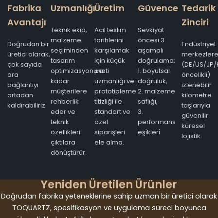
Fabrika
Uzmanlığı
Üretim
Güvence
Tedarik
Avantajı
Zinciri
Teknik ekip,
Acil teslim
Sevkiyat
malzeme
tarihlerini
öncesi 3
Doğrudan bir
Endüstriyel
seçiminden
karşılamak
aşamalı
üretici olarak,
merkezler
tasarım
için küçük
doğrulama:
çok sayıda
(DE/US/JP/
optimizasyonuna
parti
1. boyutsal
ara
öncelikli)
kadar
uzmanlığı ve
doğruluk,
bağlantıyı
izlenebilir
müşterilere
prototipleme
2. malzeme
ortadan
kilometre
rehberlik
titizliği ile
saflığı,
kaldırabiliriz.
taşlarıyla
eder ve
standart ve
3.
güvenilir
teknik
özel
performans
küresel
özellikleri
siparişleri
eşi̇kleri̇
lojistik.
çıktılara
ele alma.
dönüştürür.
Yeniden Üretilen Ürünler
Doğrudan fabrika yeteneklerine sahip uzman bir üretici olarak
TOQUARTZ, spesifikasyon ve uygulama süreci boyunca