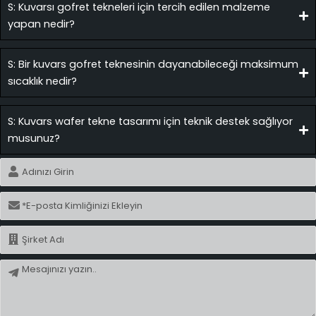
S: Kuvarsı gofret tekneleri için tercih edilen malzeme
yapan nedir?
S: Bir kuvars gofret teknesinin dayanabileceği maksimum
sıcaklık nedir?
S: Kuvars wafer tekne tasarımı için teknik destek sağlıyor
musunuz?
İsim
E-
posta
İsim
Mesaj