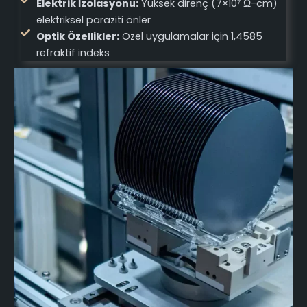
Elektrik İzolasyonu:
Yüksek direnç (7×10⁷ Ω-cm)
elektriksel paraziti önler
Optik Özellikler:
Özel uygulamalar için 1,4585
refraktif indeks