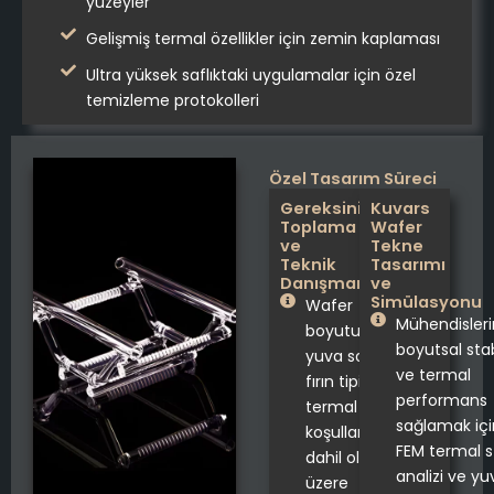
yüzeyler
Gelişmiş termal özellikler için zemin kaplaması
Ultra yüksek saflıktaki uygulamalar için özel
temizleme protokolleri
Özel Tasarım Süreci
Gereksinim
Kuvars
Toplama
Wafer
ve
Tekne
Teknik
Tasarımı
Danışmanlık
ve
Simülasyonu
Wafer
Mühendisleri
boyutu,
boyutsal stab
yuva sayısı,
ve termal
fırın tipi ve
performans
termal
sağlamak içi
koşullar
FEM termal s
dahil olmak
analizi ve yu
üzere