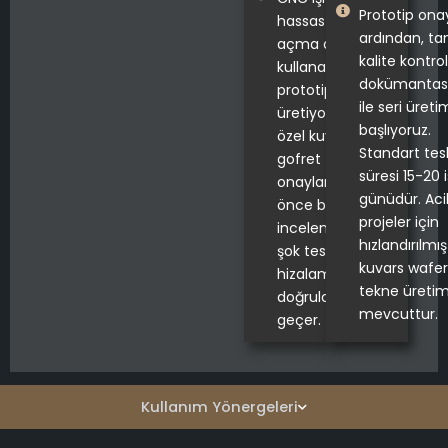
Prototip ona
hassas kanal
ardından, t
açma araçları
kalite kontrol
kullanarak bir
dokümantas
prototip
ile seri üret
üretiyoruz. Her
başlıyoruz.
özel kuvars
Standart tes
gofret teknesi,
süresi 15-20 i
onaylanmadan
günüdür. Aci
önce boyutsal
projeler için
inceleme, termal
hızlandırılmış
şok testi ve yuva
kuvars wafer
hizalama
tekne üretim
doğrulamasından
mevcuttur.
geçer.
Kullanım Yönergeleri