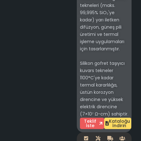
tekneleri (maks.
99,995% SiO₂'ye
kadar) yarı iletken
difüzyon, güneş pili
üretimi ve termal
işleme uygulamaları
için tasarlanmıştır.
Silikon gofret taşıyıcı
kuvars tekneler
1100°C'ye kadar
termal kararlılığa,
üstün korozyon
direncine ve yüksek
elektrik direncine
(7×10⁷ Ω-cm) sahiptir.
Teklif
Kataloğu
İste
İndirin