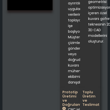
geometrisi
ayrıntılı
optimizasyo
uygulama
içeren özel
verilerini
kuvars gofre
toplayarak
teknesinin 2
işe
3D CAD
başlıyoruz.
modellerini
Müşteriler
oluşturur.
çizimleri
gönderebilir
veya
doğrudan
kuvars
mühendislik
ekibimize
danışabilir.
Prototip
Toplu
Üretimi
Üretim
ve
ve
Doğrulama
Teslimat
CNC işleme ve