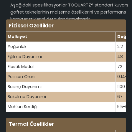
Aşağıdaki spesifikasyonlar TOQUARTZ® standart kuvars
gofret teknelerinin malzeme özelliklerini ve performans
karakteristiklerini detaylandırmaktadır.
Fiziksel Özellikler
Mülkiyet
Değer
Yoğunluk
2.2
Eğilme Dayanımı
48
Elastik Modül
72
Poisson Oranı
0.14-0.
Basınç Dayanımı
1100
Bükülme Dayanımı
67
Moh'un Sertliği
5.5-6.5
Termal Özellikler