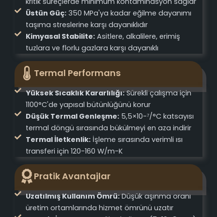
kritik süreçlerde minimum kontaminasyon sağlar
Üstün Güç:
350 MPa'ya kadar eğilme dayanımı
taşıma streslerine karşı dayanıklıdır
Kimyasal Stabilite:
Asitlere, alkalilere, erimiş
tuzlara ve florlu gazlara karşı dayanıklı
Termal Performans
Yüksek Sıcaklık Kararlılığı:
Sürekli çalışma için
1100°C'de yapısal bütünlüğünü korur
Düşük Termal Genleşme:
5,5×10-⁷/°C katsayısı
termal döngü sırasında bükülmeyi en aza indirir
Termal İletkenlik:
İşleme sırasında verimli ısı
transferi için 120-160 W/m-K
Pratik Avantajlar
Uzatılmış Kullanım Ömrü:
Düşük aşınma oranı
üretim ortamlarında hizmet ömrünü uzatır