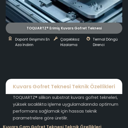
TOQUARTZ® Erimiş Kuvars Gofret Teknesi
Dopant Girişimini En
Çarpıklıksız
Termal Döngü
Aza İndirin
Hizalama
Direnci
Kuvars Gofret Teknesi Teknik Özellikleri
TOQUARTZ® silikon substrat kuvars gofret tekneleri,
yüksek sıcaklıkta işleme uygulamalarında optimum
performans sağlamak için hassas teknik
parametrelere göre üretilir.
Kuvars Cam Gofret Teknesi Teknik Özellikleri