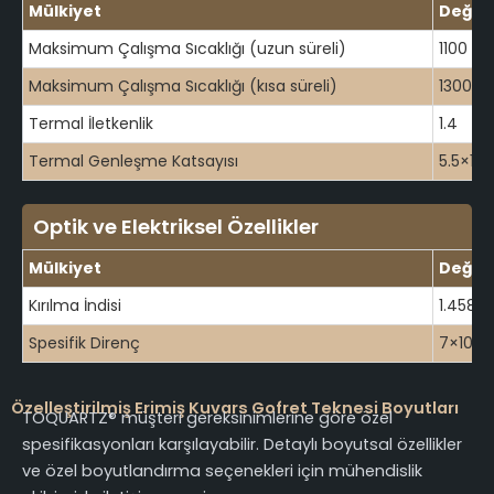
Mülkiyet
Değer
Maksimum Çalışma Sıcaklığı (uzun süreli)
1100
Maksimum Çalışma Sıcaklığı (kısa süreli)
1300
Termal İletkenlik
1.4
Termal Genleşme Katsayısı
5.5×10-
Optik ve Elektriksel Özellikler
Mülkiyet
Değer
Kırılma İndisi
1.4585
Spesifik Direnç
7×10⁷
Özelleştirilmiş Erimiş Kuvars Gofret Teknesi Boyutları
TOQUARTZ® müşteri gereksinimlerine göre özel
spesifikasyonları karşılayabilir. Detaylı boyutsal özellikler
ve özel boyutlandırma seçenekleri için mühendislik