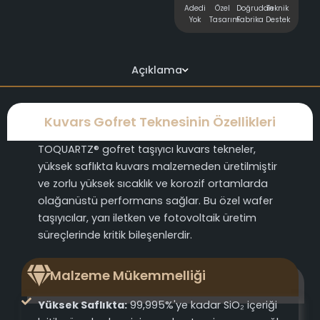
Adedi
Özel
Doğrudan
Teknik
Yok
Tasarım
Fabrika
Destek
Açıklama
Kuvars Gofret Teknesinin Özellikleri
TOQUARTZ® gofret taşıyıcı kuvars tekneler,
yüksek saflıkta kuvars malzemeden üretilmiştir
ve zorlu yüksek sıcaklık ve korozif ortamlarda
olağanüstü performans sağlar. Bu özel wafer
taşıyıcılar, yarı iletken ve fotovoltaik üretim
süreçlerinde kritik bileşenlerdir.
Malzeme Mükemmelliği
Yüksek Saflıkta:
99,995%'ye kadar SiO₂ içeriği