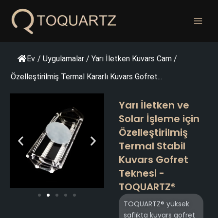
İçeriğe
geç
Ev
/
Uygulamalar
/
Yarı İletken Kuvars Cam
/
Özelleştirilmiş Termal Kararlı Kuvars Gofret...
Yarı İletken ve
Solar İşleme için
Özelleştirilmiş
Termal Stabil
Kuvars Gofret
Teknesi -
TOQUARTZ®
TOQUARTZ® yüksek
saflıkta kuvars gofret