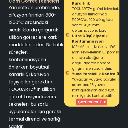
Cam Gofret Tekneleri
Kararlılık
Yarı iletken üretiminde,
TOQUARTZ® gofret tekneleri,
difüzyon fırınları 800-
difüzyon fırınlarında
1100°C'de 100 döngüden
1200°C arasındaki
sonra <0,15 mm
sıcaklıklarda çalışarak
deformasyonu korur.
Ultra Düşük İyonik
silikon gofretlere katkı
Kontaminasyon
maddeleri ekler. Bu kritik
ICP-MS testi, Na⁺, K⁺ ve Fe³⁺
süreçler,
iyon seviyelerinin 0,1 ppm'in
altında olduğunu
kontaminasyonu
doğrulayarak dopant
önlerken boyutsal
girişimini en aza indirir.
kararlılığı koruyan
Yuva Paralellik Kontrolü
Yuvadan yuvaya paralellik
taşıyıcılar gerektirir.
sapması, 25 yuvalı
TOQUARTZ®'ın silikon
konfigürasyonlarda 0,05
mm içinde kontrol edilir.
gofret taşıyıcı kuvars
Çözümümü Bul
tekneleri, bu zorlu
uygulamalar için gerekli
termal direnci ve saflığı
sağlar.