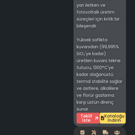
yarı iletken ve
fotovoltaik üretim
süreçleri için kritik bir
bileşendir.
Yüksek saflıkta
kuvarsdan (99,995%
SiO₂'ye kadar)
üretilen kuvars tekne
tutucu, 1300°C'ye
kadar olağanüstü
termal stabilite sağlar
ve asitlere, alkalilere
ve florür gazlarına
karşı üstün direnç
sunar.
Teklif
Kataloğu
İste
İndirin