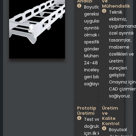
Analizi
ve
Mühendislik
Boyutlar, sıcaklık
Teknik
gereksinimleri ve
ekibimiz,
uygulama
uygulamanı
ayrıntıları dahil
özel ayrıntılı
olmak üzere
tasarımlar,
spesifikasyonlarınızı
malzeme
gönderin.
özellikleri ve
Mühendislerimiz
üretim
24-48 saat içinde
süreçleri
inceleyecek ve ilk
geliştirir.
geri bildirimi
Onayınız için
sağlayacaktır.
CAD çizimler
sağlıyoruz.
Prototip
Üretim
Üretimi
ve
Kalite
Test ve
Kontrol
doğrulama
Boyutsal
için ilk kuvars