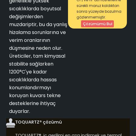
genellikle yüksek
sürekli maruz kaldıktan
sıcaklıklarda boyutsal
sonra yüzeyde bozulma
değişimlerden
gözlenmemiştir.
muzdariptir, bu da yanlış
Çözümümü Bul
hizalama sorunlarına ve
verim oranlarının
düşmesine neden olur.
Üreticiler, tam kimyasal
stabilite sağlarken
1200°C'ye kadar
sıcaklıklarda hassas
konumlandırmayı
koruyan kuvars tekne
desteklerine ihtiyaç
duyarlar.
TOQUARTZ® çözümü
TOQUARTZ®, iç gerilimi en aza indirmek ve termal