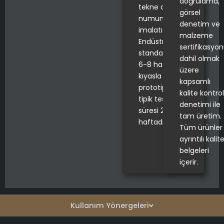
doğrulama,
tekne destek
görsel
numunelerinin
denetim ve
imalatı.
malzeme
Endüstri
sertifikasyo
standardı olan
dahil olmak
6-8 haftaya
üzere
kıyasla özel
kapsamlı
prototipler için
kalite kontrol
tipik teslim
denetimi ile
süresi 2-3
tam üretim.
haftadır.
Tüm ürünler
ayrıntılı kalit
belgeleri
içerir.
Kullanım Yönergeleri