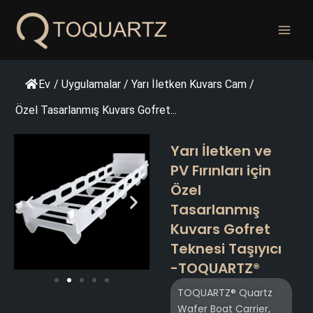
İçeriğe
geç
Ev
/
Uygulamalar
/
Yarı İletken Kuvars Cam
/
Özel Tasarlanmış Kuvars Gofret...
Yarı İletken ve
PV Fırınları için
Özel
Tasarlanmış
Kuvars Gofret
Teknesi Taşıyıcı
-TOQUARTZ®
TOQUARTZ® Quartz
Wafer Boat Carrier,