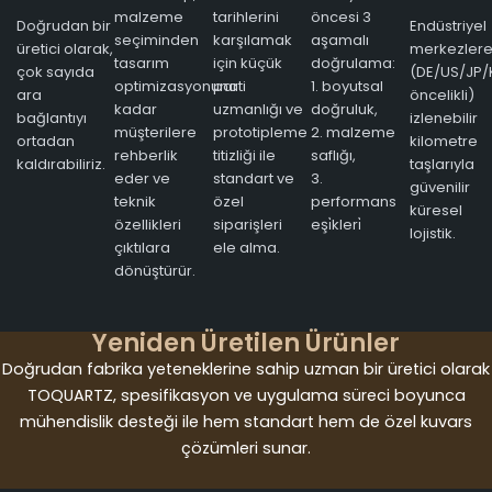
malzeme
tarihlerini
öncesi 3
Doğrudan bir
Endüstriyel
seçiminden
karşılamak
aşamalı
üretici olarak,
merkezler
tasarım
için küçük
doğrulama:
çok sayıda
(DE/US/JP/
optimizasyonuna
parti
1. boyutsal
ara
öncelikli)
kadar
uzmanlığı ve
doğruluk,
bağlantıyı
izlenebilir
müşterilere
prototipleme
2. malzeme
ortadan
kilometre
rehberlik
titizliği ile
saflığı,
kaldırabiliriz.
taşlarıyla
eder ve
standart ve
3.
güvenilir
teknik
özel
performans
küresel
özellikleri
siparişleri
eşi̇kleri̇
lojistik.
çıktılara
ele alma.
dönüştürür.
Yeniden Üretilen Ürünler
Doğrudan fabrika yeteneklerine sahip uzman bir üretici olarak
TOQUARTZ, spesifikasyon ve uygulama süreci boyunca
mühendislik desteği ile hem standart hem de özel kuvars
çözümleri sunar.