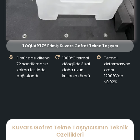
TOQUARTZ® Erimiş Kuvars Gofret Tekne Taşıyıcı
Florür gazı direnci
1000°C termal
Termal
72 saatlik maruz
döngüde 3 kat
deformasyon
kalma testinde
daha uzun
oranı
doğrulandı
kullanım ömrü
1200°C'de
<0,02%
Kuvars Gofret Tekne Taşıyıcısının Teknik
Özellikleri