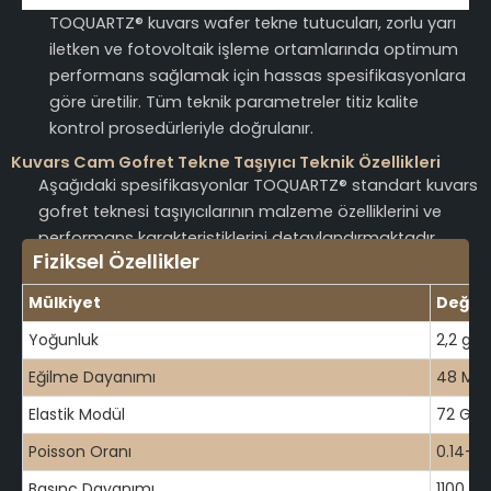
TOQUARTZ® kuvars wafer tekne tutucuları, zorlu yarı
iletken ve fotovoltaik işleme ortamlarında optimum
performans sağlamak için hassas spesifikasyonlara
göre üretilir. Tüm teknik parametreler titiz kalite
kontrol prosedürleriyle doğrulanır.
Kuvars Cam Gofret Tekne Taşıyıcı Teknik Özellikleri
Aşağıdaki spesifikasyonlar TOQUARTZ® standart kuvars
gofret teknesi taşıyıcılarının malzeme özelliklerini ve
performans karakteristiklerini detaylandırmaktadır.
Fiziksel Özellikler
Mülkiyet
Değer
Yoğunluk
2,2 g/
Eğilme Dayanımı
48 MP
Elastik Modül
72 GPa
Poisson Oranı
0.14-0.
Basınç Dayanımı
1100 M