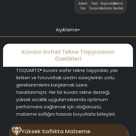
Adedi
Özel
Doğrudan
Teknik
Yok
Tasarım
Fabrika
Destek
Açıklama
Kuvars Gofret Tekne Taşıyıcısının
Özellikleri
TOQUARTZ® kuvars wafer tekne taşıyıcıları, yarı
iletken ve fotovoltaik üretim süreçlerinin zorlu
gereksinimlerini karşılamak üzere
tasarlanmıştır. Her bir kuvars tekne desteği,
yüksek sıcaklık uygulamalarında optimum
performans sağlamak için olağanüstü
malzeme saflığını hassas boyutlarla birleştirir.
Yüksek Saflıkta Malzeme