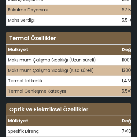
Bükülme Dayanımı
67 MP
Mohs Sertliği
5.5-6.5
Termal Özellikler
Mülkiyet
Değer
Maksimum Çalışma Sıcaklığı (Uzun süreli)
1100°C
Maksimum Çalışma Sıcaklığı (Kısa süreli)
1300°C
Termal İletkenlik
1,4 W/
Termal Genleşme Katsayısı
5.5×10
Optik ve Elektriksel Özellikler
Mülkiyet
Değer
Spesifik Direnç
7×10⁷ 