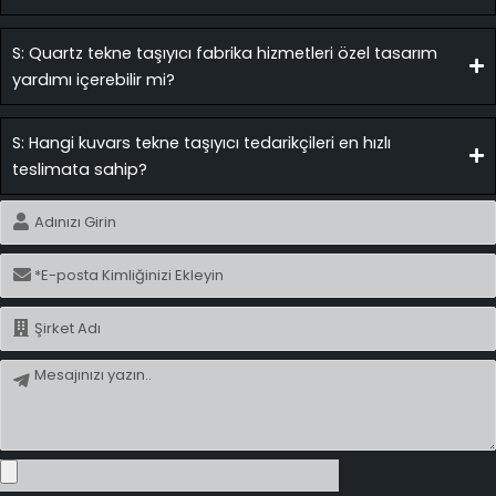
S: Quartz tekne taşıyıcı fabrika hizmetleri özel tasarım
yardımı içerebilir mi?
S: Hangi kuvars tekne taşıyıcı tedarikçileri en hızlı
teslimata sahip?
İsim
E-
posta
İsim
Mesaj