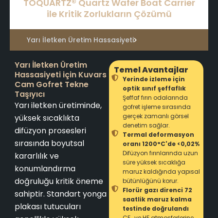
TOQUARTZ® Quartz Wafer Boat Carrier
ile Kritik Zorlukların Çözümü
Yarı İletken Üretim Hassasiyeti
Yarı İletken Üretim
Temel Avantajlar
Hassasiyeti için Kuvars
Yerinde izleme için
Cam Gofret Tekne
optik sınıf şeffaflık
Taşıyıcı
Şeffaf fırın odalarında
Yarı iletken üretiminde,
gofret işleme sırasında
gerçek zamanlı görsel
yüksek sıcaklıkta
denetim sağlar.
difüzyon prosesleri
Termal deformasyon
sırasında boyutsal
oranı 1200°C'de <0,02%
Difüzyon fırınlarında uzun
kararlılık ve
süre yüksek sıcaklığa
konumlandırma
maruz kaldığında yapısal
doğruluğu kritik öneme
bütünlüğünü korur.
Florür gazı direnci 72
sahiptir. Standart yonga
saatlik maruz kalma
plakası tutucuları
testinde doğrulandı
CF₄ ve HF atmosferlerine