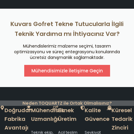
Kuvars Gofret Tekne Tutucularla İlgili
Teknik Yardıma mı İhtiyacınız Var?
Mühendislerimiz malzeme seçimi, tasarım
optimizasyonu ve süreç entegrasyonu konularında
ücretsiz danışmanlık sağlamaktadır.
Mühendisimizle İletişime Geçin
Neden TOQUARTZ ile Ortak Olmalısınız?
Doğrudan
Mühendislik
Esnek
Kalite
Küresel
Fabrika
Uzmanlığı
Üretim
Güvence
Tedarik
Avantajı
Zinciri
Teknik ekip,
Acil teslim
Sevkiyat