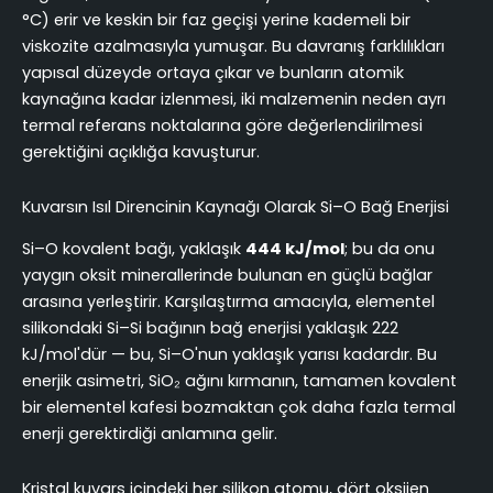
°C) erir ve keskin bir faz geçişi yerine kademeli bir
viskozite azalmasıyla yumuşar. Bu davranış farklılıkları
yapısal düzeyde ortaya çıkar ve bunların atomik
kaynağına kadar izlenmesi, iki malzemenin neden ayrı
termal referans noktalarına göre değerlendirilmesi
gerektiğini açıklığa kavuşturur.
Kuvarsın Isıl Direncinin Kaynağı Olarak Si–O Bağ Enerjisi
Si–O kovalent bağı, yaklaşık
444 kJ/mol
; bu da onu
yaygın oksit minerallerinde bulunan en güçlü bağlar
arasına yerleştirir. Karşılaştırma amacıyla, elementel
silikondaki Si–Si bağının bağ enerjisi yaklaşık 222
kJ/mol'dür — bu, Si–O'nun yaklaşık yarısı kadardır. Bu
enerjik asimetri, SiO₂ ağını kırmanın, tamamen kovalent
bir elementel kafesi bozmaktan çok daha fazla termal
enerji gerektirdiği anlamına gelir.
Kristal kuvars içindeki her silikon atomu, dört oksijen