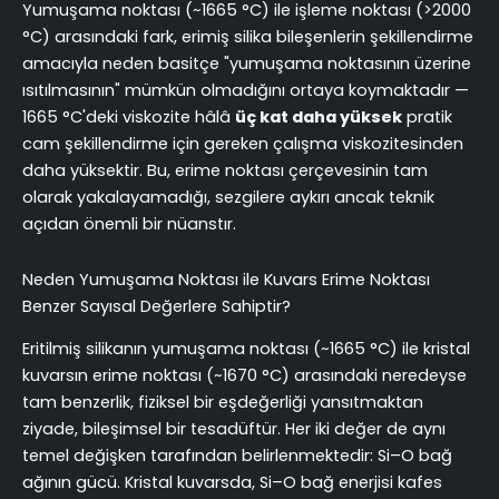
Yumuşama noktası (~1665 °C) ile işleme noktası (>2000
°C) arasındaki fark, erimiş silika bileşenlerin şekillendirme
amacıyla neden basitçe "yumuşama noktasının üzerine
ısıtılmasının" mümkün olmadığını ortaya koymaktadır —
1665 °C'deki viskozite hâlâ
üç kat daha yüksek
pratik
cam şekillendirme için gereken çalışma viskozitesinden
daha yüksektir. Bu, erime noktası çerçevesinin tam
olarak yakalayamadığı, sezgilere aykırı ancak teknik
açıdan önemli bir nüanstır.
Neden Yumuşama Noktası ile Kuvars Erime Noktası
Benzer Sayısal Değerlere Sahiptir?
Eritilmiş silikanın yumuşama noktası (~1665 °C) ile kristal
kuvarsın erime noktası (~1670 °C) arasındaki neredeyse
tam benzerlik, fiziksel bir eşdeğerliği yansıtmaktan
ziyade, bileşimsel bir tesadüftür. Her iki değer de aynı
temel değişken tarafından belirlenmektedir: Si–O bağ
ağının gücü. Kristal kuvarsda, Si–O bağ enerjisi kafes