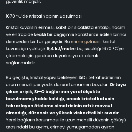
güvenlik marjıdır.
1670 °C'de Kristal Yapının Bozulması
Kristal kuvarsın erimesi, sabit bir sıcaklıkta entalpi, hacim
ve entropide kesikli bir değişimle karakterize edilen birinci
1
dereceden bir faz geçişidir. Bu
erime gizli ısısı
kristal
kuvars için yaklaşık
9,4 kJ/mol
ve bu, sıcaklığı 1670 °C'ye
çıkarmak için gereken duyarlı ısıya ek olarak
sağlanmalıdır.
Bu geçişte, kristal yapıyı belirleyen SiO₄ tetrahedrlerinin
uzun menzilli periyodik düzeni tamamen bozulur.
Ortaya
çıkan eriyik, Si–O bağlarının yerel ölçekte
bozulmamış halde kaldığı, ancak kristal kafesin
tekrarlayan öteleme simetrisinin artık mevcut
olmadığı, düzensiz ve yüksek viskoziteli bir sıvıdır.
Yerel bağların korunması ile uzun menzilli düzenin çöküşü
arasındaki bu ayrım, erimeyi yumuşamadan ayıran