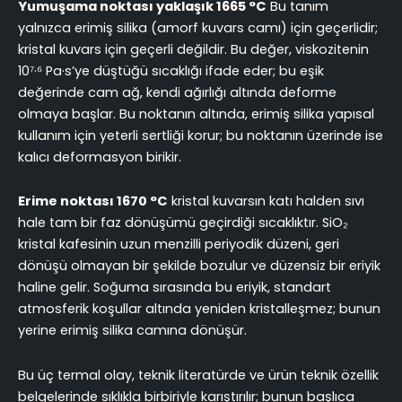
Yumuşama noktası yaklaşık 1665 °C
Bu tanım
yalnızca erimiş silika (amorf kuvars camı) için geçerlidir;
kristal kuvars için geçerli değildir. Bu değer, viskozitenin
10⁷·⁶ Pa·s’ye düştüğü sıcaklığı ifade eder; bu eşik
değerinde cam ağ, kendi ağırlığı altında deforme
olmaya başlar. Bu noktanın altında, erimiş silika yapısal
kullanım için yeterli sertliği korur; bu noktanın üzerinde ise
kalıcı deformasyon birikir.
Erime noktası 1670 °C
kristal kuvarsın katı halden sıvı
hale tam bir faz dönüşümü geçirdiği sıcaklıktır. SiO₂
kristal kafesinin uzun menzilli periyodik düzeni, geri
dönüşü olmayan bir şekilde bozulur ve düzensiz bir eriyik
haline gelir. Soğuma sırasında bu eriyik, standart
atmosferik koşullar altında yeniden kristalleşmez; bunun
yerine erimiş silika camına dönüşür.
Bu üç termal olay, teknik literatürde ve ürün teknik özellik
belgelerinde sıklıkla birbiriyle karıştırılır; bunun başlıca