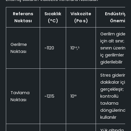
Referans
Sıcaklık
Viskozite
Endüstriyel
Noktası
(°C)
(Pa·s)
Önemi
Gerilim gider
için alt sınır; bu
Gerilme
~1120
10¹⁴,⁵
sınırın üzerinde
Noktası
iç gerilimler
giderilebilir
Stres giderimi
dakikalar içind
gerçekleşir;
Tavlama
~1215
10¹³
kontrollü
Noktası
tavlama
döngülerinde
kullanılır
Yük altında