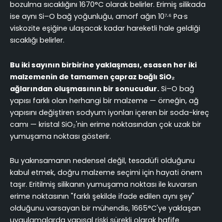
bozulma sıcaklığını 1670°C olarak belirler. Erimiş silikada
ise aynı Si–O bağ yoğunluğu, amorf ağın 10⁷·⁶ Pa·s
viskozite eşiğine ulaşacak kadar hareketli hale geldiği
sıcaklığı belirler.
Bu iki sayının birbirine yaklaşması, esasen her iki
malzemenin de tamamen çapraz bağlı SiO₂
ağlarından oluşmasının bir sonucudur.
Si–O bağ
yapısı farklı olan herhangi bir malzeme — örneğin, ağ
yapısını değiştiren sodyum iyonları içeren bir soda-kireç
camı — kristal SiO₂'nin erime noktasından çok uzak bir
yumuşama noktası gösterir.
Bu yakınsamanın nedensel değil, tesadüfi olduğunu
kabul etmek, doğru malzeme seçimi için hayati önem
taşır. Eritilmiş silikanın yumuşama noktası ile kuvarsın
erime noktasının "farklı şekilde ifade edilen aynı şey"
olduğunu varsayan bir mühendis, 1665°C'ye yaklaşan
uygulamalarda yapısal riski sürekli olarak hafife