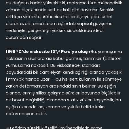
bu değer o kadar yüksektir ki, malzeme tüm mühendislik
zaman ölçeklerinde sert bir katı gibi davranır. Sıcaklık
arttıkça viskozite, Arrhenius tipi bir ilişkiye göre üstel
olarak azalır; ancak cam ağındaki yapısal gevşeme
nedeniyle, gerçek eğri yüksek sıcaklıklarda ideal
durumdan sapar.
1665 °C'de viskozite 10⁷,⁶ Pa·s'ye ulaşır
Bu, yumuşama
noktasının uluslararası kabul görmüş tanımıdır (Littleton
yumuşama noktası). Bu viskozitede, standart
boyutlardaki bir cam elyaf, kendi ağırlığı altında yaklaşık
1 mm/dk hızında uzar — bu hız, sert kullanım ile sünmeye
yatkın deformasyon arasındaki sınırı belirler. Bu eşiğin
altında, erimiş silika, çalışma süreleri boyunca ölçülebilir
bir boyut değişikliği olmadan statik yükleri taşıyabilir; bu
eşiğin üzerinde ise, zaman ve yük ile birlikte kalıcı
deformasyon birikir.
Bu eğrinin süreklilik özelliği, mühendislerin erime