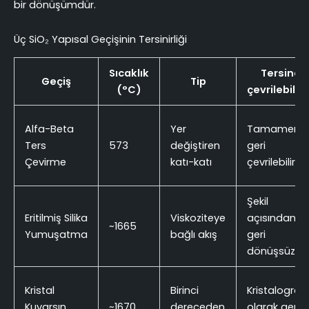
bir dönüşümdür.
Üç SiO₂ Yapısal Geçişinin Tersinirliği
Sıcaklık
Tersine
Geçiş
Tip
(°C)
çevrilebilirl
Alfa-Beta
Yer
Tamamen
Ters
573
değiştiren
geri
Çevirme
katı-katı
çevrilebilir
Şekil
Eritilmiş Silika
Viskoziteye
açısından
~1665
Yumuşatma
bağlı akış
geri
dönüşsüz
Kristal
Birinci
Kristalografi
Kuvarsın
~1670
dereceden
olarak geri