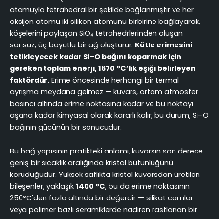
atomuyla tetrahedral bir şekilde bağlanmıştır ve her
oksijen atomu iki silikon atomunu birbirine bağlayarak,
köşelerini paylaşan SiO₄ tetrahedrlerinden oluşan
sonsuz, üç boyutlu bir ağ oluşturur.
Kütle erimesini
tetikleyecek kadar Si–O bağını koparmak için
gereken toplam enerji, 1670 °C’lik eşiği belirleyen
faktördür.
Erime öncesinde herhangi bir termal
ayrışma meydana gelmez — kuvars, ortam atmosfer
basıncı altında erime noktasına kadar ve bu noktayı
aşana kadar kimyasal olarak kararlı kalır; bu durum, Si–O
bağının gücünün bir sonucudur.
Bu bağ yapısının pratikteki anlamı, kuvarsın son derece
geniş bir sıcaklık aralığında kristal bütünlüğünü
koruduğudur. Yüksek saflıkta kristal kuvarsdan üretilen
bileşenler, yaklaşık
1400 °C
, bu da erime noktasının
250°C'den fazla altında bir değerdir — silikat camlar
veya polimer bazlı seramiklerde nadiren rastlanan bir