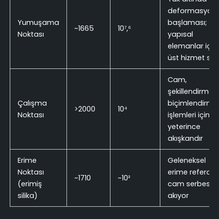
deformasyon
Yumuşama
başlaması;
~1665
10⁷,⁶
Noktası
yapısal
elemanlar için
üst hizmet sınır
Cam,
şekillendirme 
Çalışma
biçimlendirme
>2000
10⁴
Noktası
işlemleri için
yeterince
akışkandır
Erime
Geleneksel
Noktası
erime referansı
~1710
~10²
(erimiş
cam serbestç
silika)
akıyor