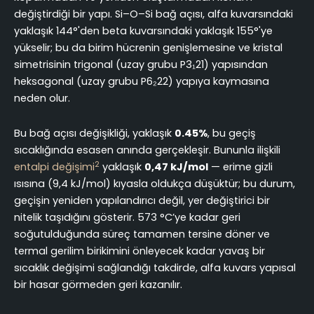
değiştirdiği bir yapı. Si–O–Si bağ açısı, alfa kuvarsındaki
yaklaşık 144°'den beta kuvarsındaki yaklaşık 155°'ye
yükselir; bu da birim hücrenin genişlemesine ve kristal
simetrisinin trigonal (uzay grubu P3₁21) yapısından
heksagonal (uzay grubu P6₂22) yapıya kaymasına
neden olur.
Bu bağ açısı değişikliği, yaklaşık
0.45%
, bu geçiş
sıcaklığında esasen anında gerçekleşir. Bununla ilişkili
2
entalpi değişimi
yaklaşık
0,47 kJ/mol
— erime gizli
ısısına (9,4 kJ/mol) kıyasla oldukça düşüktür; bu durum,
geçişin yeniden yapılandırıcı değil, yer değiştirici bir
nitelik taşıdığını gösterir. 573 °C’ye kadar geri
soğutulduğunda süreç tamamen tersine döner ve
termal gerilim birikimini önleyecek kadar yavaş bir
sıcaklık değişimi sağlandığı takdirde, alfa kuvars yapısal
bir hasar görmeden geri kazanılır.