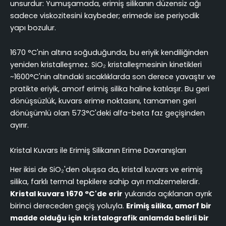
unsurdur: Yumuşamada, erimiş silikanın düzensiz ağı
sadece viskozitesini kaybeder; erimede ise periyodik
yapı bozulur.
1670 °C'nin altına soğuduğunda, bu eriyik kendiliğinden
yeniden kristalleşmez. SiO₂ kristalleşmesinin kinetikleri
~1600°C'nin altındaki sıcaklıklarda son derece yavaştır ve
pratikte eriyik, amorf erimiş silika haline katılaşır. Bu geri
dönüşsüzlük, kuvars erime noktasını, tamamen geri
dönüşümlü olan 573°C'deki alfa-beta faz geçişinden
ayırır.
Kristal Kuvars ile Erimiş Silikanın Erime Davranışları
Her ikisi de SiO₂'den oluşsa da, kristal kuvars ve erimiş
silika, farklı termal tepkilere sahip ayrı malzemelerdir.
Kristal kuvars 1670 °C'de erir
yukarıda açıklanan ayrık
birinci dereceden geçiş yoluyla.
Erimiş silika, amorf bir
madde olduğu için kristalografik anlamda belirli bir