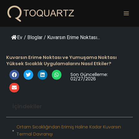
İçeriğe
geç
Ev
/
Bloglar
/
Kuvarsın Erime Noktası...
Kuvarsın Erime Noktası ve Yumuşama Noktası
Yüksek Sıcaklık Uygulamalarını Nasıl Etkiler?
Son Güncelleme:
02/27/2026
İçindekiler
Ortam Sıcaklığından Erimiş Haline Kadar Kuvarsın
Termal Davranışı