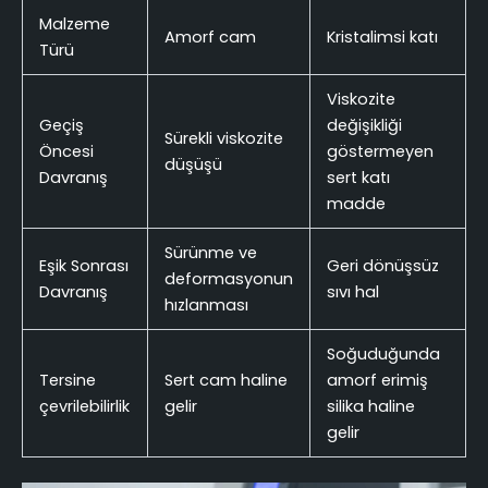
Malzeme
Amorf cam
Kristalimsi katı
Türü
Viskozite
Geçiş
değişikliği
Sürekli viskozite
Öncesi
göstermeyen
düşüşü
Davranış
sert katı
madde
Sürünme ve
Eşik Sonrası
Geri dönüşsüz
deformasyonun
Davranış
sıvı hal
hızlanması
Soğuduğunda
Tersine
Sert cam haline
amorf erimiş
çevrilebilirlik
gelir
silika haline
gelir