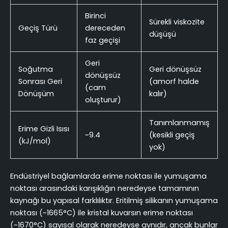
Birinci
Sürekli viskozite
Geçiş Türü
dereceden
düşüşü
faz geçişi
Geri
Soğutma
Geri dönüşsüz
dönüşsüz
Sonrası Geri
(amorf halde
(cam
Dönüşüm
kalır)
oluşturur)
Tanımlanmamış
Erime Gizli Isısı
~9.4
(kesikli geçiş
(kJ/mol)
yok)
Endüstriyel bağlamlarda erime noktası ile yumuşama
noktası arasındaki karışıklığın neredeyse tamamının
kaynağı bu yapısal farklılıktır. Eritilmiş silikanın yumuşama
noktası (~1665°C) ile kristal kuvarsın erime noktası
(~1670°C) sayısal olarak neredeyse aynıdır, ancak bunlar