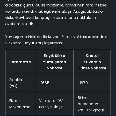
alacaktır; çünkü bu iki malzeme, tamamen farklı fiziksel
yollardan kendi kritik eşiklerine ulaşır. Aşağıdaki tablo,
viskozite-boyut karşılaştırmasının ana noktalarını
özetlemektedir.
Yumuşama Noktası ile Kuvars Erime Noktası Arasındaki
Viskozite-Boyut Karşılaştırması
Eriyik Silika
Kristal
Parametre
Yumuşama
Kuvarsın
Noktası
Erime Noktası
Sıcaklık
~1665
~1670
(°C)
Birinci
Fiziksel
Viskozite 10⁷,⁶
dereceden
Mekanizma
Pa·s'ye ulaşır
katı-sıvı geçişi