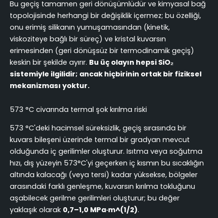
Bu geçiş tamamen geri dönüşümlüdür ve kimyasal bağ
topolojisinde herhangi bir değişiklik içermez; bu özelliği,
onu erimiş silikanın yumuşamasından (kinetik,
viskoziteye bağlı bir süreç) ve kristal kuvarsın
erimesinden (geri dönüşsüz bir termodinamik geçiş)
keskin bir şekilde ayırır.
Bu üç olayın hepsi SiO₂
sistemiyle ilgilidir; ancak hiçbirinin ortak bir fiziksel
mekanizması yoktur.
573 °C civarında termal şok kırılma riski
573 °C'deki hacimsel süreksizlik, geçiş sırasında bir
kuvars bileşeni üzerinde termal bir gradyan mevcut
olduğunda iç gerilimler oluşturur. Isıtma veya soğutma
hızı, dış yüzeyin 573°C'yi geçerken iç kısmın bu sıcaklığın
altında kalacağı (veya tersi) kadar yüksekse, bölgeler
arasındaki farklı genleşme, kuvarsın kırılma tokluğunu
aşabilecek gerilme gerilimleri oluşturur; bu değer
yaklaşık olarak
0,7–1,0 MPa·m^(1/2)
.