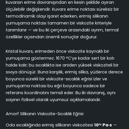
kuvarsın erime davranışından en kesin şekilde ayıran
ölçülebilir değişkendir. Kuvars erime noktası süreksiz bir
termodinamik olayı işaret ederken, erimiş silikanın
yumuşama noktası tamamen bir viskozite kriteriyle
tanımlanır — ve bu iki çerçeve arasındaki ayrım, termal
özellikler açısından önemli sonuçlar doğurur.
Kristal kuvars, erimeden önce viskozite kaynaklı bir
yumuşama göstermez. 1670 °C’ye kadar sert bir katı
halde kalır; bu sıcaklıkta ise aniden yüksek viskoziteli bir
sıvıya dönüşür. Buna karşılık, erimiş silika, yüzlerce derece
boyunca sürekli bir viskozite-sıcaklık eğrisi izler ve
yumuşama noktası bu eğri boyunca sadece bir
referans koordinatını temsil eder. Bu iki davranış, aynı
sayının fiziksel olarak uyumsuz açıklamalarıdır.
Amorf Silikanın Viskozite-Sıcaklık Eğrisi
Oda sıcaklığında erimiş silikanın viskozitesi
10¹⁸ Pa·s
—