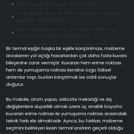
Atom Düzeyinde Kuvarsın Erime Noktası
Erimiş silika ile kuvarsın erime noktalarının viskozite
açısından karşılaştırılması
Yapısal Geçiş Boyutunda Yumuşama Noktası ile
Kuvars Erime Noktası Karşılaştırması
Kuvarsın Erime Noktası ile Yumuşama Noktası
Bir termal eşiğin başka bir eşikle karıştırılması, malzeme
Arasındaki Saflık ve Basınç Kaymaları
arızalarının yol açtığı hasarlardan çok daha fazla kuvars
Yarıiletken Üretiminde Kuvars Pota'ların Termal
bileşenine zarar vermiştir. Kuvarsın hem erime noktası
Performansı
hem de yumuşama noktası kendine özgü fiziksel
Laboratuvar cam malzemelerinde bir güvenlik sınırı
anlamlar taşır; bunları karıştırmak ise ciddi sonuçlar
olarak kuvarsın erime noktası
doğurur.
Endüstriyel Uygulamalarda Kuvarsın Sıcaklık
Bu makale, atom yapısı, viskozite mekaniği ve dış
Aralıkları
değişkenlere duyarlılık olmak üzere üç analitik boyutta
Sonuç
kuvarsın erime noktası ile yumuşama noktası arasındaki
SSS
teknik farkı ele almaktadır. Ayrıca, bu farkları, malzeme
seçimini belirleyen kesin termal sınırların geçerli olduğu