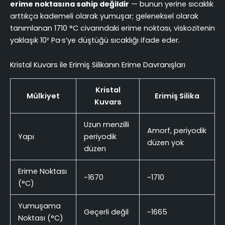
erime noktasına sahip değildir
— bunun yerine sıcaklık
arttıkça kademeli olarak yumuşar; geleneksel olarak
tanımlanan 1710 °C civarındaki erime noktası, viskozitenin
yaklaşık 10² Pa·s’ye düştüğü sıcaklığı ifade eder.
Kristal Kuvars ile Erimiş Silikanın Erime Davranışları
Kristal
Mülkiyet
Erimiş Silika
Kuvars
Uzun menzilli
Amorf, periyodik
Yapı
periyodik
düzen yok
düzen
Erime Noktası
~1670
~1710
(°C)
Yumuşama
Geçerli değil
~1665
Noktası (°C)