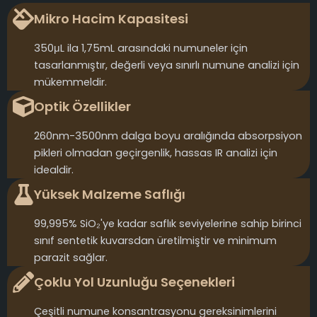
Mikro Hacim Kapasitesi
350μL ila 1,75mL arasındaki numuneler için
tasarlanmıştır, değerli veya sınırlı numune analizi için
mükemmeldir.
Optik Özellikler
260nm-3500nm dalga boyu aralığında absorpsiyon
pikleri olmadan geçirgenlik, hassas IR analizi için
idealdir.
Yüksek Malzeme Saflığı
99,995% SiO₂'ye kadar saflık seviyelerine sahip birinci
sınıf sentetik kuvarsdan üretilmiştir ve minimum
parazit sağlar.
Çoklu Yol Uzunluğu Seçenekleri
Çeşitli numune konsantrasyonu gereksinimlerini