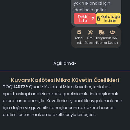
yakın IR analizi için
ideal hale getirir.
Teklif
Kataloğu
İste
İndirin
Adedi
Özel
Doğrudan
Teknik
Yok
Tasarım
Fabrika
Destek
Açıklama
Kuvars Kızılötesi Mikro Küvetin Özellikleri
TOQUARTZ® Quartz Kızılötesi Mikro Küvetler, kızılötesi
spektroskopi analizinin zorlu gereksinimlerini karşılamak
üzere tasarlanmıştır. Küvetlerimiz, analitik uygulamalarınız
için doğru ve güvenilir sonuçlar sunmak üzere hassas
üretimi üstün malzeme özellikleriyle birleştirir.