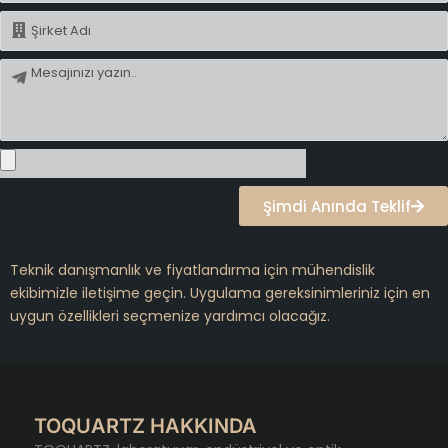
İsim
Mesaj
Şimdi Anında Teklif
Teknik danışmanlık ve fiyatlandırma için mühendislik
ekibimizle iletişime geçin. Uygulama gereksinimleriniz için en
uygun özellikleri seçmenize yardımcı olacağız.
TOQUARTZ HAKKINDA