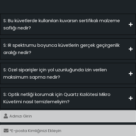
S: Bu küvetlerde kullanılan kuvarsın sertifikalı malzeme
saflığı nedir?
S: IR spektrumu boyunca küvetlerin gerçek geçirgenlik
aralığı nedir?
S: Özel siparişler için yol uzunluğunda izin verilen
maksimum sapma nedir?
S: Optik netliği korumak için Quartz Kızılötesi Mikro
Küvetimi nasıl temizlemeliyim?
İsim
E-
posta