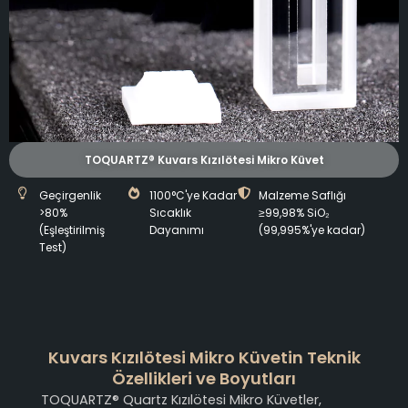
TOQUARTZ® Kuvars Kızılötesi Mikro Küvet
Geçirgenlik
1100°C'ye Kadar
Malzeme Saflığı
>80%
Sıcaklık
≥99,98% SiO₂
(Eşleştirilmiş
Dayanımı
(99,995%'ye kadar)
Test)
Kuvars Kızılötesi Mikro Küvetin Teknik
Özellikleri ve Boyutları
TOQUARTZ® Quartz Kızılötesi Mikro Küvetler,