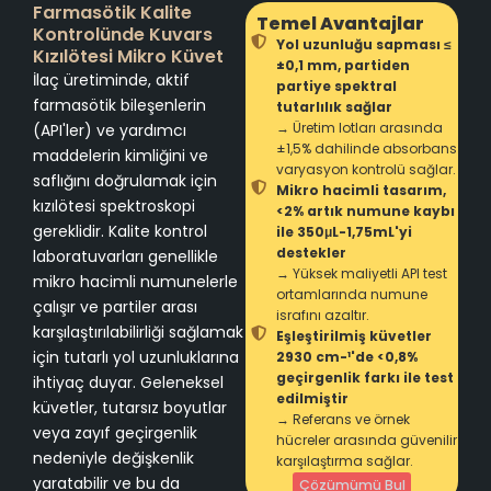
Farmasötik Kalite
Temel Avantajlar
Kontrolünde Kuvars
Yol uzunluğu sapması ≤
Kızılötesi Mikro Küvet
±0,1 mm, partiden
İlaç üretiminde, aktif
partiye spektral
farmasötik bileşenlerin
tutarlılık sağlar
→ Üretim lotları arasında
(API'ler) ve yardımcı
±1,5% dahilinde absorbans
maddelerin kimliğini ve
varyasyon kontrolü sağlar.
saflığını doğrulamak için
Mikro hacimli tasarım,
kızılötesi spektroskopi
<2% artık numune kaybı
gereklidir. Kalite kontrol
ile 350μL-1,75mL'yi
destekler
laboratuvarları genellikle
→ Yüksek maliyetli API test
mikro hacimli numunelerle
ortamlarında numune
çalışır ve partiler arası
israfını azaltır.
karşılaştırılabilirliği sağlamak
Eşleştirilmiş küvetler
için tutarlı yol uzunluklarına
2930 cm-¹'de <0,8%
geçirgenlik farkı ile test
ihtiyaç duyar. Geleneksel
edilmiştir
küvetler, tutarsız boyutlar
→ Referans ve örnek
veya zayıf geçirgenlik
hücreler arasında güvenilir
nedeniyle değişkenlik
karşılaştırma sağlar.
yaratabilir ve bu da
Çözümümü Bul