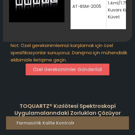
1.4ml/1.75ml
AT-BSM-2005
Kuvars Kızılö
Küvet
Not: Özel gereksinimlerinizi karşılamak için özel
spesifikasyonlar sunuyoruz. Danışma için mühendislik
ekibimizle iletişime geçin.
Özel Gereksinimler Gönderildi
TOQUARTZ® Kızılötesi Spektroskopi
Uygulamalarındaki Zorlukları Çözüyor
Farmasötik Kalite Kontrol