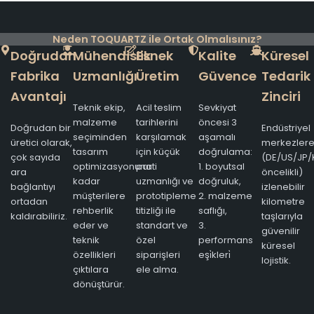
Neden TOQUARTZ ile Ortak Olmalısınız?
Doğrudan
Mühendislik
Esnek
Kalite
Küresel
Fabrika
Uzmanlığı
Üretim
Güvence
Tedarik
Avantajı
Zinciri
Teknik ekip,
Acil teslim
Sevkiyat
malzeme
tarihlerini
öncesi 3
Doğrudan bir
Endüstriyel
seçiminden
karşılamak
aşamalı
üretici olarak,
merkezler
tasarım
için küçük
doğrulama:
çok sayıda
(DE/US/JP/
optimizasyonuna
parti
1. boyutsal
ara
öncelikli)
kadar
uzmanlığı ve
doğruluk,
bağlantıyı
izlenebilir
müşterilere
prototipleme
2. malzeme
ortadan
kilometre
rehberlik
titizliği ile
saflığı,
kaldırabiliriz.
taşlarıyla
eder ve
standart ve
3.
güvenilir
teknik
özel
performans
küresel
özellikleri
siparişleri
eşi̇kleri̇
lojistik.
çıktılara
ele alma.
dönüştürür.