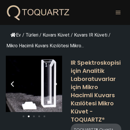
İçeriğe
geç
Ev
/
Türleri
/
Kuvars Küvet
/
Kuvars IR Küveti
/
Mikro Hacimli Kuvars Kızılötesi Mikro...
IR Spektroskopisi
için Analitik
Laboratuvarlar
için Mikro
Hacimli Kuvars
Kızılötesi Mikro
Küvet -
TOQUARTZ®
TOQUARTZ® Quartz