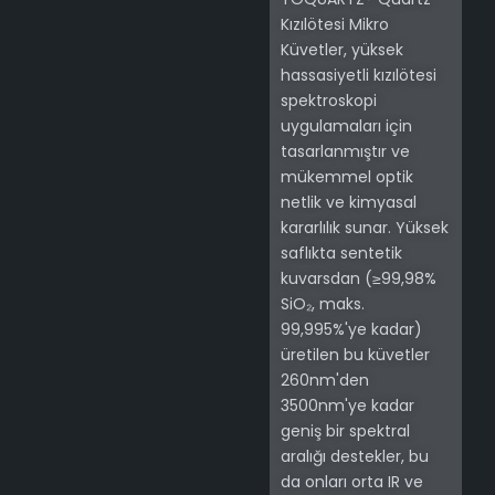
Kızılötesi Mikro
Küvetler, yüksek
hassasiyetli kızılötesi
spektroskopi
uygulamaları için
tasarlanmıştır ve
mükemmel optik
netlik ve kimyasal
kararlılık sunar. Yüksek
saflıkta sentetik
kuvarsdan (≥99,98%
SiO₂, maks.
99,995%'ye kadar)
üretilen bu küvetler
260nm'den
3500nm'ye kadar
geniş bir spektral
aralığı destekler, bu
da onları orta IR ve