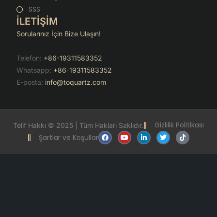
SSS
İLETİŞİM
Sorularınız İçin Bize Ulaşın!
Telefon:
+86-19311583352
Whatsapp:
+86-19311583352
E-posta:
info@toquartz.com
Gizlilik Politikası
Telif Hakkı © 2025 | Tüm Hakları Saklıdır.
F
Y
L
T
T
Şartlar ve Koşullar
a
o
i
w
i
c
u
n
i
k
e
t
k
t
t
b
u
e
t
o
o
b
d
e
k
o
e
i
r
k
n
-
i
n