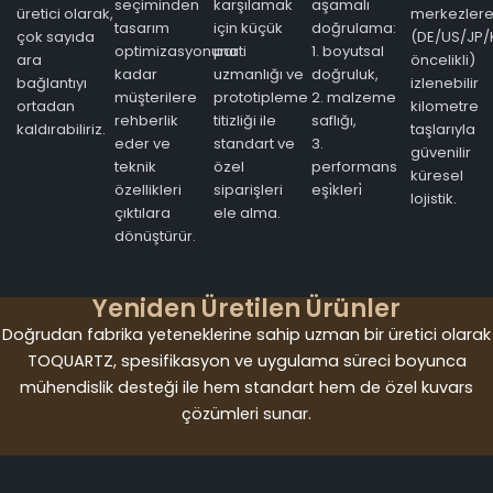
seçiminden
karşılamak
aşamalı
üretici olarak,
merkezler
tasarım
için küçük
doğrulama:
çok sayıda
(DE/US/JP/
optimizasyonuna
parti
1. boyutsal
ara
öncelikli)
kadar
uzmanlığı ve
doğruluk,
bağlantıyı
izlenebilir
müşterilere
prototipleme
2. malzeme
ortadan
kilometre
rehberlik
titizliği ile
saflığı,
kaldırabiliriz.
taşlarıyla
eder ve
standart ve
3.
güvenilir
teknik
özel
performans
küresel
özellikleri
siparişleri
eşi̇kleri̇
lojistik.
çıktılara
ele alma.
dönüştürür.
Yeniden Üretilen Ürünler
Doğrudan fabrika yeteneklerine sahip uzman bir üretici olarak
TOQUARTZ, spesifikasyon ve uygulama süreci boyunca
mühendislik desteği ile hem standart hem de özel kuvars
çözümleri sunar.