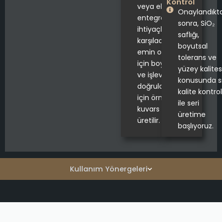
Kontrol
veya ekipman
Onaylandıkt
entegrasyonu
sonra, SiO₂
ihtiyaçlarınızı
saflığı,
karşıladığından
boyutsal
emin olmak
tolerans ve
için boyutsal
yüzey kalites
ve işlevsel
konusunda sı
doğrulama
kalite kontrol
için örnek bir
ile seri
kuvars beher
üretime
üretilir.
başlıyoruz.
Kullanım Yönergeleri