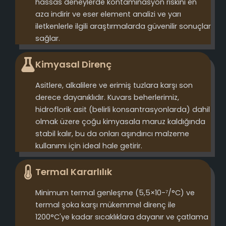
hassas deneylerde kontaminasyon riskini en
aza indirir ve eser element analizi ve yarı
iletkenlerle ilgili araştırmalarda güvenilir sonuçlar
sağlar.
Kimyasal Direnç
Asitlere, alkalilere ve erimiş tuzlara karşı son
derece dayanıklıdır. Kuvars beherlerimiz,
hidroflorik asit (belirli konsantrasyonlarda) dahil
olmak üzere çoğu kimyasala maruz kaldığında
stabil kalır, bu da onları aşındırıcı malzeme
kullanımı için ideal hale getirir.
Termal Kararlılık
Minimum termal genleşme (5,5×10-⁷/°C) ve
termal şoka karşı mükemmel direnç ile
1200°C'ye kadar sıcaklıklara dayanır ve çatlama