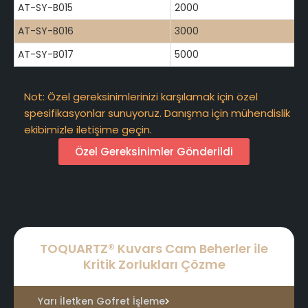
AT-SY-B015
2000
AT-SY-B016
3000
AT-SY-B017
5000
Not: Özel gereksinimlerinizi karşılamak için özel
spesifikasyonlar sunuyoruz. Danışma için mühendislik
ekibimizle iletişime geçin.
Özel Gereksinimler Gönderildi
TOQUARTZ® Kuvars Cam Beherler ile
Kritik Zorlukları Çözme
Yarı İletken Gofret İşleme