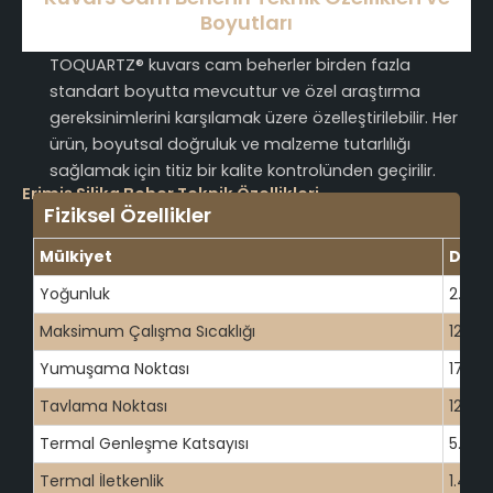
Boyutları
TOQUARTZ® kuvars cam beherler birden fazla
standart boyutta mevcuttur ve özel araştırma
gereksinimlerini karşılamak üzere özelleştirilebilir. Her
ürün, boyutsal doğruluk ve malzeme tutarlılığı
sağlamak için titiz bir kalite kontrolünden geçirilir.
Erimiş Silika Beher Teknik Özellikleri
Fiziksel Özellikler
Mülkiyet
Değe
Yoğunluk
2.2
Maksimum Çalışma Sıcaklığı
1200
Yumuşama Noktası
1730
Tavlama Noktası
1215
Termal Genleşme Katsayısı
5.5 × 
Termal İletkenlik
1.4