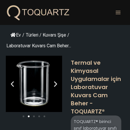
İçeriğe
geç
Ev
/
Türleri
/
Kuvars Şişe
/
Laboratuvar Kuvars Cam Beher...
Termal ve
Kimyasal
Uygulamalar için
Laboratuvar
Kuvars Cam
Beher -
TOQUARTZ®
TOQUARTZ® birinci
sınıf laboratuvar sınıfı