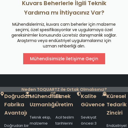
Kuvars Beherlerle İlgili Teknik
Yardıma mı İhtiyacınız Var?
Mühendislerimiz, kuvars cam beherler için malzeme
seçimi, özel spesifikasyonlar ve uygulamaya özel
gereksinimler konusunda ücretsiz danışmanlık sağlar.
Araştırma veya endüstriyel uygulamalarınız için
uzman rehberliği alın.
Mühendisimizle İletişime Geçin
Neden TOQUARTZ ile Ortak Olmalısınız?
Doğrudan
Mühendislik
Esnek
Kalite
Küresel
Fabrika
Uzmanlığı
Üretim
Güvence
Tedarik
Avantajı
Zinciri
Teknik ekip,
Acil teslim
Sevkiyat
malzeme
tarihlerini
öncesi 3
Doğrudan bir
Endüstriyel