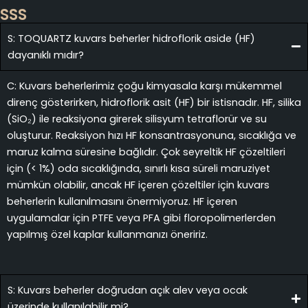
SSS
S: TOQUARTZ kuvars beherler hidroflorik aside (HF)
dayanıklı mıdır?
C: Kuvars beherlerimiz çoğu kimyasala karşı mükemmel
direnç gösterirken, hidroflorik asit (HF) bir istisnadır. HF, silika
(SiO₂) ile reaksiyona girerek silisyum tetraflorür ve su
oluşturur. Reaksiyon hızı HF konsantrasyonuna, sıcaklığa ve
maruz kalma süresine bağlıdır. Çok seyreltik HF çözeltileri
için (< 1%) oda sıcaklığında, sınırlı kısa süreli maruziyet
mümkün olabilir, ancak HF içeren çözeltiler için kuvars
beherlerin kullanılmasını önermiyoruz. HF içeren
uygulamalar için PTFE veya PFA gibi floropolimerlerden
yapılmış özel kaplar kullanmanızı öneririz.
S: Kuvars beherler doğrudan açık alev veya ocak
üzerinde kullanılabilir mi?