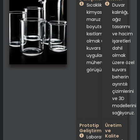
Sıcaklık aralığı,
Duvar
kimyasallara
kalınlığı,
maruz kalma ve
ağız
boyutsal
tasarımı
kısıtlamalar dahil
ve hacim
olmak üzere
işaretleri
kuvars cam beher
dahil
uygulamanızı
olmak
mühendislerimizle
üzere özel
görüşün.
kuvars
beherin
ayrıntılı
çizimlerini
ve 3D
modellerini
sağlıyoruz.
Prototip
Üretim
Geliştirme
ve
Kalite
Laboratuvar