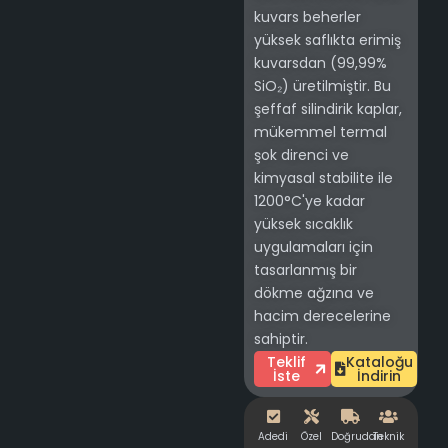
kuvars beherler
yüksek saflıkta erimiş
kuvarsdan (99,99%
SiO₂) üretilmiştir. Bu
şeffaf silindirik kaplar,
mükemmel termal
şok direnci ve
kimyasal stabilite ile
1200°C'ye kadar
yüksek sıcaklık
uygulamaları için
tasarlanmış bir
dökme ağzına ve
hacim derecelerine
sahiptir.
Teklif
Kataloğu
İste
İndirin
Adedi
Özel
Doğrudan
Teknik