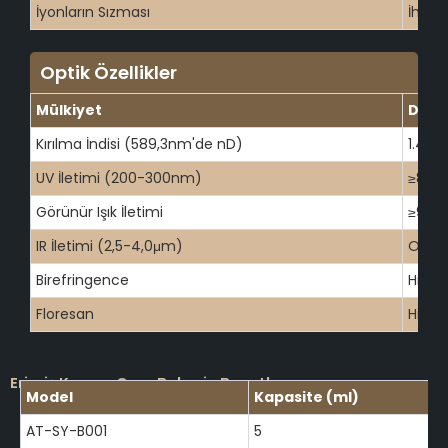
İyonların Sızması
İhmal 
Optik Özellikler
Mülkiyet
Değe
Kırılma İndisi (589,3nm'de nD)
1.458
UV İletimi (200-300nm)
≥85%
Görünür Işık İletimi
≥93%
IR İletimi (2,5-4,0μm)
Orta 
Birefringence
Hiçbir
Floresan
Hiçbir
Erimiş Kuvars Cam Beherin Boyutları
Model
Kapasite (ml)
AT-SY-B001
5