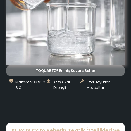
TOQUARTZ® Erimiş Kuvars Beher
Malzeme 99.99%
Asit/Alkali
Özel Boyutlar
SiO
Dirençli
Mevcuttur
Kuvars Cam Beherin Teknik Özellikleri ve