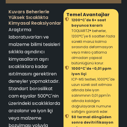
Kuvars Beherlerle
Temel Avantajlar
Yüksek Sıcaklıkta
1200°C'de 6+ saat
Kimyasal Reaksiyonlar
boyunca kararlı
Araştırma
TOQUARTZ® beherler,
laboratuvarları ve
1200°C'ye 6 saatten fazla
sürekli maruz kalma
malzeme bilimi tesisleri
sırasında deformasyon
sıklıkla aşındırıcı
veya mikro çatlama
olmadan yapısal
kimyasalların aşırı
bütünlüğünü korur.
sıcaklıklara kadar
1000°C'de <0,01 ppm
ısıtılmasını gerektiren
iyon liçi
ICP-MS testleri, 1000°C'de
deneyler yapmaktadır.
uzun süreli asit ısıtması
Standart borosilikat
altında bile iyon
cam eşyalar 500°C'nin
salınımının 0,01 ppm'in
altında kaldığını
üzerindeki sıcaklıklarda
doğrulayarak numune
arızalanır ve iyon liçi
saflığını garanti eder.
50 termal döngüden
veya malzeme
sonra devitrifikasyon
bozulması yoluyla