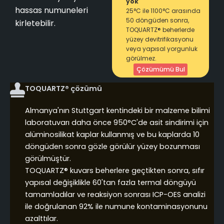
yok
hassas numuneleri
25°C ile 1100°C arasında
50 döngüden sonra,
kirletebilir.
TOQUARTZ® beherlerde
yüzey devitrifikasyonu
veya yapısal yorgunluk
görülmez.
Çözümümü Bul
TOQUARTZ® çözümü
Almanya'nın Stuttgart kentindeki bir malzeme bilimi
laboratuvarı daha önce 950°C'de asit sindirimi için
alüminosilikat kaplar kullanmış ve bu kaplarda 10
döngüden sonra gözle görülür yüzey bozunması
görülmüştür.
TOQUARTZ® kuvars beherlere geçtikten sonra, sıfır
yapısal değişiklikle 60'tan fazla termal döngüyü
tamamladılar ve reaksiyon sonrası ICP-OES analizi
ile doğrulanan 92% ile numune kontaminasyonunu
azalttılar.