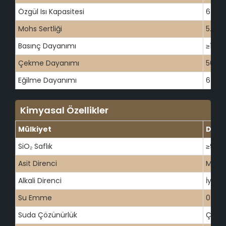
Özgül Isı Kapasitesi
670
Mohs Sertliği
5.5-6
Basınç Dayanımı
≥1100
Çekme Dayanımı
50
Eğilme Dayanımı
67
Kimyasal Özellikler
Mülkiyet
Değe
SiO₂ Saflık
≥99.9
Asit Direnci
Müke
Alkali Direnci
İyi
Su Emme
0
Suda Çözünürlük
Çözü