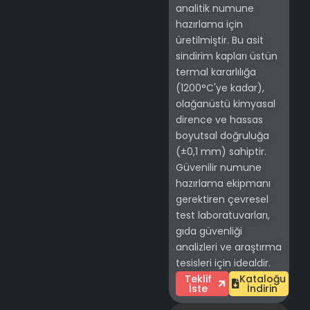
analitik numune
hazırlama için
üretilmiştir. Bu asit
sindirim kapları üstün
termal kararlılığa
(1200°C'ye kadar),
olağanüstü kimyasal
dirence ve hassas
boyutsal doğruluğa
(±0,1 mm) sahiptir.
Güvenilir numune
hazırlama ekipmanı
gerektiren çevresel
test laboratuvarları,
gıda güvenliği
analizleri ve araştırma
tesisleri için idealdir.
Teklif
Kataloğu
İste
İndirin