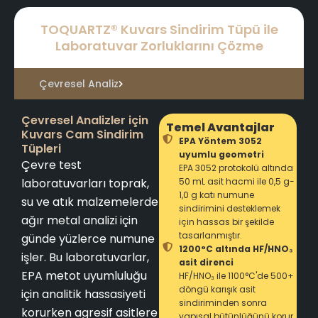
TOQUARTZ® Kuvars Sindirim Tüpü ile
Laboratuvar Zorluklarını Çözme
Çevresel Analiz
Çevresel Analizler için
Temel Avantajlar
Kuvars Cam Sindirim
EPA Yöntem 3052
Tüpleri
uyumlu geometri
Çevre test
EPA 3052 protokolü altında
laboratuvarları toprak,
50 mL asit hacmi ile 0,5 g-
1,0 g katı numune
su ve atık malzemelerde
sindirimini desteklemek
ağır metal analizi için
için hassas bir şekilde
tasarlanmıştır.
günde yüzlerce numune
1200°C altında HF/HNO₃
işler. Bu laboratuvarlar,
asit direnci
EPA metot uyumluluğu
HF/HNO₃ ile 1100°C'de 500+
döngü karışık asit
için analitik hassasiyeti
sindiriminden sonra
korurken agresif asitlere
yapısal bütünlüğünü korur.