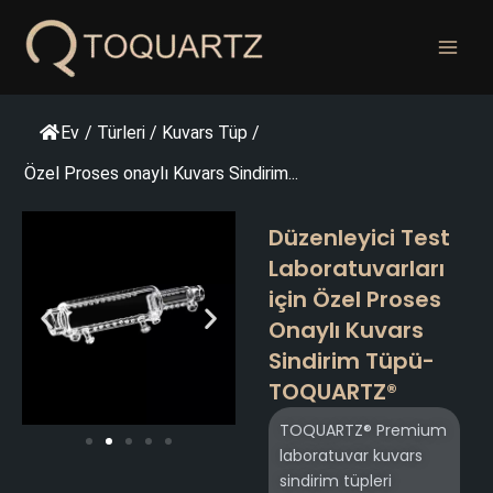
İçeriğe
geç
Ev
/
Türleri
/
Kuvars Tüp
/
Özel Proses onaylı Kuvars Sindirim...
Düzenleyici Test
Laboratuvarları
için Özel Proses
Onaylı Kuvars
Sindirim Tüpü-
TOQUARTZ®
TOQUARTZ® Premium
laboratuvar kuvars
sindirim tüpleri