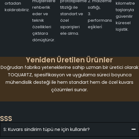
müşterilere
prototipleme
2. malzeme
ortadan
kilometre
rehberlik
titizliği ile
saflığı,
kaldırabiliriz.
taşlarıyla
eder ve
standart ve
3.
güvenilir
teknik
özel
performans
küresel
özellikleri
siparişleri
eşi̇kleri̇
lojistik.
çıktılara
ele alma.
dönüştürür.
Yeniden Üretilen Ürünler
Doğrudan fabrika yeteneklerine sahip uzman bir üretici olarak
TOQUARTZ, spesifikasyon ve uygulama süreci boyunca
mühendislik desteği ile hem standart hem de özel kuvars
çözümleri sunar.
SSS
S: Kuvars sindirim tüpü ne için kullanılır?