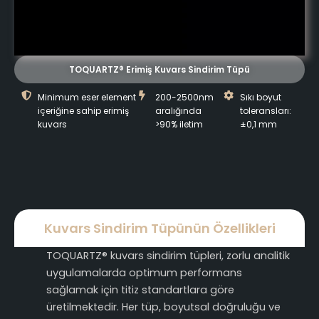
TOQUARTZ® Erimiş Kuvars Sindirim Tüpü
Minimum eser element
200-2500nm
Sıkı boyut
içeriğine sahip erimiş
aralığında
toleransları:
kuvars
>90% iletim
±0,1 mm
Kuvars Sindirim Tüpünün Özellikleri
TOQUARTZ® kuvars sindirim tüpleri, zorlu analitik
uygulamalarda optimum performans
sağlamak için titiz standartlara göre
üretilmektedir. Her tüp, boyutsal doğruluğu ve