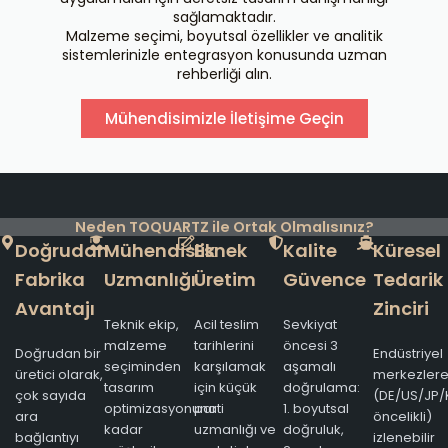
sağlamaktadır.
Malzeme seçimi, boyutsal özellikler ve analitik
sistemlerinizle entegrasyon konusunda uzman
rehberliği alın.
Mühendisimizle İletişime Geçin
Neden TOQUARTZ ile Ortak Olmalısınız?
Doğrudan
Mühendislik
Esnek
Kalite
Küresel
Fabrika
Uzmanlığı
Üretim
Güvence
Tedarik
Avantajı
Zinciri
Teknik ekip,
Acil teslim
Sevkiyat
malzeme
tarihlerini
öncesi 3
Doğrudan bir
Endüstriyel
seçiminden
karşılamak
aşamalı
üretici olarak,
merkezler
tasarım
için küçük
doğrulama:
çok sayıda
(DE/US/JP/
optimizasyonuna
parti
1. boyutsal
ara
öncelikli)
kadar
uzmanlığı ve
doğruluk,
bağlantıyı
izlenebilir