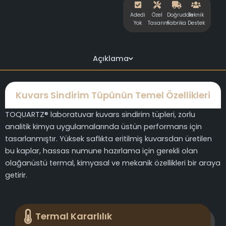
Adedi
Özel
Doğrudan
Teknik
Yok
Tasarım
Fabrika
Destek
Açıklama
Kuvars Sindirim Tüpünün Temel Özellikleri
TOQUARTZ® laboratuvar kuvars sindirim tüpleri, zorlu
analitik kimya uygulamalarında üstün performans için
tasarlanmıştır. Yüksek saflıkta eritilmiş kuvarsdan üretilen
bu kaplar, hassas numune hazırlama için gerekli olan
olağanüstü termal, kimyasal ve mekanik özellikleri bir araya
getirir.
Termal Kararlılık