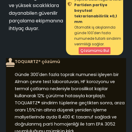
ve yüksek sıcaklıklara
Partiden partiye
boyutsal
dayanabilen güvenilir
tekrarlanabilirlik ±0,1
parçalama ekipmanına
mm
Otomatik iş akışlarında
ihtiyaç duyar.
günde 100'den fazla
numunede tutarlı sindirim
verimliliği sağlar.
Çözümümü Bul
TOQUARTZ® çözümü
Günde 300'den fazla toprak numunesi işleyen bir
Alman çevre test laboratuvarı, HF korozyonu ve
termal çatlama nedeniyle borosilikat kaplar
kullanarak 12% çürütme hatasıyla karşılaştı.
TOQUARTZ® sindirim tüplerine geçtikten sonra, arıza
oranı 1,5%'nin altına düşerek yeniden işleme
maliyetlerinde ayda 8.400 € tasarruf sağladı ve
doğrulanmış parti homojenliği ile tam EPA 3052
uyumluluğunu mümkün kıldı.