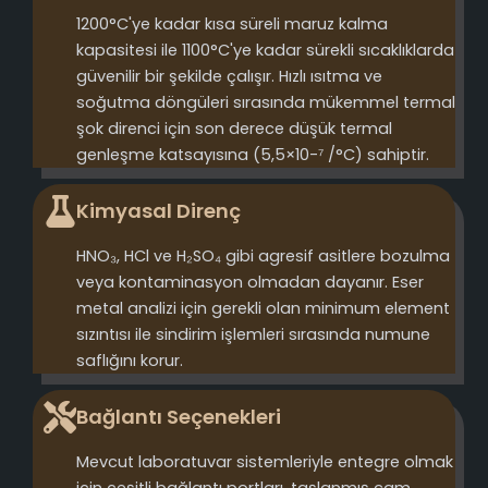
1200°C'ye kadar kısa süreli maruz kalma
kapasitesi ile 1100°C'ye kadar sürekli sıcaklıklarda
güvenilir bir şekilde çalışır. Hızlı ısıtma ve
soğutma döngüleri sırasında mükemmel termal
şok direnci için son derece düşük termal
genleşme katsayısına (5,5×10-⁷ /°C) sahiptir.
Kimyasal Direnç
HNO₃, HCl ve H₂SO₄ gibi agresif asitlere bozulma
veya kontaminasyon olmadan dayanır. Eser
metal analizi için gerekli olan minimum element
sızıntısı ile sindirim işlemleri sırasında numune
saflığını korur.
Bağlantı Seçenekleri
Mevcut laboratuvar sistemleriyle entegre olmak