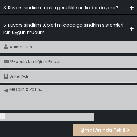
S: Kuvars sindirim tüpleri genellikle ne kadar dayanır?
S: Kuvars sindirim tüpleri mikrodalga sindirim sistemleri
için uygun mudur?
İsim
E-
posta
İsim
Mesaj
Şimdi Anında Teklif