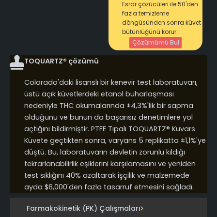
Esrar çözücüleri ile 50'den
fazla temizleme
döngüsünden sonra küvet
bütünlüğünü korur.
Çözümümü Bul
TOQUARTZ® çözümü
Colorado'daki lisanslı bir kenevir test laboratuvarı,
üstü açık küvetlerdeki etanol buharlaşması
nedeniyle THC okumalarında ±4,3%'lik bir sapma
olduğunu ve bunun da başarısız denetimlere yol
açtığını bildirmiştir. PTFE Tıpalı TOQUARTZ® Kuvars
Küvete geçtikten sonra, varyans 5 replikatta ±1,1%'ye
düştü. Bu, laboratuvarın devletin zorunlu kıldığı
tekrarlanabilirlik eşiklerini karşılamasını ve yeniden
test sıklığını 40% azaltarak işçilik ve malzemede
ayda $6,000'den fazla tasarruf etmesini sağladı.
Farmakokinetik (PK) Çalışmaları