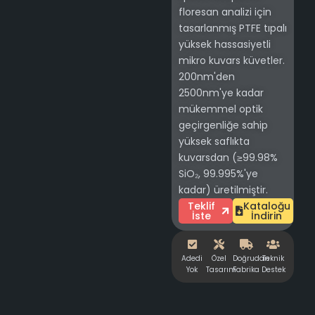
floresan analizi için
tasarlanmış PTFE tıpalı
yüksek hassasiyetli
mikro kuvars küvetler.
200nm'den
2500nm'ye kadar
mükemmel optik
geçirgenliğe sahip
yüksek saflıkta
kuvarsdan (≥99.98%
SiO₂, 99.995%'ye
kadar) üretilmiştir.
Teklif
Kataloğu
İste
İndirin
Adedi
Özel
Doğrudan
Teknik
Yok
Tasarım
Fabrika
Destek