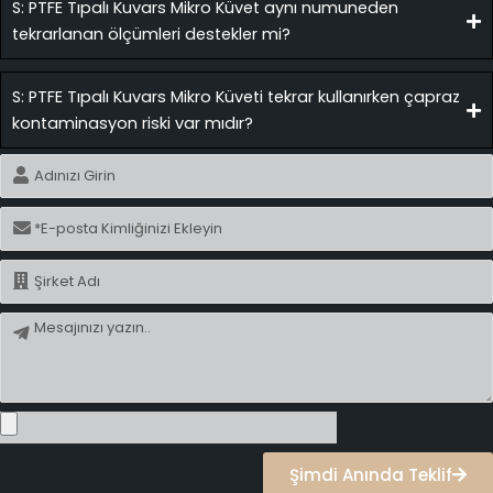
S: PTFE Tıpalı Kuvars Mikro Küvet aynı numuneden
tekrarlanan ölçümleri destekler mi?
S: PTFE Tıpalı Kuvars Mikro Küveti tekrar kullanırken çapraz
kontaminasyon riski var mıdır?
İsim
E-
posta
İsim
Mesaj
Şimdi Anında Teklif