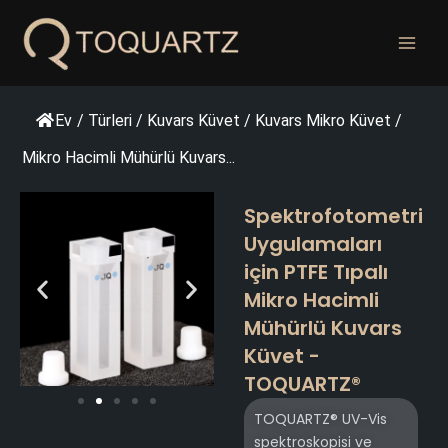
İçeriğe
geç
Ev
/
Türleri
/
Kuvars Küvet
/
Kuvars Mikro Küvet
/
Mikro Hacimli Mühürlü Kuvars...
Spektrofotometri
Uygulamaları
için PTFE Tıpalı
Mikro Hacimli
Mühürlü Kuvars
Küvet -
TOQUARTZ®
TOQUARTZ® UV-Vis
spektroskopisi ve