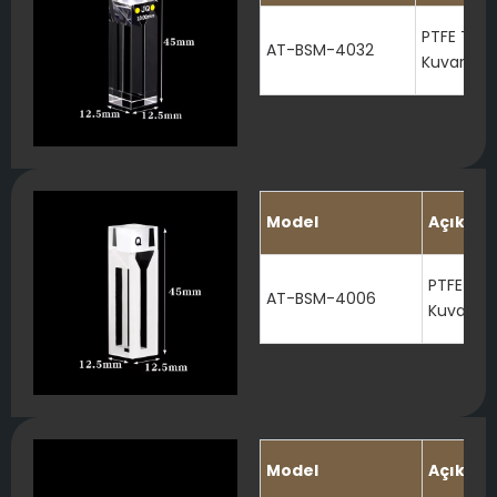
PTFE Tıpal
AT-BSM-4032
Kuvars Kü
Model
Açıkla
PTFE Tıpa
AT-BSM-4006
Kuvars K
Model
Açıkla