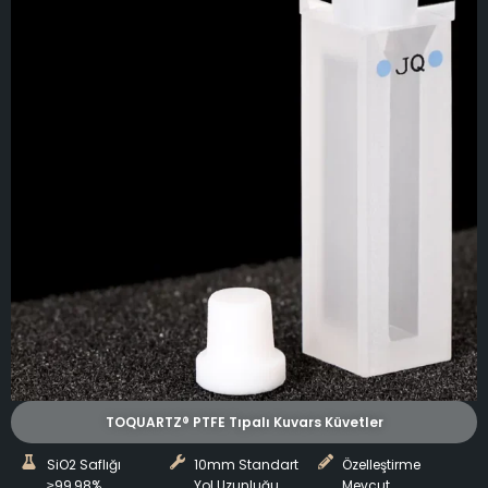
TOQUARTZ® PTFE Tıpalı Kuvars Küvetler
SiO2 Saflığı
10mm Standart
Özelleştirme
≥99,98%,
Yol Uzunluğu
Mevcut