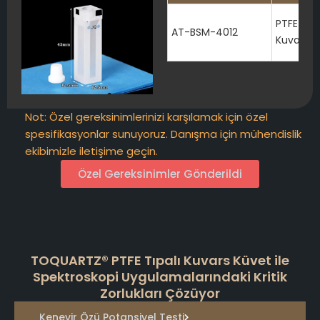
PTFE Tıpa
AT-BSM-4012
Kuvars K
Not: Özel gereksinimlerinizi karşılamak için özel
spesifikasyonlar sunuyoruz. Danışma için mühendislik
ekibimizle iletişime geçin.
Özel Gereksinimler Gönderildi
TOQUARTZ® PTFE Tıpalı Kuvars Küvet ile
Spektroskopi Uygulamalarındaki Kritik
Zorlukları Çözüyor
Kenevir Özü Potansiyel Testi