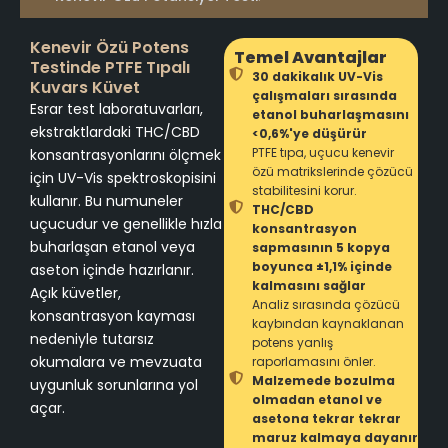
Kenevir Özü Potens
Temel Avantajlar
Testinde PTFE Tıpalı
30 dakikalık UV-Vis
Kuvars Küvet
çalışmaları sırasında
Esrar test laboratuvarları,
etanol buharlaşmasını
ekstraktlardaki THC/CBD
<0,6%'ye düşürür
PTFE tıpa, uçucu kenevir
konsantrasyonlarını ölçmek
özü matrikslerinde çözücü
için UV-Vis spektroskopisini
stabilitesini korur.
kullanır. Bu numuneler
THC/CBD
uçucudur ve genellikle hızla
konsantrasyon
buharlaşan etanol veya
sapmasının 5 kopya
boyunca ±1,1% içinde
aseton içinde hazırlanır.
kalmasını sağlar
Açık küvetler,
Analiz sırasında çözücü
konsantrasyon kayması
kaybından kaynaklanan
nedeniyle tutarsız
potens yanlış
okumalara ve mevzuata
raporlamasını önler.
Malzemede bozulma
uygunluk sorunlarına yol
olmadan etanol ve
açar.
asetona tekrar tekrar
maruz kalmaya dayanır