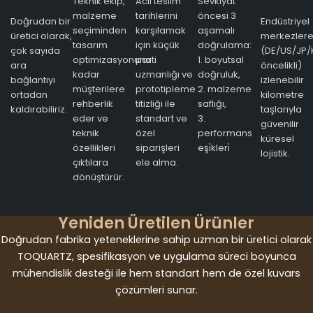
Teknik ekip,
Acil teslim
Sevkiyat
malzeme
tarihlerini
öncesi 3
Doğrudan bir
Endüstriyel
seçiminden
karşılamak
aşamalı
üretici olarak,
merkezler
tasarım
için küçük
doğrulama:
çok sayıda
(DE/US/JP/
optimizasyonuna
parti
1. boyutsal
ara
öncelikli)
kadar
uzmanlığı ve
doğruluk,
bağlantıyı
izlenebilir
müşterilere
prototipleme
2. malzeme
ortadan
kilometre
rehberlik
titizliği ile
saflığı,
kaldırabiliriz.
taşlarıyla
eder ve
standart ve
3.
güvenilir
teknik
özel
performans
küresel
özellikleri
siparişleri
eşi̇kleri̇
lojistik.
çıktılara
ele alma.
dönüştürür.
Yeniden Üretilen Ürünler
Doğrudan fabrika yeteneklerine sahip uzman bir üretici olarak
TOQUARTZ, spesifikasyon ve uygulama süreci boyunca
mühendislik desteği ile hem standart hem de özel kuvars
çözümleri sunar.