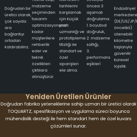
malzeme
tarihlerini
öncesi 3
Doğrudan bir
Endüstriyel
seçiminden
karşılamak
aşamalı
üretici olarak,
merkezler
tasarım
için küçük
doğrulama:
çok sayıda
(DE/US/JP/
optimizasyonuna
parti
1. boyutsal
ara
öncelikli)
kadar
uzmanlığı ve
doğruluk,
bağlantıyı
izlenebilir
müşterilere
prototipleme
2. malzeme
ortadan
kilometre
rehberlik
titizliği ile
saflığı,
kaldırabiliriz.
taşlarıyla
eder ve
standart ve
3.
güvenilir
teknik
özel
performans
küresel
özellikleri
siparişleri
eşi̇kleri̇
lojistik.
çıktılara
ele alma.
dönüştürür.
Yeniden Üretilen Ürünler
Doğrudan fabrika yeteneklerine sahip uzman bir üretici olarak
TOQUARTZ, spesifikasyon ve uygulama süreci boyunca
mühendislik desteği ile hem standart hem de özel kuvars
çözümleri sunar.