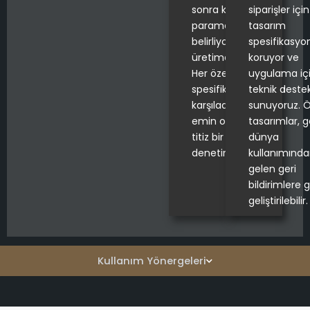
sonra kalite kontrol
siparişler için
parametrelerini
tasarım
belirliyor ve
spesifikasyon
üretime başlıyoruz.
koruyor ve
Her özel tekne,
uygulama iç
spesifikasyonlarınızı
teknik deste
karşıladığından
sunuyoruz. Ö
emin olmak için
tasarımlar, 
titiz bir
dünya
denetimden geçer.
kullanımınd
gelen geri
bildirimlere 
geliştirilebilir.
Kullanım Yönergeleri