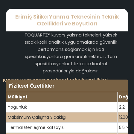
Erimiş Silika Yanma Teknesinin Teknik
Özellikleri ve Boyutları
TOQUARTZ® kuvars yakma tekneleri, yüksek
sıcaklıktaki analitik uygulamalarda güvenilir
performans sağlamak için katı
spesifikasyonlara göre üretilmektedir. Tüm
spesifikasyonlar titiz kalite kontrol
prosedürleriyle doğrulanır.
Kuvars Cam Yanma Teknesi Teknik Özellikleri
Fiziksel Özellikler
Mülkiyet
Değer
Yoğunluk
2.2
Maksimum Çalışma Sıcaklığı
1200
Termal Genleşme Katsayısı
5.5 × 10