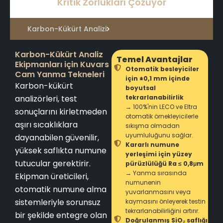
Kritik Zorlukları Çözüyor
Karbon-Kükürt Analizi
Karbon-Kükürt Analiz
Temel Avantajlar
Ekipmanları için Kuvars
Otomatik besleyiciler
Cam Yanma Tekneleri
için ±0,1 mm içinde
Karbon-kükürt
boyutsal
analizörleri, test
tekrarlanabilirlik
→ 100%'nin LECO ve Eltra
sonuçlarını kirletmeden
otomatik örnekleyicilerle
aşırı sıcaklıklara
sıkışma olmadan
uyumluluğunu sağlar.
dayanabilen güvenilir,
Kararlı numune
yüksek saflıkta numune
yerleşimi için yüzey
tutucular gerektirir.
pürüzlülüğü Ra ≤ 0,8μm
→ Yanma sırasında
Ekipman üreticileri,
numunenin
otomatik numune alma
yuvarlanmasını veya
sistemleriyle sorunsuz
kaymasını önleyerek testin
tekrarlanabilirliğini artırır.
bir şekilde entegre olan
Doğrulanmış SiO₂ saflığı