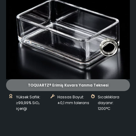
TOQUARTZ® Erimiş Kuvars Yanma Teknesi
Yüksek Saflık:
Hassas Boyut:
Sıcaklıklara
≥99,99% SiO₂
±0,1 mm tolerans
dayanır:
içeriği
1200°C