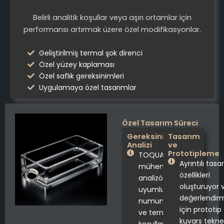
Belirli analitik koşullar veya aşırı ortamlar için
performansı artırmak üzere özel modifikasyonlar.
Geliştirilmiş termal şok direnci
Özel yüzey kaplaması
Özel saflık gereksinimleri
Uygulamaya özel tasarımlar
Özel Tasarım Süreci
Gereksinim
Tasarım
Analizi
ve
Prototipleme
TOQUARTZ®
Ayrıntılı tasa
mühendisleri,
özellikleri
analizör modeli
oluşturuyor 
uyumluluğu,
değerlendir
numune hacmi
için prototip
ve termal
kuvars tekne
koşullar dahil