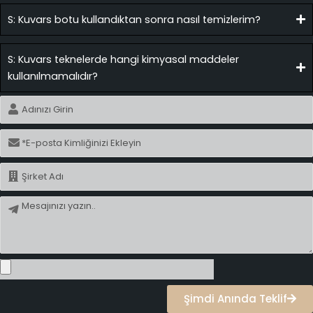
S: Kuvars botu kullandıktan sonra nasıl temizlerim?
S: Kuvars teknelerde hangi kimyasal maddeler
kullanılmamalıdır?
İsim
E-
posta
İsim
Mesaj
Şimdi Anında Teklif