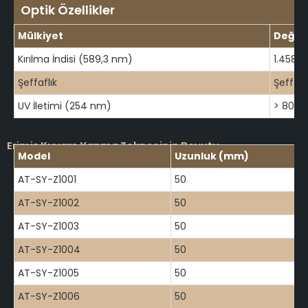
Optik Özellikler
Mülkiyet
Değer
Kırılma İndisi (589,3 nm)
1.4585
Şeffaflık
Şeffaf 
UV İletimi (254 nm)
> 80
Erimiş Kuvars Yanma Teknesinin Boyutu
Model
Uzunluk (mm)
AT-SY-Z1001
50
AT-SY-Z1002
50
AT-SY-Z1003
50
AT-SY-Z1004
50
AT-SY-Z1005
50
AT-SY-Z1006
50