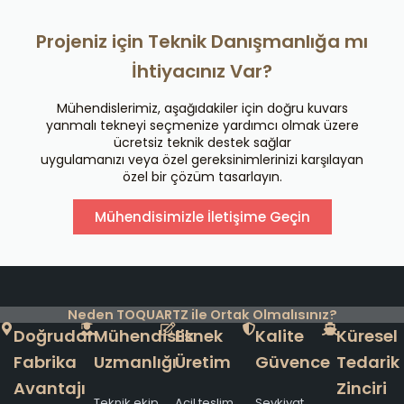
Projeniz için Teknik Danışmanlığa mı
İhtiyacınız Var?
Mühendislerimiz, aşağıdakiler için doğru kuvars
yanmalı tekneyi seçmenize yardımcı olmak üzere
ücretsiz teknik destek sağlar
uygulamanızı veya özel gereksinimlerinizi karşılayan
özel bir çözüm tasarlayın.
Mühendisimizle İletişime Geçin
Neden TOQUARTZ ile Ortak Olmalısınız?
Doğrudan
Mühendislik
Esnek
Kalite
Küresel
Fabrika
Uzmanlığı
Üretim
Güvence
Tedarik
Avantajı
Zinciri
Teknik ekip,
Acil teslim
Sevkiyat