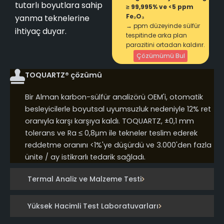
tutarlı boyutlara sahip
≥ 99,995% ve <5 ppm
Fe₂O₃
yanma teknelerine
→ ppm düzeyinde sülfür
ihtiyaç duyar.
tespitinde arka plan
parazitini ortadan kaldırır.
Çözümümü Bul
TOQUARTZ® çözümü
Bir Alman karbon-sülfür analizörü OEM'i, otomatik
besleyicilerle boyutsal uyumsuzluk nedeniyle 12% ret
oranıyla karşı karşıya kaldı. TOQUARTZ, ±0,1 mm
tolerans ve Ra ≤ 0,8μm ile tekneler teslim ederek
reddetme oranını <1%'ye düşürdü ve 3.000'den fazla
ünite / ay istikrarlı tedarik sağladı.
Termal Analiz ve Malzeme Testi
Yüksek Hacimli Test Laboratuvarları