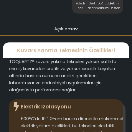
Adedi
Özel
Doğrudan
Teknik
Yok
Tasarım
Fabrika
Destek
Açıklama
Kuvars Yanma Teknesinin Özellikleri
TOQUARTZ® kuvars yakma tekneleri yüksek saflıkta
erimiş kuvarsdan üretilir ve yüksek sıcaklık koşulları
altında hassas numune analizi gerektiren
laboratuvar ve endüstriyel uygulamalar için
olağanüstü performans sağlar.
Elektrik İzolasyonu
500°C'de 10¹⁶ Ω-cm hacim direnci ile mükemmel
elektrik yalıtım özellikleri, bu tekneleri elektrikli