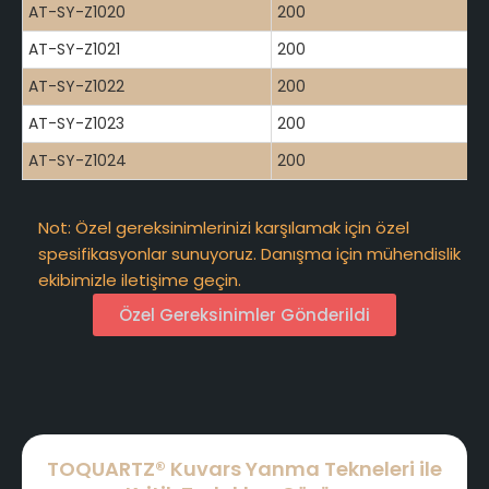
AT-SY-Z1020
200
AT-SY-Z1021
200
AT-SY-Z1022
200
AT-SY-Z1023
200
AT-SY-Z1024
200
Not: Özel gereksinimlerinizi karşılamak için özel
spesifikasyonlar sunuyoruz. Danışma için mühendislik
ekibimizle iletişime geçin.
Özel Gereksinimler Gönderildi
TOQUARTZ® Kuvars Yanma Tekneleri ile