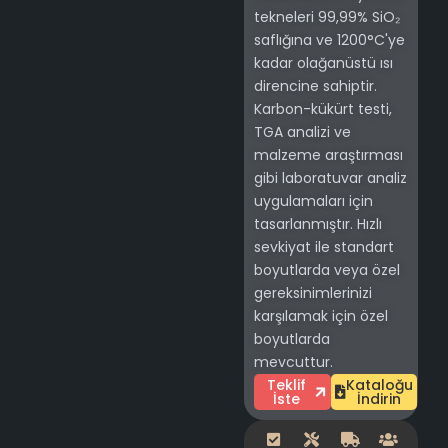
tekneleri 99,99% SiO₂
saflığına ve 1200°C'ye
kadar olağanüstü ısı
direncine sahiptir.
Karbon-kükürt testi,
TGA analizi ve
malzeme araştırması
gibi laboratuvar analiz
uygulamaları için
tasarlanmıştır. Hızlı
sevkiyat ile standart
boyutlarda veya özel
gereksinimlerinizi
karşılamak için özel
boyutlarda
mevcuttur.
Teklif
Kataloğu
İste
İndirin