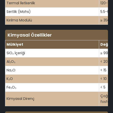
Termal İletkenlik
120-16
Sertlik (Mohs)
5.5-6.5
Kırılma Modülü
≥ 350
Kimyasal Özellikler
Mülkiyet
Değer
SiO₂ İçeriği
≥ 99.9
Al₂O₃
< 20
Na₂O
< 15
K₂O
< 10
Fe₂O₃
< 5
Çoğu as
Kimyasal Direnç
fosfori