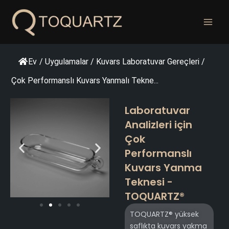
İçeriğe
geç
Ev
/
Uygulamalar
/
Kuvars Laboratuvar Gereçleri
/
Çok Performanslı Kuvars Yanmalı Tekne...
Laboratuvar
Analizleri için
Çok
Performanslı
Kuvars Yanma
Teknesi -
TOQUARTZ®
TOQUARTZ® yüksek
saflıkta kuvars yakma