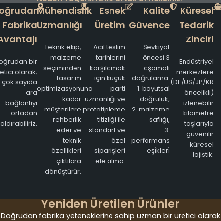
oğrudan
Mühendislik
Esnek
Kalite
Küresel
Fabrika
Uzmanlığı
Üretim
Güvence
Tedarik
Avantajı
Zinciri
Teknik ekip,
Acil teslim
Sevkiyat
malzeme
tarihlerini
öncesi 3
oğrudan bir
Endüstriyel
seçiminden
karşılamak
aşamalı
etici olarak,
merkezlere
tasarım
için küçük
doğrulama:
çok sayıda
(DE/US/JP/KR
optimizasyonuna
parti
1. boyutsal
ara
öncelikli)
kadar
uzmanlığı ve
doğruluk,
bağlantıyı
izlenebilir
müşterilere
prototipleme
2. malzeme
ortadan
kilometre
rehberlik
titizliği ile
saflığı,
aldırabiliriz.
taşlarıyla
eder ve
standart ve
3.
güvenilir
teknik
özel
performans
küresel
özellikleri
siparişleri
eşi̇kleri̇
lojistik.
çıktılara
ele alma.
dönüştürür.
Yeniden Üretilen Ürünler
Doğrudan fabrika yeteneklerine sahip uzman bir üretici olarak