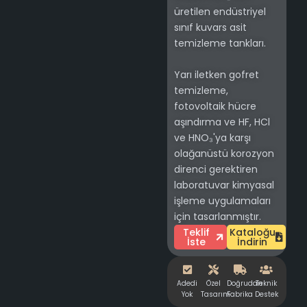
üretilen endüstriyel
sınıf kuvars asit
temizleme tankları.
Yarı iletken gofret
temizleme,
fotovoltaik hücre
aşındırma ve HF, HCl
ve HNO₃'ya karşı
olağanüstü korozyon
direnci gerektiren
laboratuvar kimyasal
işleme uygulamaları
için tasarlanmıştır.
Teklif
Kataloğu
İste
İndirin
Adedi
Özel
Doğrudan
Teknik
Yok
Tasarım
Fabrika
Destek