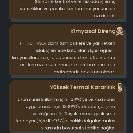
Sıkı kalite kontrol ve temiz oda işleme,
safsızlıkları ve partikül kontaminasyonunu en
aza indirir.
Kimyasal Direnç
HF, HCl, HNO₃ dahil tüm asitlere ve yarı iletken
ıslak işlemede kullanılan diğer agresif
kimyasallara karşı olağanüstü direnç. Konsantre
asitlere uzun süre maruz kaldıktan sonra bile
malzemede bozulma olmaz.
Yüksek Termal Kararlılık
Uzun süreli kullanım için 1100°C'ye ve kısa süreli
uygulamalar için 1300°C'ye kadar çalışma
sıcaklığı aralığı. Düşük termal genleşme
katsayısı (5,5×10-⁷/°C) sıcaklık dalgalanmaları
sırasında boyutsal stabilite sağlar.