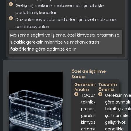
Gelişmiş mekanik mukavemet için ateşle
parlatılmış kenarlar
Düzenlemeye tabi sektörler için özel malzeme
sertifikasyonları
Malzeme seçimi ve işleme, özel kimyasal ortamınıza,
sıcaklık gereksinimlerinize ve mekanik stres
faktörlerine göre optimize edilir.
Özel Geliştirme
Süreci
Gereksinim
Tasarım
Analizi
Önerisi
TOQUARTZ'ın
Gereksinimle
teknik ekibi, özel
göre ayrıntılı
proses
teknik çiziml
gereksinimlerinizi,
şartnameler
kimyasal
geliştiriyor,
ortamınızı,
genellikle