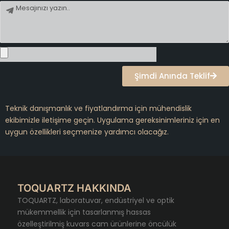
Mesaj
Şimdi Anında Teklif
Teknik danışmanlık ve fiyatlandırma için mühendislik
ekibimizle iletişime geçin. Uygulama gereksinimleriniz için en
uygun özellikleri seçmenize yardımcı olacağız.
TOQUARTZ HAKKINDA
TOQUARTZ, laboratuvar, endüstriyel ve optik
mükemmellik için tasarlanmış hassas
özelleştirilmiş kuvars cam ürünlerine öncülük