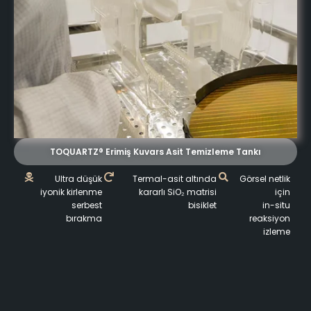
TOQUARTZ® Erimiş Kuvars Asit Temizleme Tankı
Ultra düşük
Termal-asit altında
Görsel netlik
iyonik kirlenme
kararlı SiO₂ matrisi
için
serbest
bisiklet
in-situ
bırakma
reaksiyon
izleme