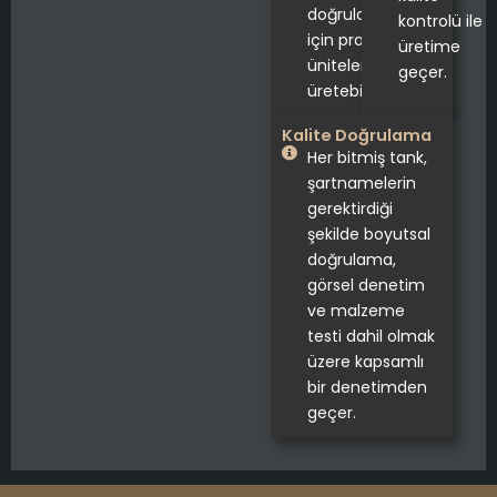
doğrulama
kontrolü ile
için prototip
üretime
üniteler
geçer.
üretebiliriz.
Kalite Doğrulama
Her bitmiş tank,
şartnamelerin
gerektirdiği
şekilde boyutsal
doğrulama,
görsel denetim
ve malzeme
testi dahil olmak
üzere kapsamlı
bir denetimden
geçer.