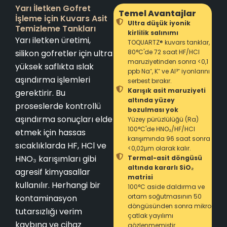
Yarı İletken Gofret
Temel Avantajlar
İşleme için Kuvars Asit
Ultra düşük iyonik
Temizleme Tankları
kirlilik salınımı
Yarı iletken üretimi,
TOQUARTZ® kuvars tanklar,
silikon gofretler için ultra
80°C'de 72 saat HF/HCl
maruziyetinden sonra <0,1
yüksek saflıkta ıslak
ppb Na⁺, K⁺ ve Al³⁺ iyonlarını
aşındırma işlemleri
serbest bırakır.
Karışık asit maruziyeti
gerektirir. Bu
altında yüzey
proseslerde kontrollü
bozulması yok
aşındırma sonuçları elde
Yüzey pürüzlülüğü (Ra)
100°C'de HNO₃/HF/HCl
etmek için hassas
karışımında 96 saat sonra
sıcaklıklarda HF, HCl ve
<0,02μm olarak kalır.
HNO₃ karışımları gibi
Termal-asit döngüsü
altında kararlı SiO₂
agresif kimyasallar
matrisi
kullanılır. Herhangi bir
100°C aside daldırma ve
ortam soğutmasının 50
kontaminasyon
döngüsünden sonra mikro
tutarsızlığı verim
çatlak yayılımı
kaybına ve cihaz
gözlenmemiştir.