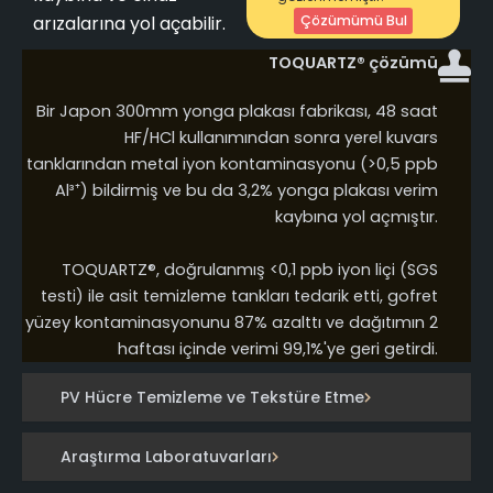
arızalarına yol açabilir.
Çözümümü Bul
TOQUARTZ® çözümü
Bir Japon 300mm yonga plakası fabrikası, 48 saat
HF/HCl kullanımından sonra yerel kuvars
tanklarından metal iyon kontaminasyonu (>0,5 ppb
Al³⁺) bildirmiş ve bu da 3,2% yonga plakası verim
kaybına yol açmıştır.
TOQUARTZ®, doğrulanmış <0,1 ppb iyon liçi (SGS
testi) ile asit temizleme tankları tedarik etti, gofret
yüzey kontaminasyonunu 87% azalttı ve dağıtımın 2
haftası içinde verimi 99,1%'ye geri getirdi.
PV Hücre Temizleme ve Tekstüre Etme
Araştırma Laboratuvarları