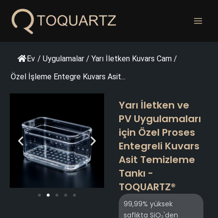
İçeriğe
geç
Ev
/
Uygulamalar
/
Yarı İletken Kuvars Cam
/
Özel İşleme Entegre Kuvars Asit...
Yarı İletken ve
PV Uygulamaları
için Özel Proses
Entegreli Kuvars
Asit Temizleme
Tankı -
TOQUARTZ®
99,99% yüksek
saflıkta SiO₂'den