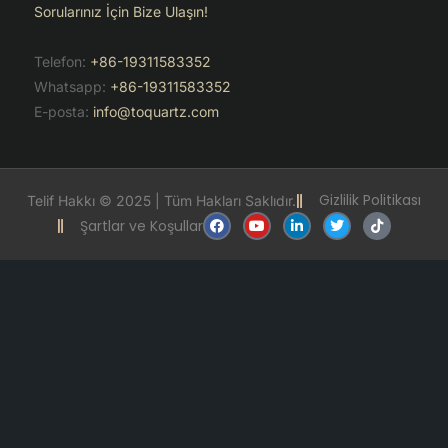
Sorularınız İçin Bize Ulaşın!
Telefon:
+86-19311583352
Whatsapp:
+86-19311583352
E-posta:
info@toquartz.com
Gizlilik Politikası
Telif Hakkı © 2025 | Tüm Hakları Saklıdır.
F
Y
L
T
T
Şartlar ve Koşullar
a
o
i
w
i
c
u
n
i
k
e
t
k
t
t
b
u
e
t
o
o
b
d
e
k
o
e
i
r
k
n
-
i
n