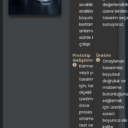
sıcaklık
değerlendiri
aralıklarınızı ve
üzere birden
boyutsal
tasarım seç
kısıtlamalarınızı
sunuyoruz.
anlamak için
sizinle birlikte
çalışır.
Prototip
Üretim
Geliştirme
Onaylanan
Karmaşık
tasarımlar,
veya yeni
boyutsal
tasarımlar
doğruluk ve
için, tam
malzeme
ölçekli
bütünlüğün
üretimden
sağlamak
önce
için üretim
proses
süreci
ortamınızda
boyunca sıkı
test ve
kalite