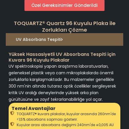
Özel Gereksinimler Gönderildi
TOQUARTZ® Quartz 96 Kuyulu Plaka ile
Zorlukları Çözme
UV Absorbans Tespiti
Yüksek Hassasiyetli UV Absorbans Tespiti için
Kuvars 96 Kuyulu Plakalar
UV spektroskopisi yapan araştırma laboratuvarları,
geleneksel plastik veya cam mikroplakalarda önemli
zorluklarla karşılaşmaktadır. Bu malzemeler genellikle
300 nm'nin altında tutarsız optik özellikler sergileyerek
kritik UV aralığı deneylerinde yüksek arka plan
gürültüsüne ve zayıf tekrarlanabilirliğe yol açar.
Temel Avantajlar
TOQUARTZ® kuvars plakalar, kuyular arasında 260nm'de
<1,5% absorbans sapması gösterir.
Kuyular arası absorbans değişimi 240nm'de ±0,005 AU