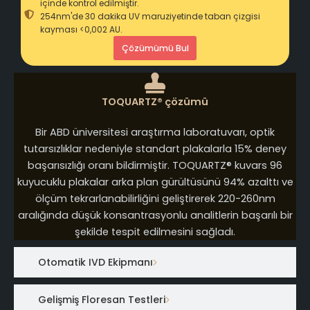
içinde kontrol edilmiştir.
254nm'de 30 dakika UV maruziyetinde taban çizgisi
kayması <0,002 AU.
Çözümümü Bul
TOQUARTZ® çözümü
Bir ABD üniversitesi araştırma laboratuvarı, optik
tutarsızlıklar nedeniyle standart plakalarla 15% deney
başarısızlığı oranı bildirmiştir. TOQUARTZ® kuvars 96
kuyucuklu plakalar arka plan gürültüsünü 94% azalttı ve
ölçüm tekrarlanabilirliğini geliştirerek 220-260nm
aralığında düşük konsantrasyonlu analitlerin başarılı bir
şekilde tespit edilmesini sağladı.
Otomatik IVD Ekipmanı
Gelişmiş Floresan Testleri