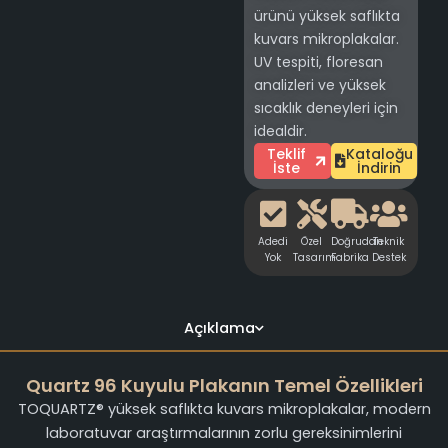
ürünü yüksek saflıkta
kuvars mikroplakalar.
UV tespiti, floresan
analizleri ve yüksek
sıcaklık deneyleri için
idealdir.
Teklif
Kataloğu
İste
İndirin
Adedi
Özel
Doğrudan
Teknik
Yok
Tasarım
Fabrika
Destek
Açıklama
Quartz 96 Kuyulu Plakanın Temel Özellikleri
TOQUARTZ® yüksek saflıkta kuvars mikroplakalar, modern
laboratuvar araştırmalarının zorlu gereksinimlerini