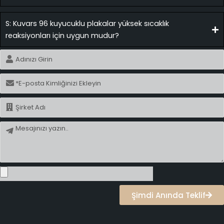
S: Kuvars 96 kuyucuklu plakalar yüksek sıcaklık
reaksiyonları için uygun mudur?
İsim
E-
posta
İsim
Mesaj
Şimdi Anında Teklif