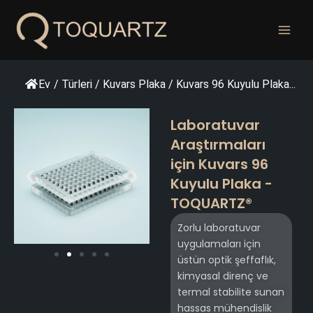
İçeriğe
geç
Ev
/
Türleri
/
Kuvars Plaka
/
Kuvars 96 Kuyulu Plaka...
Laboratuvar
Araştırmaları
için Kuvars 96
Kuyulu Plaka -
TOQUARTZ®
Zorlu laboratuvar
uygulamaları için
üstün optik şeffaflık,
kimyasal direnç ve
termal stabilite sunan
hassas mühendislik