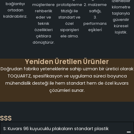
izlenebilir
bağlantıyı
müşterilere
prototipleme
2. malzeme
kilometre
ortadan
rehberlik
titizliği ile
saflığı,
taşlarıyla
kaldırabiliriz.
eder ve
standart ve
3.
güvenilir
teknik
özel
performans
küresel
özellikleri
siparişleri
eşi̇kleri̇
lojistik.
çıktılara
ele alma.
dönüştürür.
Yeniden Üretilen Ürünler
Doğrudan fabrika yeteneklerine sahip uzman bir üretici olarak
TOQUARTZ, spesifikasyon ve uygulama süreci boyunca
mühendislik desteği ile hem standart hem de özel kuvars
çözümleri sunar.
SSS
S: Kuvars 96 kuyucuklu plakaların standart plastik