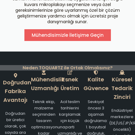
kuvars mikroplakayı seçmenize veya özel
gereksinimlerinize göre uyarlanmış özel bir çözüm
geliştirmenize yardımcı olmak için ücretsiz proje
danışmanlığı sunar.
Mühendisimizle İletişime Geçin
Neden TOQUARTZ ile Ortak Olmalısınız?
Mühendislik
Esnek
Kalite
Küresel
Doğrudan
Uzmanlığı
Üretim
Güvence
Tedarik
Fabrika
Zinciri
Avantajı
Teknik ekip,
Acil teslim
Sevkiyat
malzeme
tarihlerini
öncesi 3
Endüstriyel
Doğrudan
seçiminden
karşılamak
aşamalı
merkezlere
bir üretici
tasarım
için küçük
doğrulama:
(DE/US/JP/K
olarak, çok
optimizasyonuna
parti
1. boyutsal
öncelikli)
sayıda ara
kadar
uzmanlığı ve
doğruluk,