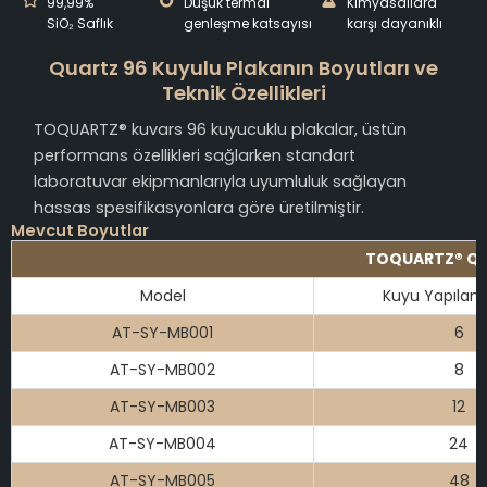
99,99%
Düşük termal
Kimyasallara
SiO₂ Saflık
genleşme katsayısı
karşı dayanıklı
Quartz 96 Kuyulu Plakanın Boyutları ve
Teknik Özellikleri
TOQUARTZ® kuvars 96 kuyucuklu plakalar, üstün
performans özellikleri sağlarken standart
laboratuvar ekipmanlarıyla uyumluluk sağlayan
hassas spesifikasyonlara göre üretilmiştir.
Mevcut Boyutlar
TOQUARTZ® Qua
Model
Kuyu Yapıland
AT-SY-MB001
6
AT-SY-MB002
8
AT-SY-MB003
12
AT-SY-MB004
24
AT-SY-MB005
48