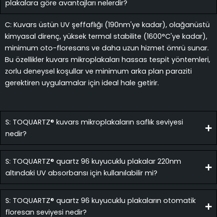
plakalara göre avantajları nelerdir?
C: Kuvars üstün UV şeffaflığı (190nm'ye kadar), olağanüstü
kimyasal direnç, yüksek termal stabilite (1600°C'ye kadar),
minimum oto-floresans ve daha uzun hizmet ömrü sunar.
Bu özellikler kuvars mikroplakaları hassas tespit yöntemleri,
zorlu deneysel koşullar ve minimum arka plan paraziti
gerektiren uygulamalar için ideal hale getirir.
S: TOQUARTZ® kuvars mikroplakaların saflık seviyesi
nedir?
S: TOQUARTZ® quartz 96 kuyucuklu plakalar 220nm
altındaki UV absorbansı için kullanılabilir mi?
S: TOQUARTZ® quartz 96 kuyucuklu plakaların otomatik
floresan seviyesi nedir?