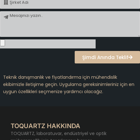
Mesaj
Şimdi Anında Teklif
Teknik danışmanlık ve fiyatlandırma için mühendislik
ekibimizle iletişime geçin. Uygulama gereksinimleriniz için en
uygun özellikleri seçmenize yardımcı olacağız.
TOQUARTZ HAKKINDA
TOQUARTZ, laboratuvar, endüstriyel ve optik