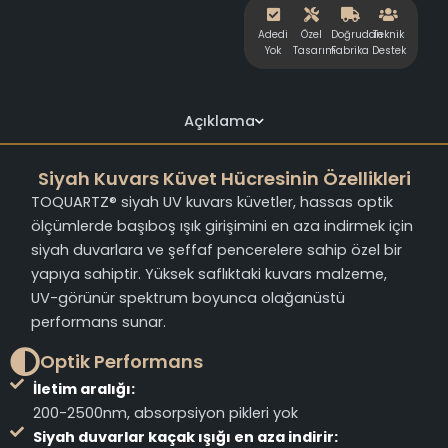
Adedi
Özel
Doğrudan
Teknik
Yok
Tasarım
Fabrika
Destek
Açıklama
Siyah Kuvars Küvet Hücresinin Özellikleri
TOQUARTZ® siyah UV kuvars küvetler, hassas optik
ölçümlerde başıboş ışık girişimini en aza indirmek için
siyah duvarlara ve şeffaf pencerelere sahip özel bir
yapıya sahiptir. Yüksek saflıktaki kuvars malzeme,
UV-görünür spektrum boyunca olağanüstü
performans sunar.
Optik Performans
İletim aralığı:
200-2500nm, absorpsiyon pikleri yok
Siyah duvarlar kaçak ışığı en aza indirir: