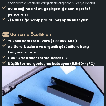
standart küvetlerle karşılaştırıldığında 95%'ye kadar
UV aralığında >80% geçirgenliğe sahip şeffaf
pencereler
λ/4 düzlüğe sahip parlatılmış optik yüzeyler
Malzeme Özellikleri
Yüksek saflıkta kuvars (+99,98% SiO₂)
Asitlere, bazlara ve organik çözücülere karşı
kimyasal direnç
1100°C'ye kadar termal kararlılık
Düşük termal genleşme katsayısı (5,5×10-⁷ /°C)