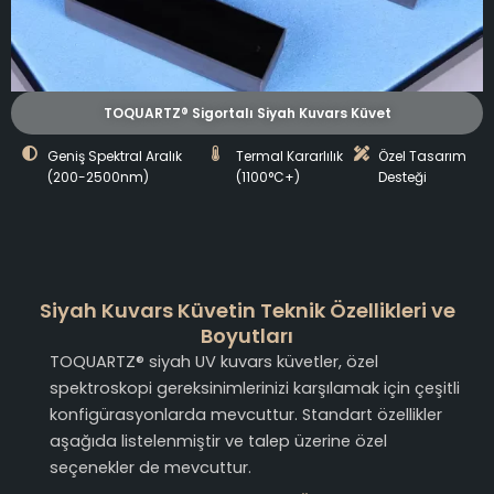
TOQUARTZ® Sigortalı Siyah Kuvars Küvet
Geniş Spektral Aralık
Termal Kararlılık
Özel Tasarım
(200-2500nm)
(1100°C+)
Desteği
Siyah Kuvars Küvetin Teknik Özellikleri ve
Boyutları
TOQUARTZ® siyah UV kuvars küvetler, özel
spektroskopi gereksinimlerinizi karşılamak için çeşitli
konfigürasyonlarda mevcuttur. Standart özellikler
aşağıda listelenmiştir ve talep üzerine özel
seçenekler de mevcuttur.