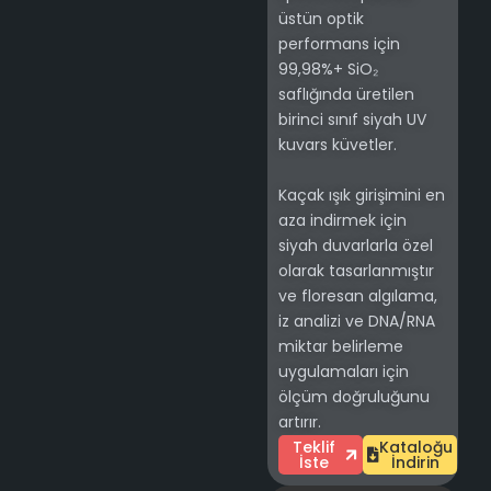
üstün optik
performans için
99,98%+ SiO₂
saflığında üretilen
birinci sınıf siyah UV
kuvars küvetler.
Kaçak ışık girişimini en
aza indirmek için
siyah duvarlarla özel
olarak tasarlanmıştır
ve floresan algılama,
iz analizi ve DNA/RNA
miktar belirleme
uygulamaları için
ölçüm doğruluğunu
artırır.
Teklif
Kataloğu
İste
İndirin