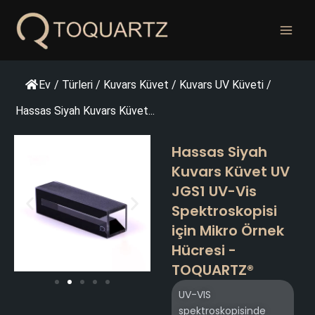
İçeriğe
geç
Ev
/
Türleri
/
Kuvars Küvet
/
Kuvars UV Küveti
/
Hassas Siyah Kuvars Küvet...
Hassas Siyah
Kuvars Küvet UV
JGS1 UV-Vis
Spektroskopisi
için Mikro Örnek
Hücresi -
TOQUARTZ®
UV-VIS
spektroskopisinde