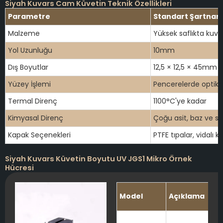
Siyah Kuvars Cam Küvetin Teknik Özellikleri
Parametre
Standart Şartna
Malzeme
Yüksek saflıkta kuv
Yol Uzunluğu
10mm
Dış Boyutlar
12,5 × 12,5 × 45mm
Yüzey İşlemi
Pencerelerde optik
Termal Direnç
1100°C'ye kadar
Kimyasal Direnç
Çoğu asit, baz ve sol
Kapak Seçenekleri
PTFE tıpalar, vidalı k
Siyah Kuvars Küvetin Boyutu UV JGS1 Mikro Örnek
Hücresi
Model
Açıklama