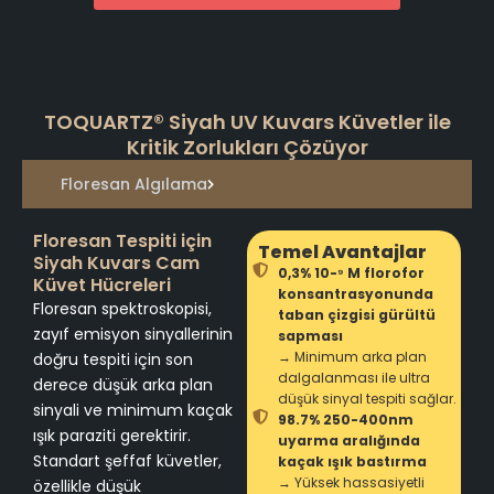
TOQUARTZ® Siyah UV Kuvars Küvetler ile
Kritik Zorlukları Çözüyor
Floresan Algılama
Floresan Tespiti için
Temel Avantajlar
Siyah Kuvars Cam
0,3% 10-⁹ M florofor
Küvet Hücreleri
konsantrasyonunda
Floresan spektroskopisi,
taban çizgisi gürültü
zayıf emisyon sinyallerinin
sapması
→ Minimum arka plan
doğru tespiti için son
dalgalanması ile ultra
derece düşük arka plan
düşük sinyal tespiti sağlar.
sinyali ve minimum kaçak
98.7% 250-400nm
ışık paraziti gerektirir.
uyarma aralığında
Standart şeffaf küvetler,
kaçak ışık bastırma
→ Yüksek hassasiyetli
özellikle düşük