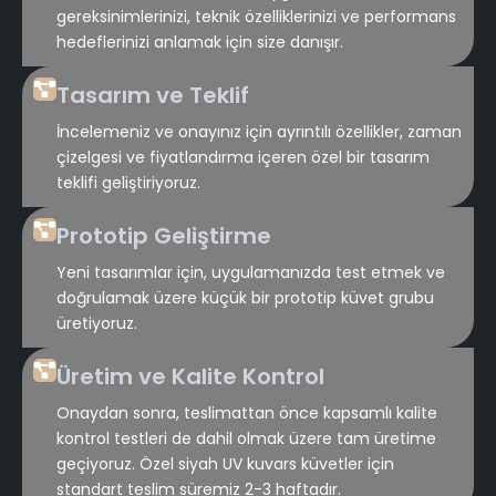
gereksinimlerinizi, teknik özelliklerinizi ve performans
hedeflerinizi anlamak için size danışır.
Tasarım ve Teklif
İncelemeniz ve onayınız için ayrıntılı özellikler, zaman
çizelgesi ve fiyatlandırma içeren özel bir tasarım
teklifi geliştiriyoruz.
Prototip Geliştirme
Yeni tasarımlar için, uygulamanızda test etmek ve
doğrulamak üzere küçük bir prototip küvet grubu
üretiyoruz.
Üretim ve Kalite Kontrol
Onaydan sonra, teslimattan önce kapsamlı kalite
kontrol testleri de dahil olmak üzere tam üretime
geçiyoruz. Özel siyah UV kuvars küvetler için
standart teslim süremiz 2-3 haftadır.