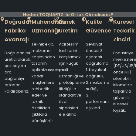
Neden TOQUARTZ ile Ortak Olmalısınız?
Doğrudan
Mühendislik
Esnek
Kalite
Küresel
Fabrika
Uzmanlığı
Üretim
Güvence
Tedarik
Avantajı
Zinciri
Teknik ekip,
Acil teslim
Sevkiyat
malzeme
tarihlerini
öncesi 3
Doğrudan bir
Endüstriyel
seçiminden
karşılamak
aşamalı
üretici olarak,
merkezler
tasarım
için küçük
doğrulama:
çok sayıda
(DE/US/JP/
optimizasyonuna
parti
1. boyutsal
ara
öncelikli)
kadar
uzmanlığı ve
doğruluk,
bağlantıyı
izlenebilir
müşterilere
prototipleme
2. malzeme
ortadan
kilometre
rehberlik
titizliği ile
saflığı,
kaldırabiliriz.
taşlarıyla
eder ve
standart ve
3.
güvenilir
teknik
özel
performans
küresel
özellikleri
siparişleri
eşi̇kleri̇
lojistik.
çıktılara
ele alma.
dönüştürür.