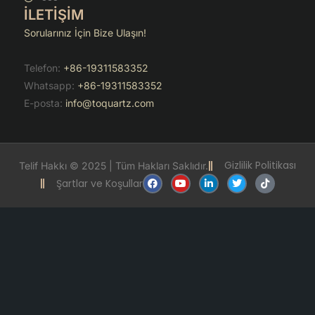
İLETİŞİM
Sorularınız İçin Bize Ulaşın!
Telefon:
+86-19311583352
Whatsapp:
+86-19311583352
E-posta:
info@toquartz.com
Gizlilik Politikası
Telif Hakkı © 2025 | Tüm Hakları Saklıdır.
F
Y
L
T
T
Şartlar ve Koşullar
a
o
i
w
i
c
u
n
i
k
e
t
k
t
t
b
u
e
t
o
o
b
d
e
k
o
e
i
r
k
n
-
i
n