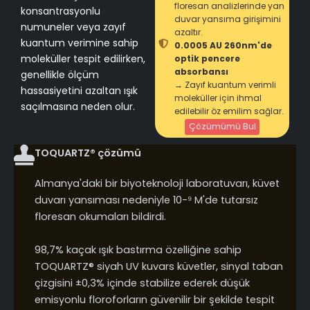
floresan analizlerinde yan
konsantrasyonlu
duvar yansıma girişimini
numuneler veya zayıf
azaltır.
kuantum verimine sahip
0.0005 AU 260nm'de
moleküller tespit edilirken,
optik pencere
absorbansı
genellikle ölçüm
→ Zayıf kuantum verimli
hassasiyetini azaltan ışık
moleküller için ihmal
saçılmasına neden olur.
edilebilir öz emilim sağlar.
Çözümümü Bul
TOQUARTZ® çözümü
Almanya'daki bir biyoteknoloji laboratuvarı, küvet
duvarı yansıması nedeniyle 10-⁹ M'de tutarsız
floresan okumaları bildirdi.
98,7% kaçak ışık bastırma özelliğine sahip
TOQUARTZ® siyah UV kuvars küvetler, sinyal taban
çizgisini ±0,3% içinde stabilize ederek düşük
emisyonlu floroforların güvenilir bir şekilde tespit