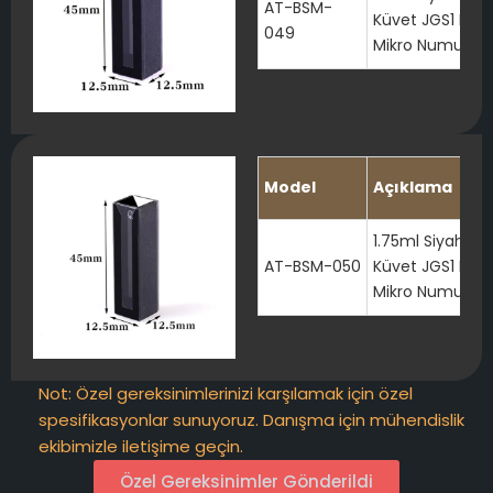
AT-BSM-
Küvet JGS1 Kapa
049
Mikro Numune H
Model
Açıklama
1.75ml Siyah Ku
AT-BSM-050
Küvet JGS1 Kapa
Mikro Numune H
Not: Özel gereksinimlerinizi karşılamak için özel
spesifikasyonlar sunuyoruz. Danışma için mühendislik
ekibimizle iletişime geçin.
Özel Gereksinimler Gönderildi