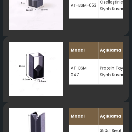
Özelleştirilebilir
AT-BSM-053
Siyah Kuvars K
Model
Açıklama
AT-BSM-
Protein Tayini iç
047
Siyah Kuvars K
Model
Açıklama
350μl Siyah Kuv