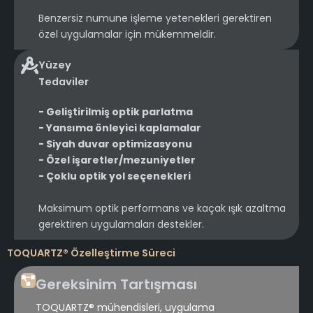
Benzersiz numune işleme yetenekleri gerektiren
özel uygulamalar için mükemmeldir.
Yüzey
Tedaviler
- Geliştirilmiş optik parlatma
- Yansıma önleyici kaplamalar
- Siyah duvar optimizasyonu
- Özel işaretler/mezuniyetler
- Çoklu optik yol seçenekleri
Maksimum optik performans ve kaçak ışık azaltma
gerektiren uygulamaları destekler.
TOQUARTZ® Özelleştirme Süreci
Gereksinim Tartışması
TOQUARTZ® mühendisleri, uygulama