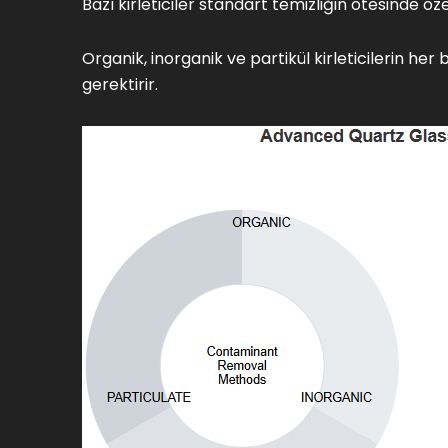
Bazı kirleticiler standart temizliğin ötesinde öz
Organik, inorganik ve partikül kirleticilerin her b
gerektirir.