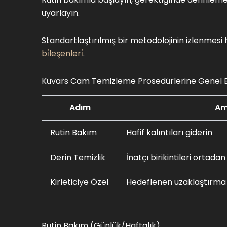
uyarlayın.
Standartlaştırılmış bir metodolojinin izlenmesi
bi̇leşenleri̇
.
Kuvars Cam Temizleme Prosedürlerine Genel 
Adım
Am
Rutin Bakım
Hafif kalıntıları giderin
Derin Temizlik
İnatçı birikintileri ortadan
Kirleticiye Özel
Hedeflenen uzaklaştırma
Rutin Bakım (Günlük/Haftalık)