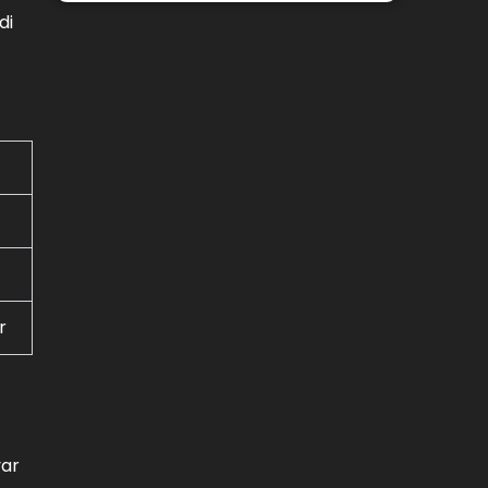
di
r
var