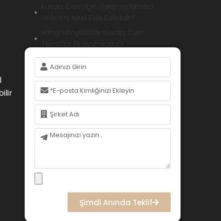
Kuvars Cam için Gelişmiş Kirletici
Giderimi Nasıl Elde Edilebilir?
Hangi Kimyasallar Kuvars Cam
Temizliği ile Uyumludur?
Ekipman Kuvars Cam Temizliği için
İsim
Nasıl Optimize Edilebilir?
l
Kuvars Camın Temizliğini Sağlayan
E-
ilir
posta
Kalite Güvence Protokolleri Nelerdir?
İsim
Kuvars Cam Temizliği Farklı
Senaryolara Nasıl Uyarlanabilir?
Mesaj
Sonuç
SSS (Sıkça Sorulan Sorular)
Şimdi Anında Teklif