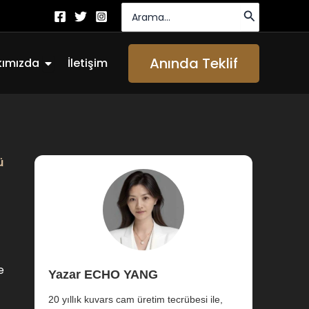
Arayın:
Açık About Us
Anında Teklif
kımızda
İletişim
ü
e
Yazar ECHO YANG
20 yıllık kuvars cam üretim tecrübesi ile,