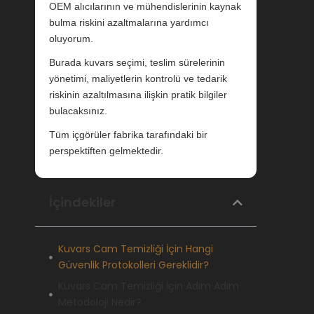
OEM alıcılarının ve mühendislerinin kaynak
bulma riskini azaltmalarına yardımcı
oluyorum.
Burada kuvars seçimi, teslim sürelerinin
yönetimi, maliyetlerin kontrolü ve tedarik
riskinin azaltılmasına ilişkin pratik bilgiler
bulacaksınız.
Tüm içgörüler fabrika tarafındaki bir
perspektiften gelmektedir.
İçindekiler
Kuvars Cam Temizliği İçin Hangi
Güvenlik Protokolleri Gereklidir?
Kuvars Cam Temizliği İçin Adım Adım
Metodoloji Nedir?