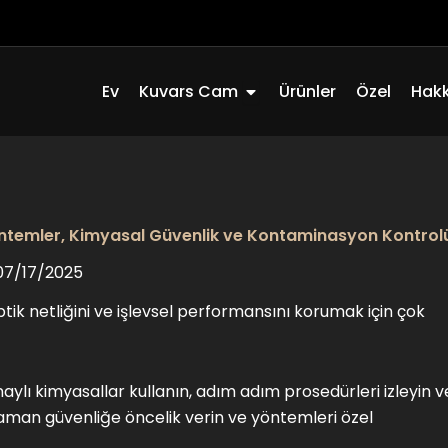
Açık Quartz Glass
Ev
Kuvars Cam
Ürünler
Özel
Hak
öntemler, Kimyasal Güvenlik ve Kontaminasyon Kontrol
07/17/2025
ik netliğini ve işlevsel performansını korumak için çok
naylı kimyasallar kullanın, adım adım prosedürleri izleyin v
 zaman güvenliğe öncelik verin ve yöntemleri özel