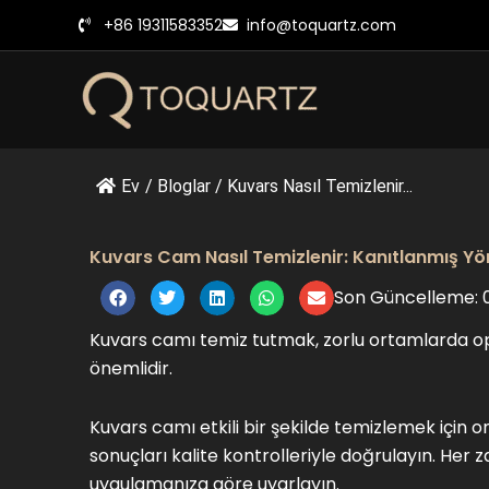
İçeriğe
+86 19311583352
info@toquartz.com
geç
Ev
/
Bloglar
/
Kuvars Nasıl Temizlenir...
Kuvars Cam Nasıl Temizlenir: Kanıtlanmış Y
Son Güncelleme: 
Kuvars camı temiz tutmak, zorlu ortamlarda opt
önemlidir.
Kuvars camı etkili bir şekilde temizlemek için o
sonuçları kalite kontrolleriyle doğrulayın. Her
uygulamanıza göre uyarlayın.