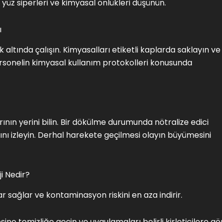
n yüz siperleri ve kimyasal önlükleri düşünün.
ı
 altında çalışın. Kimyasalları etiketli kaplarda saklayın ve
sonelin kimyasal kullanım protokolleri konusunda
ının yerini bilin. Bir dökülme durumunda nötralize edici
ını izleyin. Derhal harekete geçilmesi olayın büyümesini
i Nedir?
lar sağlar ve kontaminasyon riskini en aza indirir.
ne temizliğe geçin ve uygulamaları belirli kirleticilere gö