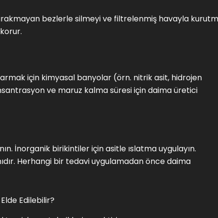
bırakmayan bezlerle silmeyi ve filtrelenmiş havayla kurut
 korur.
armak için kimyasal banyolar (örn. nitrik asit, hidrojen
onsantrasyon ve maruz kalma süresi için daima üretici
ın. İnorganik birikintiler için asitle ıslatma uygulayın.
anıdır. Herhangi bir tedavi uygulamadan önce daima
Elde Edilebilir?