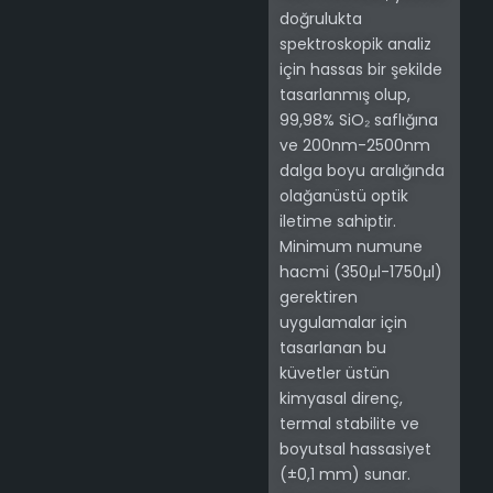
doğrulukta
spektroskopik analiz
için hassas bir şekilde
tasarlanmış olup,
99,98% SiO₂ saflığına
ve 200nm-2500nm
dalga boyu aralığında
olağanüstü optik
iletime sahiptir.
Minimum numune
hacmi (350μl-1750μl)
gerektiren
uygulamalar için
tasarlanan bu
küvetler üstün
kimyasal direnç,
termal stabilite ve
boyutsal hassasiyet
(±0,1 mm) sunar.