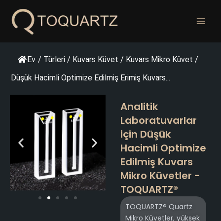
İçeriğe
geç
Ev
/
Türleri
/
Kuvars Küvet
/
Kuvars Mikro Küvet
/
Düşük Hacimli Optimize Edilmiş Erimiş Kuvars...
Analitik
Laboratuvarlar
için Düşük
Hacimli Optimize
Edilmiş Kuvars
Mikro Küvetler -
TOQUARTZ®
TOQUARTZ® Quartz
Mikro Küvetler, yüksek