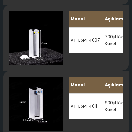
Model
Açıklama
700μl Kuvars
AT-BSM-4007
Küvet
Model
Açıklama
800μl Kuvars
AT-BSM-4011
Küvet