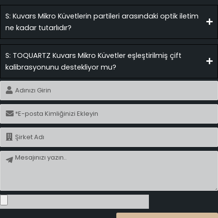
S: Kuvars Mikro Küvetlerin partileri arasındaki optik iletim
ne kadar tutarlıdır?
S: TOQUARTZ Kuvars Mikro Küvetler eşleştirilmiş çift
kalibrasyonunu destekliyor mu?
İsim
E-
posta
İsim
Mesaj