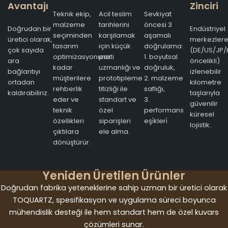
Avantajı
Zinciri
Teknik ekip,
Acil teslim
Sevkiyat
malzeme
tarihlerini
öncesi 3
Doğrudan bir
Endüstriyel
seçiminden
karşılamak
aşamalı
üretici olarak,
merkezler
tasarım
için küçük
doğrulama:
çok sayıda
(DE/US/JP/
optimizasyonuna
parti
1. boyutsal
ara
öncelikli)
kadar
uzmanlığı ve
doğruluk,
bağlantıyı
izlenebilir
müşterilere
prototipleme
2. malzeme
ortadan
kilometre
rehberlik
titizliği ile
saflığı,
kaldırabiliriz.
taşlarıyla
eder ve
standart ve
3.
güvenilir
teknik
özel
performans
küresel
özellikleri
siparişleri
eşi̇kleri̇
lojistik.
çıktılara
ele alma.
dönüştürür.
Yeniden Üretilen Ürünler
Doğrudan fabrika yeteneklerine sahip uzman bir üretici olarak
TOQUARTZ, spesifikasyon ve uygulama süreci boyunca
mühendislik desteği ile hem standart hem de özel kuvars
çözümleri sunar.