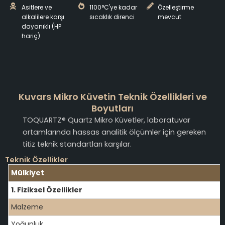
Asitlere ve
1100°C'ye kadar
Özelleştirme
alkalilere karşı
sıcaklık direnci
mevcut
dayanıklı (HP
hariç)
Kuvars Mikro Küvetin Teknik Özellikleri ve
Boyutları
TOQUARTZ® Quartz Mikro Küvetler, laboratuvar
ortamlarında hassas analitik ölçümler için gereken
titiz teknik standartları karşılar.
Teknik Özellikler
Mülkiyet
1. Fiziksel Özellikler
Malzeme
Yoğunluk