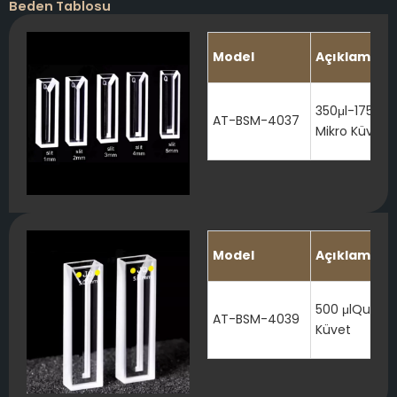
Beden Tablosu
Model
Açıklama
350μl-1750μl
AT-BSM-4037
Mikro Küvet
Model
Açıklama
500 μlQuartz
AT-BSM-4039
Küvet