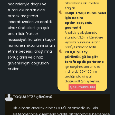
absorbans okumaları
hacimleriyle doğru ve
sağlar.
tutarlı okumalar elde
350μl-1750μl numuneler
etmek araştırma
için hacim
laboratuvarları ve analitik
optimizasyonlu
cihaz üreticileri için çok
geometri
Analitik iş akışlarında
önemlidir. Yüksek
standart 3,5 ml küvetlere
hassasiyeti korurken küçük
kıyasla numune israfını
numune miktarlarını analiz
60%'ye kadar azaltır.
etme becerisi, araştırma
Ra 0,01 yüzey
sonuçlarını ve cihaz
pürüzlülüğü ile çift
taraflı optik parlatma
güvenilirliğini doğrudan
Işık saçılmasını en aza
etkiler.
indirerek 190-1100nm
aralığında sinyal
doğrusallığını iyileştirir.
Çözümümü Bul
TOQUARTZ® çözümü
Bir Alman analitik cihaz OEM'i, otomatik UV-Vis
sistemlerinde küvetlerin yanlış hizalanması nedeniyle