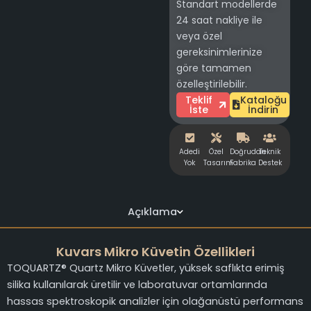
Standart modellerde
24 saat nakliye ile
veya özel
gereksinimlerinize
göre tamamen
özelleştirilebilir.
Teklif
Kataloğu
İste
İndirin
Adedi
Özel
Doğrudan
Teknik
Yok
Tasarım
Fabrika
Destek
Açıklama
Kuvars Mikro Küvetin Özellikleri
TOQUARTZ® Quartz Mikro Küvetler, yüksek saflıkta erimiş
silika kullanılarak üretilir ve laboratuvar ortamlarında
hassas spektroskopik analizler için olağanüstü performans