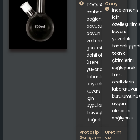
Onay
TOQUARTZ®
İncelemeniz
mühendisleri,
için
bağlantı
özelleştirilmi
boyutu,
kuvars
boyun açısı
yuvarlak
ve termal
tabanlı şişen
gereksinimler
teknik
dahil olmak
çizimlerini
üzere
sağlayarak
yuvarlak
tüm
tabanlı çift
özelliklerin
boyunlu
laboratuvar
kuvars şişeler
kurulumunu
için
uygun
uygulama
olmasını
ihtiyaçlarınızı
sağlıyoruz.
değerlendirir.
Prototip
Üretim
Geliştirme
ve