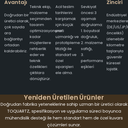
Avantajı
Zinciri
Teknik ekip,
Acil teslim
Sevkiyat
malzeme
tarihlerini
öncesi 3
Doğrudan bir
Endüstriyel
seçiminden
karşılamak
aşamalı
üretici olarak,
merkezler
tasarım
için küçük
doğrulama:
çok sayıda
(DE/US/JP/
optimizasyonuna
parti
1. boyutsal
ara
öncelikli)
kadar
uzmanlığı ve
doğruluk,
bağlantıyı
izlenebilir
müşterilere
prototipleme
2. malzeme
ortadan
kilometre
rehberlik
titizliği ile
saflığı,
kaldırabiliriz.
taşlarıyla
eder ve
standart ve
3.
güvenilir
teknik
özel
performans
küresel
özellikleri
siparişleri
eşi̇kleri̇
lojistik.
çıktılara
ele alma.
dönüştürür.
Yeniden Üretilen Ürünler
Doğrudan fabrika yeteneklerine sahip uzman bir üretici olarak
TOQUARTZ, spesifikasyon ve uygulama süreci boyunca
mühendislik desteği ile hem standart hem de özel kuvars
çözümleri sunar.