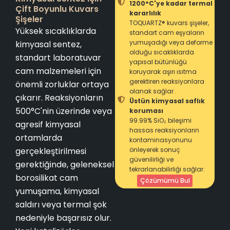
1200°C'ye kadar termal
Çift Boyunlu Kuvars
kararlılık
Şişeler
TOQUARTZ® kuvars şişeler,
Yüksek sıcaklıklarda
standart cam eşyaların
yumuşadığı veya deforme
kimyasal sentez,
olduğu sıcaklıklarda
standart laboratuvar
yapısal bütünlüğü
cam malzemeleri için
koruyarak aşırı ısıtma
gerektiren reaksiyonlara
önemli zorluklar ortaya
olanak sağlar.
çıkarır. Reaksiyonların
Üstün kimyasal saflık
500°C'nin üzerinde veya
koruması
99.99% SiO₂ bileşimi
agresif kimyasal
hassas reaksiyonların
ortamlarda
kontaminasyonunu
gerçekleştirilmesi
önleyerek sonuç
güvenilirliği ve
gerektiğinde, geleneksel
tekrarlanabilirliği sağlar.
borosilikat cam
Çözümümü Bul
yumuşama, kimyasal
saldırı veya termal şok
nedeniyle başarısız olur.