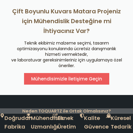
Çift Boyunlu Kuvars Matara Projeniz
için Mühendislik Desteğine mi
İhtiyacınız Var?
Teknik ekibimiz malzeme seçimi, tasarım
optimizasyonu konularında ücretsiz danışmanlık
hizmeti vermektedir,
ve laboratuvar gereksinimleriniz için uygulamaya özel
öneriler.
Mühendisimizle İletişime Geçin
Neden TOQUARTZ ile Ortak Olmalısınız?
Doğrudan
Mühendislik
Esnek
Kalite
Küresel
Fabrika
Uzmanlığı
Üretim
Güvence
Tedarik