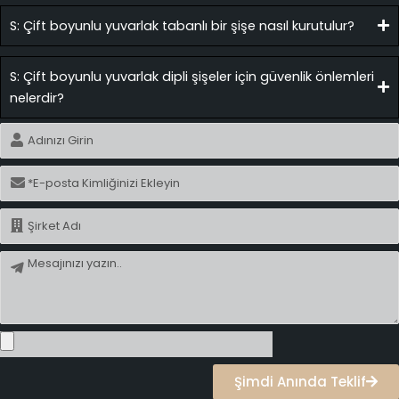
S: Çift boyunlu yuvarlak tabanlı bir şişe nasıl kurutulur?
S: Çift boyunlu yuvarlak dipli şişeler için güvenlik önlemleri
nelerdir?
İsim
E-
posta
İsim
Mesaj
Şimdi Anında Teklif