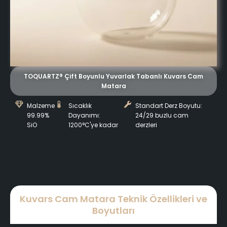
TOQUARTZ® Çift Boyunlu Yuvarlak Tabanlı Kuvars Cam
Matara
Malzeme
Sıcaklık
Standart Derz Boyutu:
99.99%
Dayanımı:
24/29 buzlu cam
SiO
1200°C'ye kadar
derzleri
Kuvars Cam Matara Teknik Özellikleri ve
Boyutları