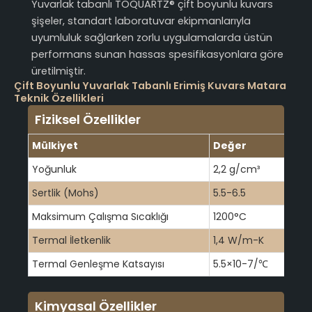
Yuvarlak tabanlı TOQUARTZ® çift boyunlu kuvars
şişeler, standart laboratuvar ekipmanlarıyla
uyumluluk sağlarken zorlu uygulamalarda üstün
performans sunan hassas spesifikasyonlara göre
üretilmiştir.
Çift Boyunlu Yuvarlak Tabanlı Erimiş Kuvars Matara
Teknik Özellikleri
Fiziksel Özellikler
Mülkiyet
Değer
Yoğunluk
2,2 g/cm³
Sertlik (Mohs)
5.5-6.5
Maksimum Çalışma Sıcaklığı
1200°C
Termal İletkenlik
1,4 W/m-K
Termal Genleşme Katsayısı
5.5×10-7/℃
Kimyasal Özellikler