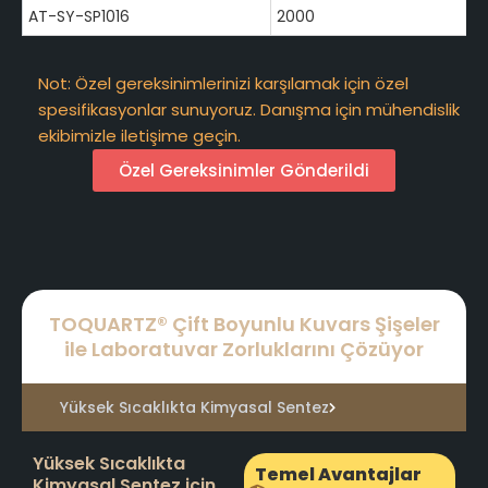
AT-SY-SP1016
2000
Not: Özel gereksinimlerinizi karşılamak için özel
spesifikasyonlar sunuyoruz. Danışma için mühendislik
ekibimizle iletişime geçin.
Özel Gereksinimler Gönderildi
TOQUARTZ® Çift Boyunlu Kuvars Şişeler
ile Laboratuvar Zorluklarını Çözüyor
Yüksek Sıcaklıkta Kimyasal Sentez
Yüksek Sıcaklıkta
Temel Avantajlar
Kimyasal Sentez için