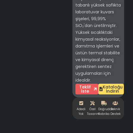
tabanlı yüksek saflıkta
laboratuvar kuvars
şişeleri, 99,99%
SiO₂'dan üretilmiştir.
Yüksek sıcaklıktaki
kimyasal reaksiyonlar,
damıtma işlemleri ve
üstün termal stabilite
ve kimyasal direnç
gerektiren sentez
uygulamaları için
idealdir.
Teklif
Kataloğu
İste
İndirin
Adedi
Özel
Doğrudan
Teknik
Yok
Tasarım
Fabrika
Destek