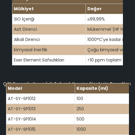
Mülkiyet
Değer
SiO İçeriği
≥99,99%
Asit Direnci
Mükemmel (HF hariç)
Alkali Direnci
1000°C'ye kadar iyi
Kimyasal İnertlik
Çoğu kimyasal ve reakti
Eser Element Safsızlıkları
<10 ppm toplam
Çift Boyunlu Yuvarlak Tabanlı Kuvars Şişelerin Boyutları
Model
Kapasite (ml)
AT-SY-SP1012
100
AT-SY-SP1013
250
AT-SY-SP1014
500
AT-SY-SP1015
1000