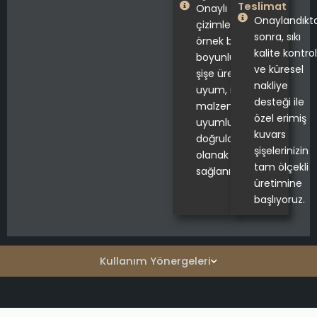
Teslimat
Onaylı
Onaylandıkt
çizimlere göre
sonra, sıkı
örnek bir çift
kalite kontrol
boyunlu kuvars
ve küresel
şişe üretilerek
nakliye
uyum, işlev ve
desteği ile
malzeme
özel erimiş
uyumluluğunu
kuvars
doğrulamanıza
şişelerinizin
olanak
tam ölçekli
sağlanır.
üretimine
başlıyoruz.
Kullanım Yönergeleri