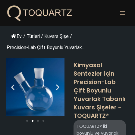
İçeriğe
geç
Ev
/
Türleri
/
Kuvars Şişe
/
Precision-Lab Çift Boyunlu Yuvarlak...
Kimyasal
Sentezler için
Precision-Lab
Çift Boyunlu
Yuvarlak Tabanlı
Kuvars Şişeler -
TOQUARTZ®
TOQUARTZ® iki
boyunlu ve yuvarlak