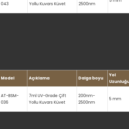
5 mm
043
Yollu Kuvars Küvet
2500nm
Yol
Model
Açıklama
Dalga boyu
Uzunluğ
AT-BSM-
7ml UV-Grade Çift
200nm-
5 mm
036
Yollu Kuvars Küvet
2500nm