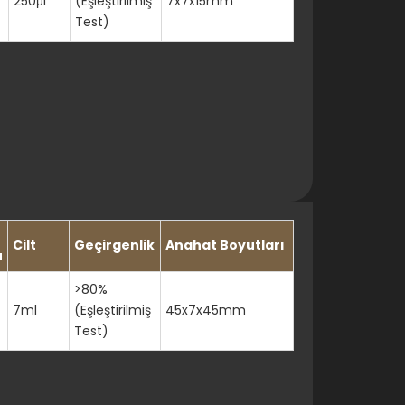
250μl
(Eşleştirilmiş
7x7x15mm
Test)
Cilt
Geçirgenlik
Anahat Boyutları
u
>80%
7ml
(Eşleştirilmiş
45x7x45mm
Test)