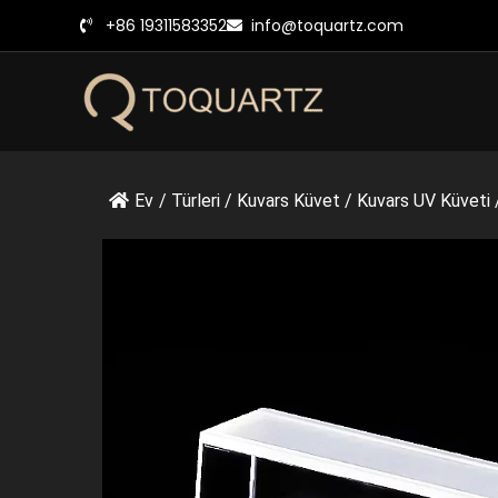
İçeriğe
+86 19311583352
info@toquartz.com
geç
Ev
/
Türleri
/
Kuvars Küvet
/
Kuvars UV Küveti