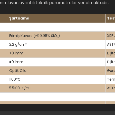
anımlayan ayrıntılı teknik parametreler yer almaktadır.
Şartname
Tes
Erimiş Kuvars (≥99,98% SiO₂)
XRF 
2,2 g/cm³
AST
±0.1mm
Diji
±0.1mm
Diji
Optik Cila
Gör
1100°C
Term
5.5×10-⁷ /°C
AST
200-2500nm
UV-V
>80% (Eşleştirilmiş Test)
UV-V