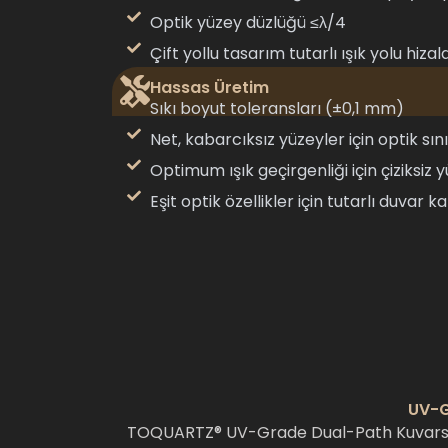
Optik yüzey düzlüğü ≤λ/4
Çift yollu tasarım tutarlı ışık yolu hiza
Hassas Üretim
Sıkı boyut toleransları (±0,1 mm)
Net, kabarcıksız yüzeyler için optik sı
Optimum ışık geçirgenliği için çiziksiz 
Eşit optik özellikler için tutarlı duvar kal
UV-Gr
TOQUARTZ® UV-Grade Dual-Path Kuvars Küv