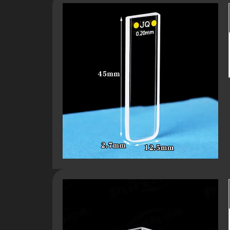
Optik Yüzey Düzlüğü
Kırılma İndisi (589,3nm)
Yüzey Kalitesi
Yol Uzunluğu Doğruluğu
3. Kimyasal Özellikler
Kimyasal Bileşim
Asit Direnci
Alkali Direnci
Solvent Direnci
Su Emme