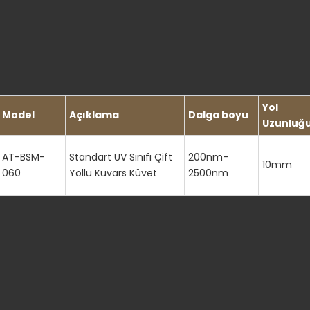
Yol
Model
Açıklama
Dalga boyu
Uzunluğ
AT-BSM-
Standart UV Sınıfı Çift
200nm-
10mm
060
Yollu Kuvars Küvet
2500nm