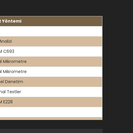
t Yöntemi
Analizi
M C693
tal Mikrometre
tal Mikrometre
sel Denetim
al Testler
M E228
is-NIR Spektrofotometre
is Spektrofotometre