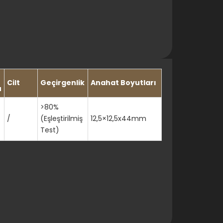
Cilt
Geçirgenlik
Anahat Boyutları
u
>80%
/
(Eşleştirilmiş
12,5×12,5x44mm
Test)