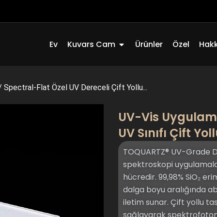
Açık Quartz Glass
Ev
Kuvars Cam
Ürünler
Özel
Hak
/
Spectral-Flat Özel UV Dereceli Çift Yollu...
UV-Vis Uygulamal
UV Sınıfı Çift Y
TOQUARTZ® UV-Grade Dua
spektroskopi uygulamaları
hücredir. 99,98% SiO₂ er
dalga boyu aralığında 
iletim sunar. Çift yollu t
sağlayarak spektrofotomet