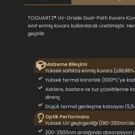
TOQUARTZ® UV-Grade Dual-Path Kuvars Küvetle
sınıf erimiş kuvars kullanılarak üretilmiştir. He
geçirilir.
Malzeme Bileşimi
Yüksek saflıkta erimiş kuvars (≥99,98%
Yüksek termal kararlılık (1100°C'ye ka
Asitlere, bazlara ve tuz çözeltilerine
direnç
Düşük termal genleşme katsayısı (5,5
Optik Performans
Yüksek UV geçirgenliği (190-250nm'd
200-2500nm aralığında absorpsiyon p