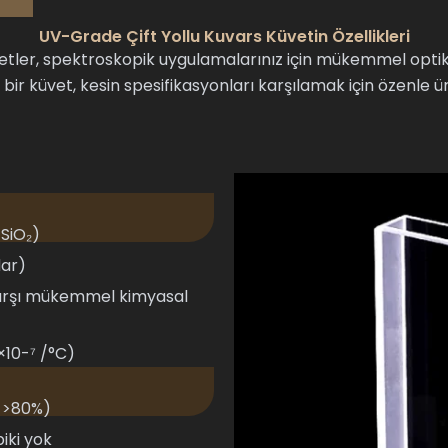
UV-Grade Çift Yollu Kuvars Küvetin Özellikleri
r, spektroskopik uygulamalarınız için mükemmel optik p
r bir küvet, kesin spesifikasyonları karşılamak için özenle üre
 SiO₂)
dar)
 karşı mükemmel kimyasal
×10-⁷ /°C)
e >80%)
iki yok