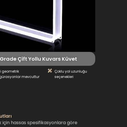
rade Çift Yollu Kuvars Küvet
li geometrik
Çoklu yol uzunluğu
igürasyonlar mevcuttur
seçenekleri
utları
için hassas spesifikasyonlara göre