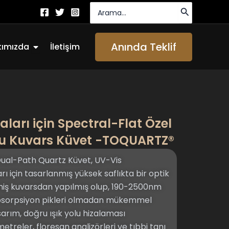
Arayın:
Açık About Us
Anında Teklif
kımızda
İletişim
arı için Spectral-Flat Özel
ollu Kuvars Küvet -TOQUARTZ®
l-Path Quartz Küvet, UV-Vis
 için tasarlanmış yüksek saflıkta bir optik
imiş kuvarsdan yapılmış olup, 190-2500nm
absorpsiyon pikleri olmadan mükemmel
asarım, doğru ışık yolu hizalaması
reler, floresan analizörleri ve tıbbi tanı