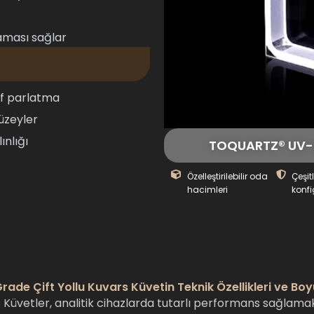
laması sağlar
nıf parlatma
yüzeyler
ınlığı
TOQUARTZ® UV-G
Özelleştirilebilir oda
Çeşit
hacimleri
konf
ade Çift Yollu Kuvars Küvetin Teknik Özellikleri ve Boy
etler, analitik cihazlarda tutarlı performans sağlamak 