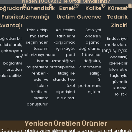
Neden TOQUARTZ ile Ortak Olmalısınız?
oğrudan
Mühendislik
Esnek
Kalite
Küresel
Fabrika
Uzmanlığı
Üretim
Güvence
Tedarik
Avantajı
Zinciri
Teknik ekip,
Acil teslim
Sevkiyat
malzeme
tarihlerini
öncesi 3
oğrudan bir
Endüstriyel
seçiminden
karşılamak
aşamalı
etici olarak,
merkezlere
tasarım
için küçük
doğrulama:
çok sayıda
(DE/US/JP/KR
optimizasyonuna
parti
1. boyutsal
ara
öncelikli)
kadar
uzmanlığı ve
doğruluk,
bağlantıyı
izlenebilir
müşterilere
prototipleme
2. malzeme
ortadan
kilometre
rehberlik
titizliği ile
saflığı,
aldırabiliriz.
taşlarıyla
eder ve
standart ve
3.
güvenilir
teknik
özel
performans
küresel
özellikleri
siparişleri
eşi̇kleri̇
lojistik.
çıktılara
ele alma.
dönüştürür.
Yeniden Üretilen Ürünler
Doğrudan fabrika yeteneklerine sahip uzman bir üretici olarak