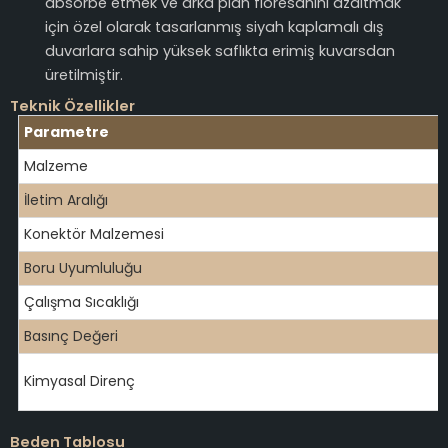
absorbe etmek ve arka plan floresanını azaltmak
için özel olarak tasarlanmış siyah kaplamalı dış
duvarlara sahip yüksek saflıkta erimiş kuvarsdan
üretilmiştir.
Teknik Özellikler
Parametre
Malzeme
İletim Aralığı
Konektör Malzemesi
Boru Uyumluluğu
Çalışma Sıcaklığı
Basınç Değeri
Kimyasal Direnç
Beden Tablosu