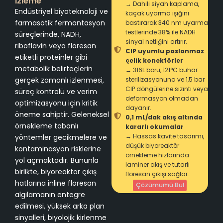
İzleme
→ Dahili siyah kaplama,
Endüstriyel biyoteknoloji ve
kaçak uyarma ışığını
farmasötik fermantasyon
bastırarak 340 nm uyarma
testlerinde 38% ile NADH
süreçlerinde, NADH,
sinyal netliğini artırır.
riboflavin veya floresan
CIP uyumlu paslanmaz
etiketli proteinler gibi
çelik konektörler
metabolik belirteçlerin
→ 316L boru, 121°C buhar
gerçek zamanlı izlenmesi,
sterilizasyonuna ve 1,5 bar
CIP döngülerine sızıntı veya
süreç kontrolü ve verim
deformasyon olmadan
optimizasyonu için kritik
dayanır.
öneme sahiptir. Geleneksel
0,1 mL/dak akış altında
örnekleme tabanlı
kararlı okumalar
→ Hassas kavite tasarımı,
yöntemler gecikmelere ve
düşük biyoreaktör
kontaminasyon risklerine
örnekleme hızlarında
yol açmaktadır. Bununla
laminer akış ve tutarlı
birlikte, biyoreaktör çıkış
floresan çıkışı sağlar.
hatlarına inline floresan
Çözümümü Bul
algılamanın entegre
edilmesi, yüksek arka plan
sinyalleri, biyolojik kirlenme