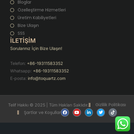
Bloglar
Özelleştirme Hizmetleri
Üretim Kabiliyetleri
Bize Ulaşın
SSS
İLETİŞİM
Sorularınız İçin Bize Ulaşın!
Telefon:
+86-19311583352
Whatsapp:
+86-19311583352
E-posta:
info@toquartz.com
Gizlilik Politikası
Telif Hakkı © 2025 | Tüm Hakları Saklıdır.
F
Y
L
T
T
Şartlar ve Koşullar
a
o
i
w
i
c
u
n
i
k
e
t
k
t
t
b
u
e
t
o
o
b
d
e
k