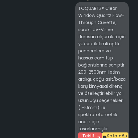
TOQUARTZ® Clear
Window Quartz Flow-
Through Cuvette,
sürekli UV-Vis ve
floresan ölçümleri için
yüksek iletimli optik
pencerelere ve
hassas cam tüp
bağlantılarına sahiptir.
200-2500nm iletim
aralığı, çoğu asit/baza
karşı kimyasal direnç
ve özelleştirilebilir yol
uzunluğu seçenekleri
(1-10mm) ile
spektrofotometrik
analiz için
tasarlanmıştır.
Teklif
Kataloğu