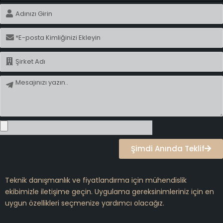
İsim
E-
posta
İsim
Mesaj
Şimdi Anında Teklif
Teknik danışmanlık ve fiyatlandırma için mühendislik
ekibimizle iletişime geçin. Uygulama gereksinimleriniz için en
uygun özellikleri seçmenize yardımcı olacağız.