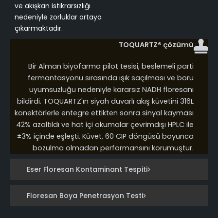
ve akışkan istikrarsızlığı
nedeniyle zorluklar ortaya
çıkarmaktadır.
TOQUARTZ® çözümü
Bir Alman biyofarma pilot tesisi, beslemeli parti
fermantasyonu sırasında ışık saçılması ve boru
uyumsuzluğu nedeniyle kararsız NADH floresanı
bildirdi. TOQUARTZ'ın siyah duvarlı akış küvetini 316L
konektörlerle entegre ettikten sonra sinyal kayması
42% azaltıldı ve hat içi okumalar çevrimdışı HPLC ile
±3% içinde eşleşti. Küvet, 60 CIP döngüsü boyunca
bozulma olmadan performansını korumuştur.
Eser Floresan Kontaminant Tespiti
Floresan Boya Penetrasyon Testi