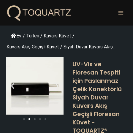
İçeriğe
geç
Ev
/
Türleri
/
Kuvars Küvet
/
Kuvars Akış Geçişli Küvet
/
Siyah Duvar Kuvars Akış...
UV-Vis ve
Floresan Tespiti
için Paslanmaz
Çelik Konektörlü
Siyah Duvar
Kuvars Akış
Geçişli Floresan
Küvet -
TOQUARTZ®