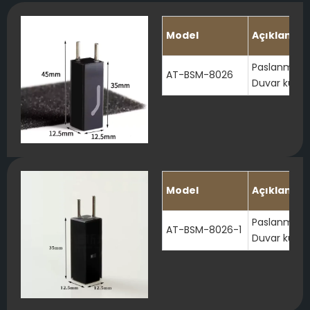
Model
Açıklama
Paslanmaz ç
AT-BSM-8026
Duvar kuvars
Model
Açıklama
Paslanmaz ç
AT-BSM-8026-1
Duvar kuvars