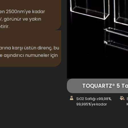
den 2500nm'ye kadar
, görünür ve yakın
irir.
larına karşı üstün direnç, bu
e aşındırıcı numuneler için
TOQUARTZ® 5 Tar
SiO2 Saflığı ≥99,98%,
99,995%'ye kadar