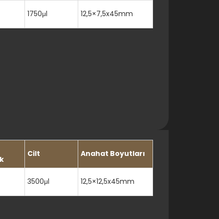
1750μl
12,5×7,5x45mm
Cilt
Anahat Boyutları
k
3500μl
12,5×12,5x45mm