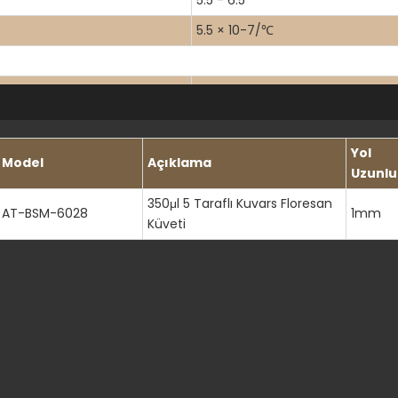
5.5 - 6.5
5.5 × 10-7/℃
Asitlere, bazlara, tuzlara ve flo
≤0,01%
Oda sıcaklığında ihmal edilebilir
Yol
Model
Açıklama
Uzunlu
350μl 5 Taraflı Kuvars Floresan
190-4500nm (UV-VIS-NIR)
AT-BSM-6028
1mm
Küveti
146%
10 mm kalınlıkta >80%
80-50 kazı-kazan