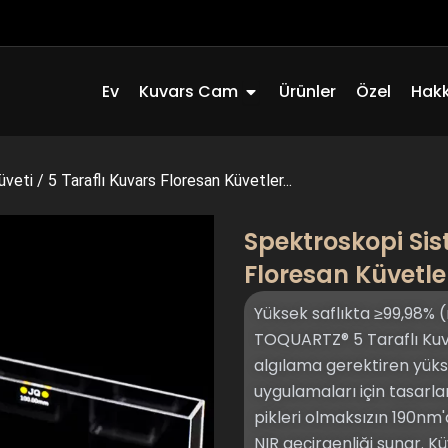
Açık Quartz Glass
Ev
Kuvars Cam
Ürünler
Özel
Hak
üveti
/
5 Taraflı Kuvars Floresan Küvetler...
Spektroskopi Sist
Floresan Küvetl
Yüksek saflıkta ≥99,98% 
TOQUARTZ® 5 Taraflı Kuva
algılama gerektiren yüks
uygulamaları için tasarl
pikleri olmaksızın 190
NIR geçirgenliği sunar. Kü