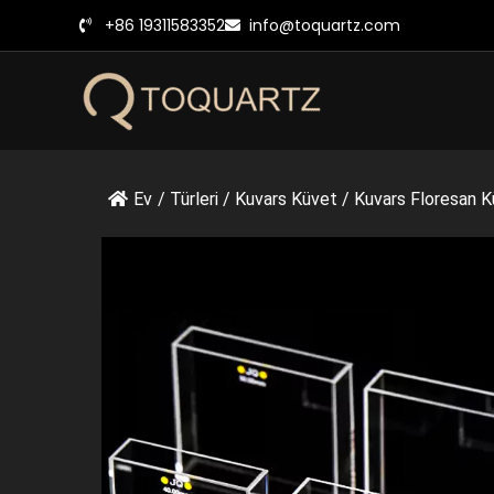
İçeriğe
+86 19311583352
info@toquartz.com
geç
Ev
/
Türleri
/
Kuvars Küvet
/
Kuvars Floresan K