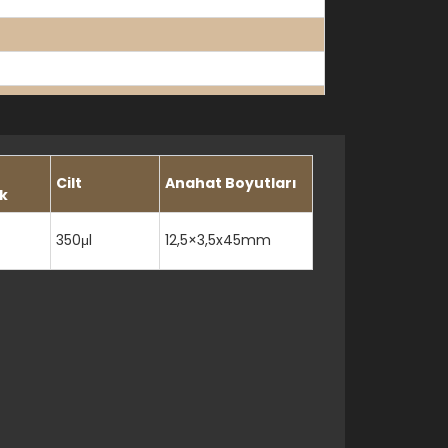
rür gazlarına karşı mükemmel direnç
Cilt
Anahat Boyutları
k
350μl
12,5×3,5x45mm