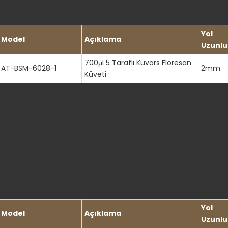
Yol
Model
Açıklama
Uzunlu
700μl 5 Taraflı Kuvars Floresan
AT-BSM-6028-1
2mm
Küveti
Yol
Model
Açıklama
Uzunlu