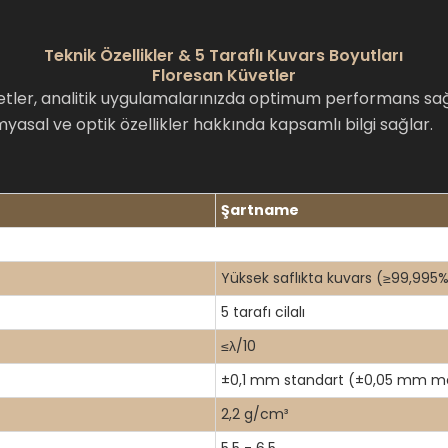
Teknik Özellikler & 5 Taraflı Kuvars Boyutları
Floresan Küvetler
etler, analitik uygulamalarınızda optimum performans sağ
 kimyasal ve optik özellikler hakkında kapsamlı bilgi sağlar.
Şartname
Yüksek saflıkta kuvars (≥99,995%
5 tarafı cilalı
≤λ/10
±0,1 mm standart (±0,05 mm m
2,2 g/cm³