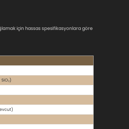
lamak için hassas spesifikasyonlara göre
 SiO₂)
evcut)