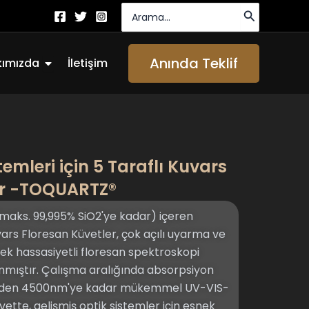
Arayın:
Açık About Us
Anında Teklif
kımızda
İletişim
emleri için 5 Taraflı Kuvars
er -TOQUARTZ®
(maks. 99,995% SiO2'ye kadar) içeren
rs Floresan Küvetler, çok açılı uyarma ve
ek hassasiyetli floresan spektroskopi
anmıştır. Çalışma aralığında absorpsiyon
nm'den 4500nm'ye kadar mükemmel UV-VIS-
vette, gelişmiş optik sistemler için esnek