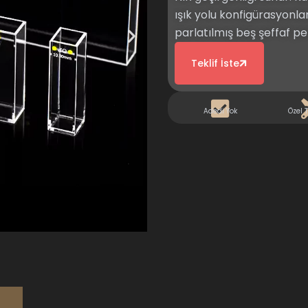
ışık yolu konfigürasyonla
parlatılmış beş şeffaf p
Teklif İste
Adedi Yok
Özel 