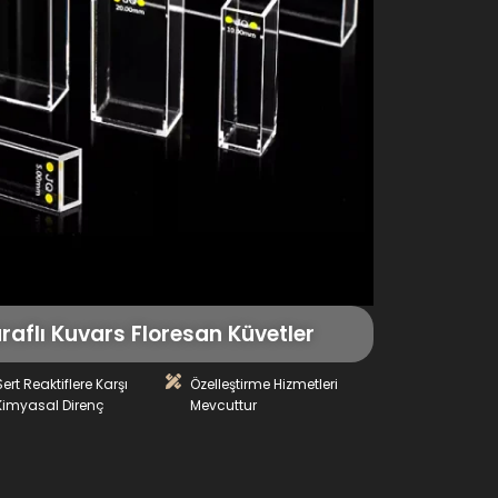
aflı Kuvars Floresan Küvetler
Sert Reaktiflere Karşı
Özelleştirme Hizmetleri
Kimyasal Direnç
Mevcuttur