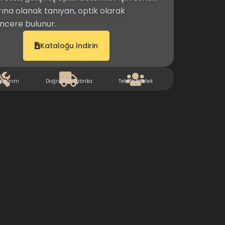
rına olanak tanıyan, optik olarak
encere bulunur.
Kataloğu İndirin
Tasarım
Doğrudan Fabrika
Teknik Destek