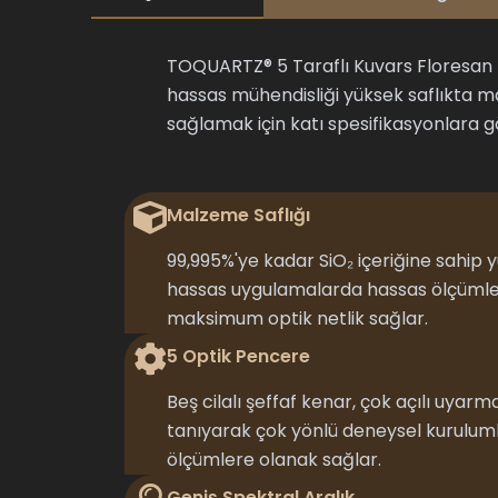
TOQUARTZ® 5 Taraflı Kuvars Floresan 
hassas mühendisliği yüksek saflıkta mal
sağlamak için katı spesifikasyonlara gö
Malzeme Saflığı
99,995%'ye kadar SiO₂ içeriğine sahip y
hassas uygulamalarda hassas ölçümler 
maksimum optik netlik sağlar.
5 Optik Pencere
Beş cilalı şeffaf kenar, çok açılı uyar
tanıyarak çok yönlü deneysel kuruluml
ölçümlere olanak sağlar.
Geniş Spektral Aralık