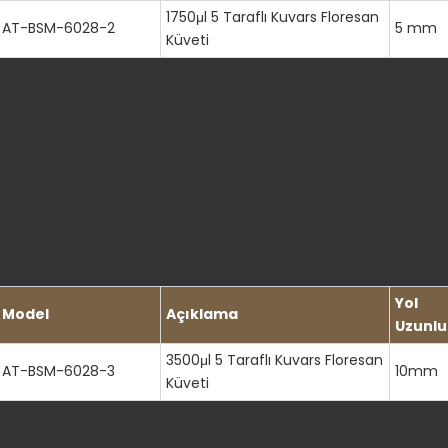
1750μl 5 Taraflı Kuvars Floresan
AT-BSM-6028-2
5 mm
Küveti
Yol
Model
Açıklama
Uzunlu
3500μl 5 Taraflı Kuvars Floresan
AT-BSM-6028-3
10mm
Küveti