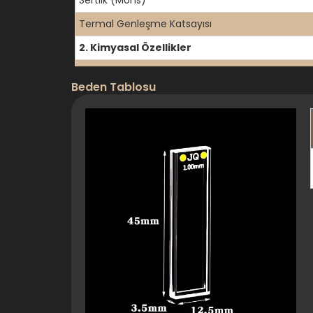
Sertlik (Mohs)
Termal Genleşme Katsayısı
2. Kimyasal Özellikler
Kimyasal Direnç
Beden Tablosu
Su Emme
Helyum Geçirgenliği
3. Optik Özellikler
İletim Aralığı
Kırılma İndisi (589,3nm)
UV İletimi (254nm)
Yüzey Kalitesi