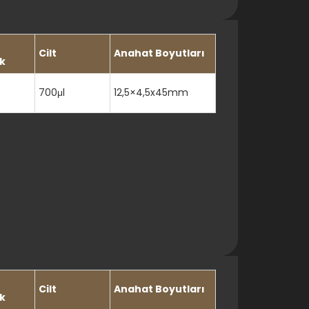
Cilt
Anahat Boyutları
k
700μl
12,5×4,5x45mm
Cilt
Anahat Boyutları
k