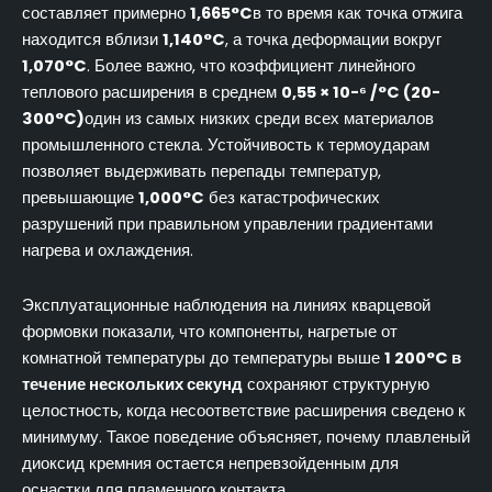
составляет примерно
1,665°C
в то время как точка отжига
находится вблизи
1,140°C
, а точка деформации вокруг
1,070°C
. Более важно, что коэффициент линейного
теплового расширения в среднем
0,55 × 10-⁶ /°C (20-
300°C)
один из самых низких среди всех материалов
промышленного стекла. Устойчивость к термоударам
позволяет выдерживать перепады температур,
превышающие
1,000°C
без катастрофических
разрушений при правильном управлении градиентами
нагрева и охлаждения.
Эксплуатационные наблюдения на линиях кварцевой
формовки показали, что компоненты, нагретые от
комнатной температуры до температуры выше
1 200°C в
течение нескольких секунд
сохраняют структурную
целостность, когда несоответствие расширения сведено к
минимуму. Такое поведение объясняет, почему плавленый
диоксид кремния остается непревзойденным для
оснастки для пламенного контакта.