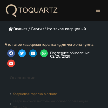
Перейти
к
содержанию
Главная
/
Блоги
/
Что такое кварцевый...
Что такое кварцевая горелка и для чего она нужна
Последнее обновление:
02/25/2026
Оглавление
Кварцевая горелка в основе
Кварц высокой чистоты как основополагающий
материал