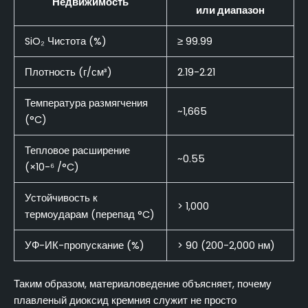
Недвижимость
или диапазон
SiO₂ Чистота (%)
≥ 99.99
Плотность (г/см³)
2.19-2.21
Температура размягчения
~1,665
(°C)
Тепловое расширение
~0.55
(×10-⁶ /°C)
Устойчивость к
> 1,000
термоударам (перепад °C)
УФ-ИК-пропускание (%)
> 90 (200-2,000 нм)
Таким образом, материаловедение объясняет, почему
плавленый диоксид кремния служит не просто