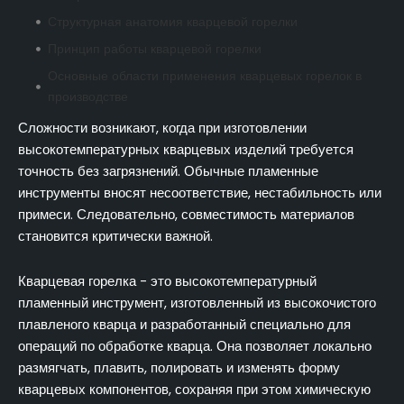
Структурная анатомия кварцевой горелки
Принцип работы кварцевой горелки
Основные области применения кварцевых горелок в
производстве
Преимущества производительности, присущие
Сложности возникают, когда при изготовлении
кварцевым горелкам
высокотемпературных кварцевых изделий требуется
точность без загрязнений. Обычные пламенные
Технические параметры, характеризующие
характеристики кварцевой горелки
инструменты вносят несоответствие, нестабильность или
примеси. Следовательно, совместимость материалов
Рабочие условия для устойчивой работы кварцевой
становится критически важной.
горелки
Заключение
Кварцевая горелка - это высокотемпературный
ЧАСТО ЗАДАВАЕМЫЕ ВОПРОСЫ
пламенный инструмент, изготовленный из высокочистого
плавленого кварца и разработанный специально для
операций по обработке кварца. Она позволяет локально
размягчать, плавить, полировать и изменять форму
кварцевых компонентов, сохраняя при этом химическую