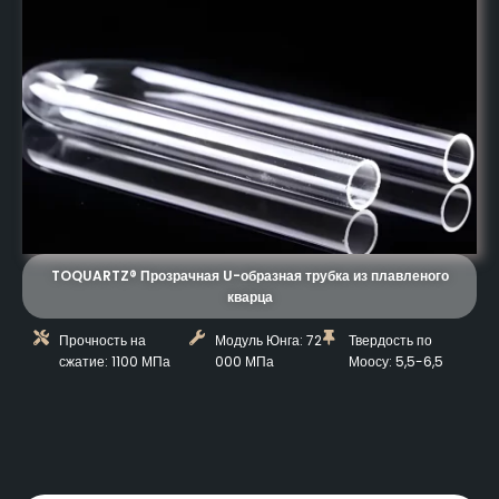
TOQUARTZ® Прозрачная U-образная трубка из плавленого
кварца
Прочность на
Модуль Юнга: 72
Твердость по
сжатие: 1100 МПа
000 МПа
Моосу: 5,5-6,5