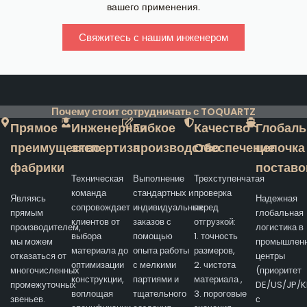
вашего применения.
Свяжитесь с нашим инженером
Почему стоит сотрудничать с TOQUARTZ
Прямое
Инженерная
Гибкое
Качество
Глобаль
преимущество
экспертиза
производство
Обеспечение
цепочка
фабрики
поставо
Техническая
Выполнение
Трехступенчатая
команда
стандартных и
проверка
Являясь
Надежная
сопровождает
индивидуальных
перед
прямым
глобальная
клиентов от
заказов с
отгрузкой:
производителем,
логистика в
выбора
помощью
1. точность
мы можем
промышлен
материала до
опыта работы
размеров,
отказаться от
центры
оптимизации
с мелкими
2. чистота
многочисленных
(приоритет
конструкции,
партиями и
материала ,
промежуточных
DE/US/JP/K
воплощая
тщательного
3. пороговые
звеньев.
с