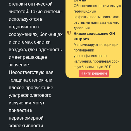
254 нм
стенок и оптической
Обеспечивает оптимальную
чистотой. Такие системы
гермицидную
эффективность в системах с
используются в
ртутными лампами низкого
водоочистных
давления.
сооружениях, больницах
Низкое содержание OH
≤10ppm
и системах очистки
Минимизирует потери при
воздуха, где надежность
поглощении
ультрафиолетового
имеет решающее
излучения, продлевая срок
значение.
службы лампы до 20%.
Несоответствующая
Найти решение
толщина стенок или
плохое пропускание
ультрафиолетового
излучения могут
привести к
неравномерной
эффективности