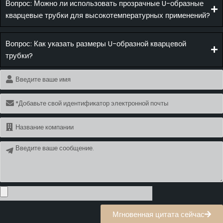
Вопрос: Можно ли использовать прозрачные U-образные
кварцевые трубки для высокотемпературных применений?
Вопрос: Как указать размеры U-образной кварцевой
трубки?
Имя
Электронная
почта
Имя
Сообщение
Мгновенная цитата сейчас