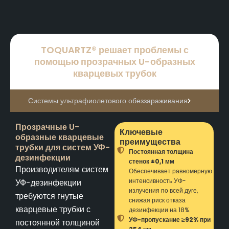
TOQUARTZ® решает проблемы с
помощью прозрачных U-образных
кварцевых трубок
Системы ультрафиолетового обеззараживания
Прозрачные U-
Ключевые
образные кварцевые
преимущества
трубки для систем УФ-
Постоянная толщина
дезинфекции
стенок ±0,1 мм
Производителям систем
Обеспечивает равномерную
интенсивность УФ-
УФ-дезинфекции
излучения по всей дуге,
требуются гнутые
снижая риск отказа
кварцевые трубки с
дезинфекции на 18%.
УФ-пропускание ≥92% при
постоянной толщиной