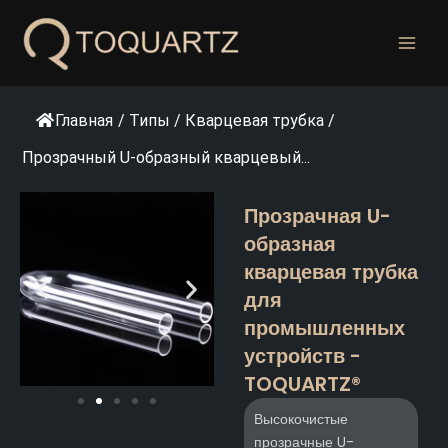
Перейти
к
содержанию
Главная
/
Типы
/
Кварцевая трубка
/
Прозрачный U-образный кварцевый...
Прозрачная U-
образная
кварцевая трубка
для
промышленных
устройств -
TOQUARTZ®
Высокочистые
прозрачные U-