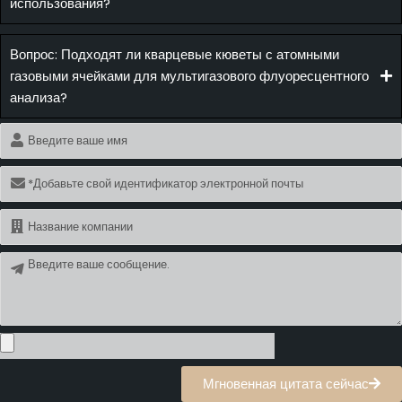
использования?
Вопрос: Подходят ли кварцевые кюветы с атомными
газовыми ячейками для мультигазового флуоресцентного
анализа?
Имя
Электронная
почта
Имя
Сообщение
Мгновенная цитата сейчас