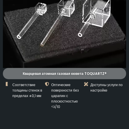
Кварцевая атомная газовая кювета TOQUARTZ®
Соответствие
Оптические
Доступны услуги по
толщины стенок в
поверхности без
настройке
пределах ±0,1 мм
царапин с
плоскостностью
<λ/10