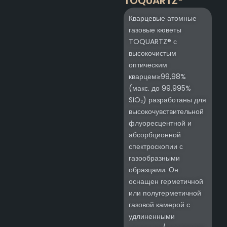
TOQUARTZ®
Кварцевые атомные
газовые кюветы
TOQUARTZ® с
высокочистым
оптическим
кварцем≥99,98%
(макс. до 99,995%
SiO₂) разработаны для
высокочувствительной
флуоресцентной и
абсорбционной
спектроскопии с
газообразными
образцами. Он
оснащен герметичной
или полугерметичной
газовой камерой с
удлиненными