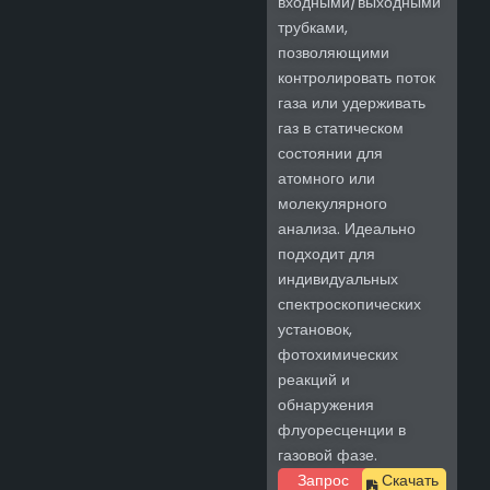
входными/выходными
трубками,
позволяющими
контролировать поток
газа или удерживать
газ в статическом
состоянии для
атомного или
молекулярного
анализа. Идеально
подходит для
индивидуальных
спектроскопических
установок,
фотохимических
реакций и
обнаружения
флуоресценции в
газовой фазе.
Запрос
Скачать