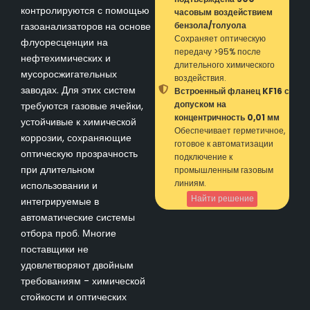
контролируются с помощью
часовым воздействием
газоанализаторов на основе
бензола/толуола
Сохраняет оптическую
флуоресценции на
передачу >95% после
нефтехимических и
длительного химического
мусоросжигательных
воздействия.
заводах. Для этих систем
Встроенный фланец KF16 с
допуском на
требуются газовые ячейки,
концентричность 0,01 мм
устойчивые к химической
Обеспечивает герметичное,
коррозии, сохраняющие
готовое к автоматизации
оптическую прозрачность
подключение к
при длительном
промышленным газовым
линиям.
использовании и
Найти решение
интегрируемые в
автоматические системы
отбора проб. Многие
поставщики не
удовлетворяют двойным
требованиям - химической
стойкости и оптических