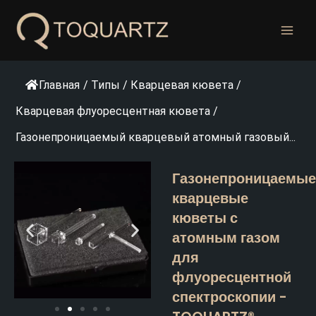
Перейти
к
содержанию
Главная
/
Типы
/
Кварцевая кювета
/
Кварцевая флуоресцентная кювета
/
Газонепроницаемый кварцевый атомный газовый...
Газонепроницаемые
кварцевые
кюветы с
атомным газом
для
флуоресцентной
спектроскопии -