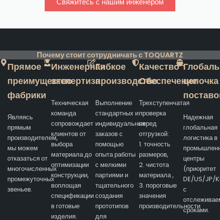
Свяжитесь с нашим инженером
Почему стоит сотрудничать с TOQUARTZ
Прямое
Инженерная
Гибкое
Качество
Глобаль
преимущество
экспертиза
производство
Обеспечение
цепочка
фабрики
поставо
Техническая
Выполнение
Трехступенчатая
команда
стандартных и
проверка
Являясь
Надежная
сопровождает
индивидуальных
перед
прямым
глобальная
клиентов от
заказов с
отгрузкой:
производителем,
логистика в
выбора
помощью
1. точность
мы можем
промышлен
материала до
опыта работы
размеров,
отказаться от
центры
оптимизации
с мелкими
2. чистота
многочисленных
(приоритет
конструкции,
партиями и
материала ,
промежуточных
DE/US/JP/K
воплощая
тщательного
3. пороговые
звеньев.
с
спецификации
создания
значения
отслежива
в готовые
прототипов
производительности
сроками.
изделия.
для