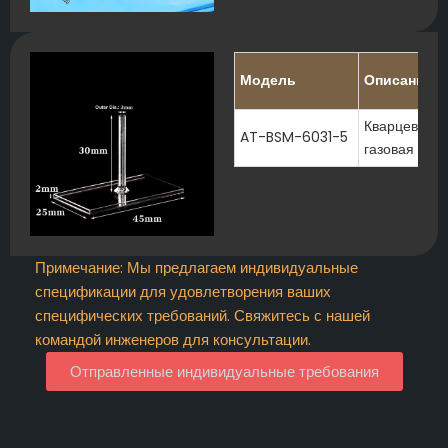
Модель
Описание
Кварцевая о
AT-BSM-6031-5
газовая яче
Примечание: Мы предлагаем индивидуальные
спецификации для удовлетворения ваших
специфических требований. Свяжитесь с нашей
командой инженеров для консультации.
Отправленные индивидуальные требования