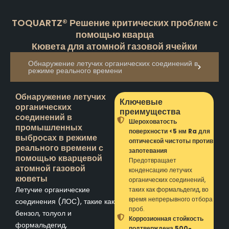
TOQUARTZ® Решение критических проблем с
помощью кварца
Кювета для атомной газовой ячейки
Обнаружение летучих органических соединений в
режиме реального времени
Обнаружение летучих
Ключевые
органических
преимущества
соединений в
Шероховатость
промышленных
поверхности <5 нм Ra для
выбросах в режиме
оптической чистоты против
реального времени с
запотевания
помощью кварцевой
Предотвращает
атомной газовой
конденсацию летучих
кюветы
органических соединений,
Летучие органические
таких как формальдегид, во
время непрерывного отбора
соединения (ЛОС), такие как
проб.
бензол, толуол и
Коррозионная стойкость
формальдегид,
подтверждена 500-