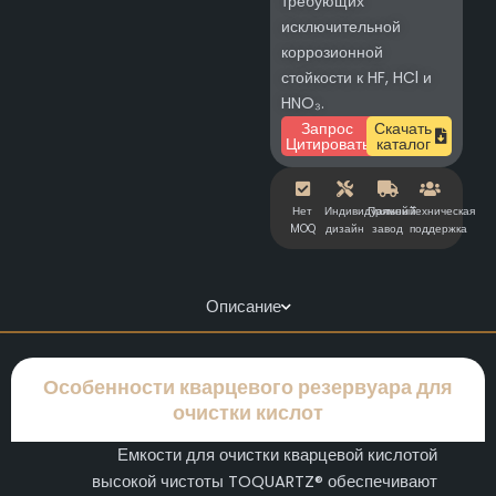
требующих
исключительной
коррозионной
стойкости к HF, HCl и
HNO₃.
Запрос
Скачать
Цитировать
каталог
Нет
Индивидуальный
Прямой
Техническая
MOQ
дизайн
завод
поддержка
Описание
Особенности кварцевого резервуара для
очистки кислот
Емкости для очистки кварцевой кислотой
высокой чистоты TOQUARTZ® обеспечивают