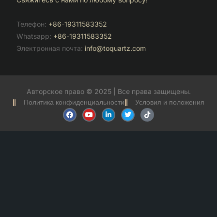
Телефон:
+86-19311583352
Whatsapp:
+86-19311583352
Электронная почта:
info@toquartz.com
Авторское право © 2025 | Все права защищены.
Политика конфиденциальности
Условия и положения
F
Y
С
T
T
a
o
с
w
i
c
u
ы
i
k
e
t
л
t
t
b
u
к
t
o
o
b
а
e
k
o
e
н
r
k
а
с
а
й
т