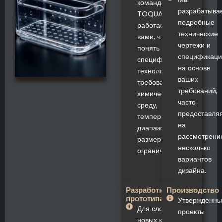
команда
разрабатыва
TOQUARTZ
подробные
работает с
технические
вами, чтобы
чертежи и
понять ваши
спецификаци
специфические
на основе
технологические
ваших
требования,
требований,
химическую
часто
среду,
предоставля
температурные
на
диапазоны и
рассмотрени
размерные
несколько
ограничения.
вариантов
дизайна.
Разработка
Производство
прототипа
Утвержденны
Для сложных или
проекты
новых конструкций