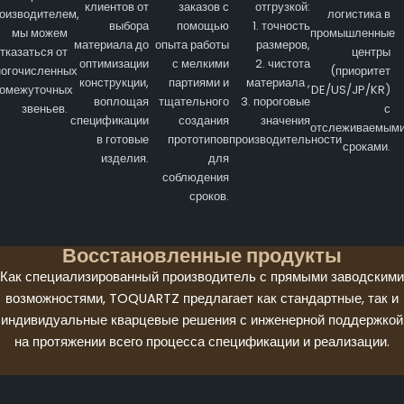
клиентов от
заказов с
отгрузкой:
оизводителем,
логистика в
выбора
помощью
1. точность
мы можем
промышленные
материала до
опыта работы
размеров,
тказаться от
центры
оптимизации
с мелкими
2. чистота
огочисленных
(приоритет
конструкции,
партиями и
материала ,
ромежуточных
DE/US/JP/KR)
воплощая
тщательного
3. пороговые
звеньев.
с
спецификации
создания
значения
отслеживаемым
в готовые
прототипов
производительности
сроками.
изделия.
для
соблюдения
сроков.
Восстановленные продукты
Как специализированный производитель с прямыми заводскими
возможностями, TOQUARTZ предлагает как стандартные, так и
индивидуальные кварцевые решения с инженерной поддержкой
на протяжении всего процесса спецификации и реализации.