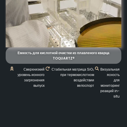
Емкость для кислотной очистки из плавленого кварца
TOQUARTZ®
Сверхнизкий
Стабильная матрица SiO₂
Визуальная
уровень ионного
при термокислотном
ясность
загрязнения
воздействии
для
выпуск
велоспорт
мониторинг
реакций in-
situ