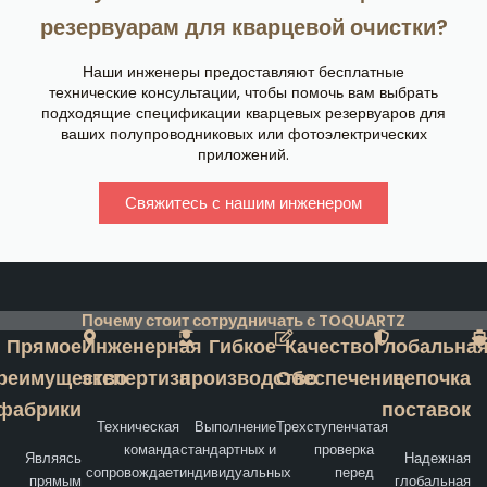
резервуарам для кварцевой очистки?
Наши инженеры предоставляют бесплатные
технические консультации, чтобы помочь вам выбрать
подходящие спецификации кварцевых резервуаров для
ваших полупроводниковых или фотоэлектрических
приложений.
Свяжитесь с нашим инженером
Почему стоит сотрудничать с TOQUARTZ
Прямое
Инженерная
Гибкое
Качество
Глобальна
реимущество
экспертиза
производство
Обеспечение
цепочка
фабрики
поставок
Техническая
Выполнение
Трехступенчатая
команда
стандартных и
проверка
Являясь
Надежная
сопровождает
индивидуальных
перед
прямым
глобальная