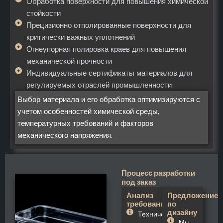
Обработка поверхности для повышения химической
стойкости
Прецизионно отполированные поверхности для
критически важных уплотнений
Огнеупорная полировка краев для повышения
механической прочности
Индивидуальные сертификаты материалов для
регулируемых отраслей промышленности
Выбор материала и его обработка оптимизируются с
учетом особенностей химической среды,
температурных требований и факторов
механического напряжения.
Процесс разработки
под заказ
Анализ
Предложение
требований
по
дизайну
Техническая
Мы