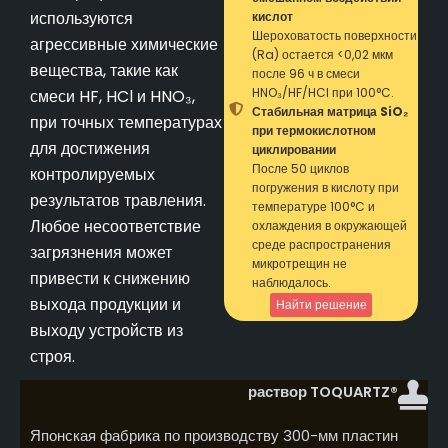
используются
кислот
Шероховатость поверхности
агрессивные химические
(Ra) остается <0,02 мкм
вещества, такие как
после 96 ч в смеси
HNO₃/HF/HCl при 100°C.
смеси HF, HCl и HNO₃,
Стабильная матрица SiO₂
при точных температурах
при термокислотном
для достижения
циклировании
После 50 циклов
контролируемых
погружения в кислоту при
результатов травления.
температуре 100°C и
Любое несоответствие
охлаждения в окружающей
среде распространения
загрязнения может
микротрещин не
привести к снижению
наблюдалось.
выхода продукции и
Найти решение
выходу устройств из
строя.
раствор TOQUARTZ®
Японская фабрика по производству 300-мм пластин