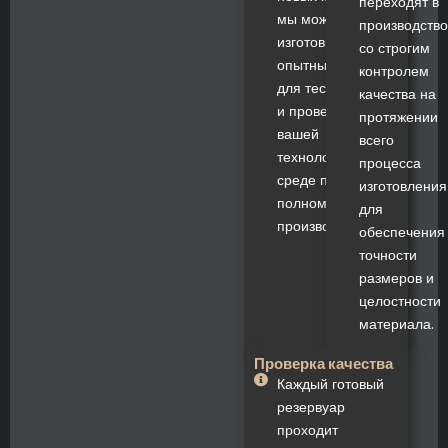
переходят в
мы можем
производство
изготовить
со строгим
опытные образцы
контролем
для тестирования
качества на
и проверки в
протяжении
вашей
всего
технологической
процесса
среде перед
изготовления
полномасштабным
для
производством.
обеспечения
точности
размеров и
целостности
материала.
Проверка качества
Каждый готовый
резервуар
проходит