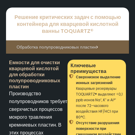
Решение критических задач с помощью
контейнера для кварцевой кислотной
ванны TOQUARTZ®
Обработка полупроводниковых пластин
Емкости для очистки
Ключевые
кварцевой кислотой
преимущества
для обработки
Сверхнизкое выделение
полупроводниковых
ионных загрязнений
пластин
Кварцевые резервуары
Производство
TOQUARTZ® выделяют <0,1
ppb ионов Na⁺, K⁺ и Al³⁺
полупроводников требует
после 72-часового
сверхчистых процессов
воздействия HF/HCl при
мокрого травления
80°C.
Отсутствие разрушения
кремниевых пластин. В
поверхности при
этих процессах
смешанном воздействии